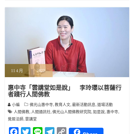
o
m
n
k
k
11
4 月
2022
惠中寺「雲講堂如是說」 李玲瓔以菩薩行
者踐行人間佛教
,
,
,
小編
佛光山惠中寺
教育人文
最新活動訊息
道場活動
,
,
,
,
,
人間佛教
人間通訊社
佛光山人間佛教研究院
如是說
惠中寺
,
覺居法師
雲講堂
F
T
Li
T
C