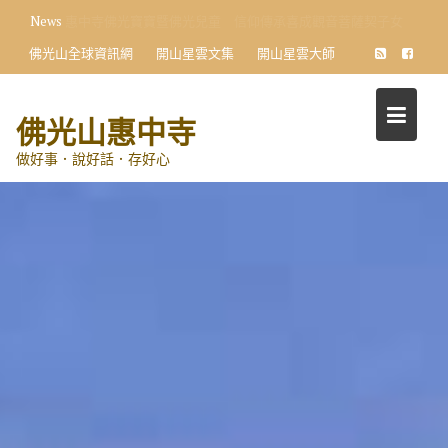
Skip
News
向星雲大師學習 小學生首創〈十修歌〉藝術展
to
佛光山全球資訊網
開山星雲文集
開山星雲大師
content
佛光山惠中寺
做好事．說好話．存好心