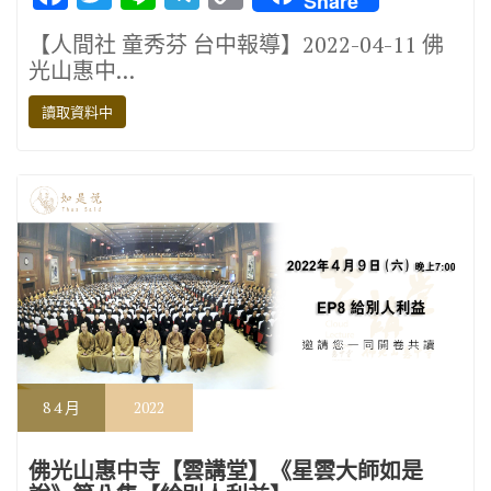
Share
ac
w
n
el
o
【人間社 童秀芬 台中報導】2022-04-11 佛
e
it
e
e
p
光山惠中…
b
te
gr
y
讀取資料中
o
r
a
Li
o
m
n
k
k
8
4 月
2022
佛光山惠中寺【雲講堂】《星雲大師如是