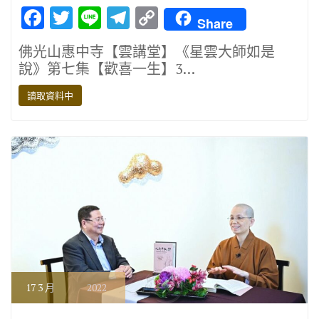
F
T
Li
T
C
Share
ac
w
n
el
o
佛光山惠中寺【雲講堂】《星雲大師如是
e
it
e
e
p
說》第七集【歡喜一生】3…
b
te
gr
y
讀取資料中
o
r
a
Li
o
m
n
k
k
17
3 月
2022