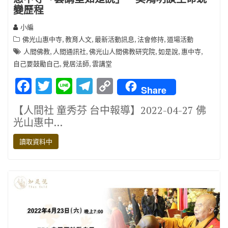
變歷程
小編
,
,
,
,
佛光山惠中寺
教育人文
最新活動訊息
法會修持
道場活動
,
,
,
,
,
人間佛教
人間通訊社
佛光山人間佛教研究院
如是說
惠中寺
,
,
自己要鼓勵自己
覺居法師
雲講堂
F
T
Li
T
C
Share
ac
w
n
el
o
【人間社 童秀芬 台中報導】2022-04-27 佛
e
it
e
e
p
光山惠中…
b
te
gr
y
讀取資料中
o
r
a
Li
o
m
n
k
k