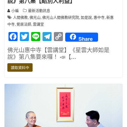
說》第八集【給別人利益】
小編
最新活動訊息
,
,
,
,
,
人間佛教
佛光山
佛光山人間佛教研究院
如是說
惠中寺
新惠
,
,
中寺
覺居法師
雲講堂
F
T
Li
T
C
Share
ac
w
n
el
o
佛光山惠中寺【雲講堂】《星雲大師如是
e
it
e
e
p
說》第八集要來囉！ 📣【…
b
te
gr
y
讀取資料中
o
r
a
Li
o
m
n
k
k