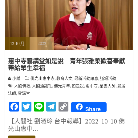
12
10 月
2022
惠中寺雲講堂如是說 青年張雅柔歡喜奉獻
帶給眾生幸福
,
,
,
小編
佛光山惠中寺
教育人文
最新活動訊息
道場活動
,
,
,
,
,
,
人間佛教
人間通訊社
佛光青年
如是說
惠中寺
星雲大師
覺居
,
法師
雲講堂
F
T
Li
T
C
Share
ac
w
n
el
o
【人間社 劉淑玲 台中報導】2022-10-10 佛
e
it
e
e
p
光山惠中…
b
te
gr
y