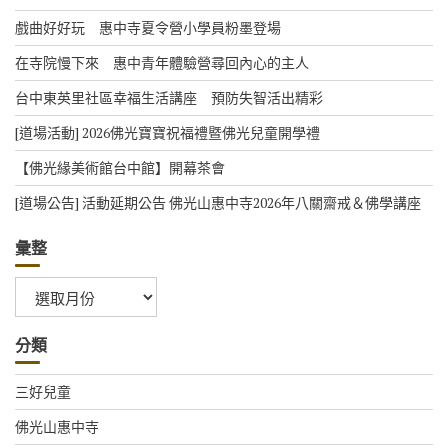
戲曲好好玩 惠中寺夏令營小學員粉墨登場
在寺院慢下來 惠中青年體驗營尋回內心的主人
台中東英里社區幸福生活講座 預防失智活出精彩
[道場活動] 2026佛光寶寶祝福禮暨佛光兒童開學禮
【佛光緣美術館台中館】開幕茶會
[道場公告] 活動延期公告 佛光山惠中寺2026年八關齋戒＆佛學講座
彙整
彙
整
分類
三好兒童
佛光山惠中寺