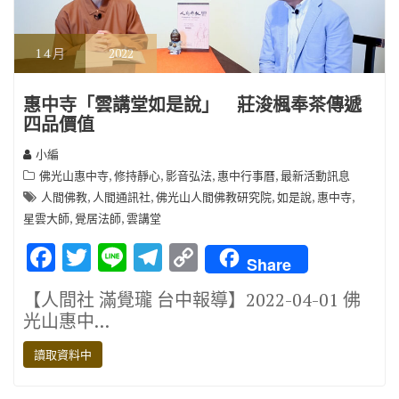
1
4 月
2022
惠中寺「雲講堂如是說」 莊浚楓奉茶傳遞
四品價值
小編
,
,
,
,
佛光山惠中寺
修持靜心
影音弘法
惠中行事曆
最新活動訊息
,
,
,
,
,
人間佛教
人間通訊社
佛光山人間佛教研究院
如是說
惠中寺
,
,
星雲大師
覺居法師
雲講堂
F
T
Li
T
C
Share
ac
w
n
el
o
【人間社 滿覺瓏 台中報導】2022-04-01 佛
e
it
e
e
p
光山惠中…
b
te
gr
y
讀取資料中
o
r
a
Li