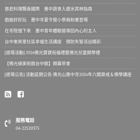
慈悲料理飄香國際 惠中蔬食入選米其林指南
戲曲好好玩 惠中寺夏令營小學員粉墨登場
在寺院慢下來 惠中青年體驗營尋回內心的主人
台中東英里社區幸福生活講座 預防失智活出精彩
[道場活動] 2026佛光寶寶祝福禮暨佛光兒童開學禮
【佛光緣美術館台中館】開幕茶會
[道場公告] 活動延期公告 佛光山惠中寺2026年八關齋戒＆佛學講座
服務電話
04-22520375