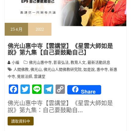
23
4 月
2022
佛光山惠中寺【雲講堂】《星雲大師如是
說》第九集【自己要鼓勵自己】
,
,
,
小編
佛光山惠中寺
影音弘法
教育人文
最新活動訊息
,
,
,
,
,
人間佛教
佛光山
佛光山人間佛教研究院
如是說
惠中寺
新惠
,
,
中寺
覺居法師
雲講堂
F
T
Li
T
C
Share
ac
w
n
el
o
佛光山惠中寺【雲講堂】《星雲大師如是
e
it
e
e
p
說》第九集：自己要鼓勵自…
b
te
gr
y
讀取資料中
o
r
a
Li