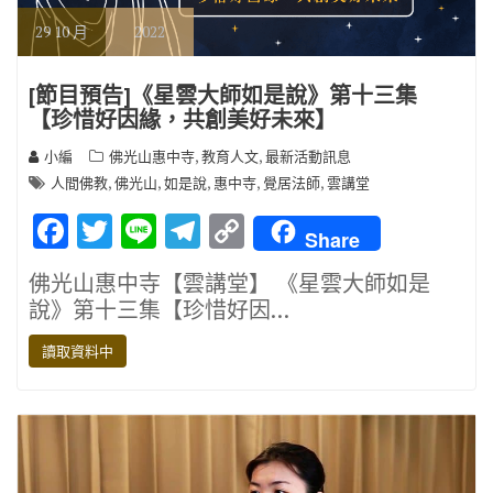
29
10 月
2022
[節目預告]《星雲大師如是說》第十三集
【珍惜好因緣，共創美好未來】
,
,
小編
佛光山惠中寺
教育人文
最新活動訊息
,
,
,
,
,
人間佛教
佛光山
如是說
惠中寺
覺居法師
雲講堂
F
T
Li
T
C
Share
ac
w
n
el
o
佛光山惠中寺【雲講堂】 《星雲大師如是
e
it
e
e
p
說》第十三集【珍惜好因…
b
te
gr
y
讀取資料中
o
r
a
Li
o
m
n
k
k