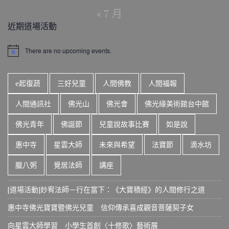
« 7 月
近期道場活動
There are no upcoming events.
N
o
t
i
e起復蔬
三好兒童
人間佛教
人間福報
c
e
人間通訊社
佛光山
佛光會
佛光緣美術館台中館
佛光青年
佛誕節
兒童說故事比賽
如是說
惠中寺
星雲大師
未來與希望
法寶節
滴水坊
臘八粥
覺居法師
講座
[道場活動]妙宥法師－行在當下：《大寶積經》的人間修行之道
惠中寺佛光寶寶暨佛光兒童 信仰傳承喜成觀音菩薩契子女
向星雲大師學習 小學生首創〈十修歌〉藝術展