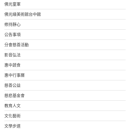
佛光童軍
佛光緣美術館台中館
修持靜心
公告事項
分會慈善活動
影音弘法
惠中蔬食
惠中行事曆
慈善公益
慈悲基金會
教育人文
文化藝術
文學步道