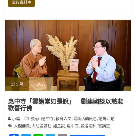
讀取資料中
o
r
a
Li
o
m
n
k
k
23
5 月
2022
惠中寺「雲講堂如是說」 劉建國談以慈悲
歡喜行佛
,
,
,
小編
佛光山惠中寺
教育人文
最新活動訊息
道場活動
,
,
,
,
,
人間佛教
人間通訊社
如是說
惠中寺
覺居法師
雲講堂