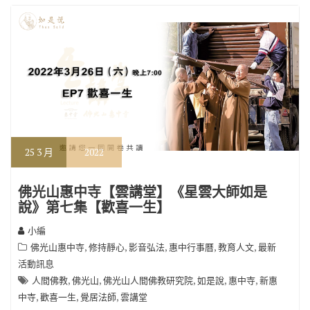
o
m
n
k
k
25
3 月
2022
佛光山惠中寺【雲講堂】《星雲大師如是
說》第七集【歡喜一生】
小編
,
,
,
,
,
佛光山惠中寺
修持靜心
影音弘法
惠中行事曆
教育人文
最新
活動訊息
,
,
,
,
,
人間佛教
佛光山
佛光山人間佛教研究院
如是說
惠中寺
新惠
,
,
,
中寺
歡喜一生
覺居法師
雲講堂