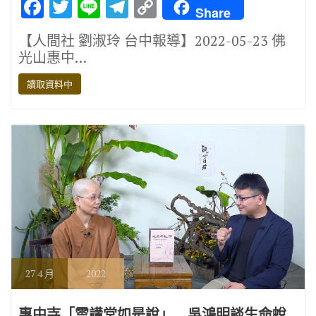
F
T
Li
T
C
Share
ac
w
n
el
o
【人間社 劉淑玲 台中報導】2022-05-23 佛
e
it
e
e
p
光山惠中…
b
te
gr
y
讀取資料中
o
r
a
Li
o
m
n
k
k
27
4 月
2022
惠中寺「雲講堂如是說」 吳鴻明談生命蛻