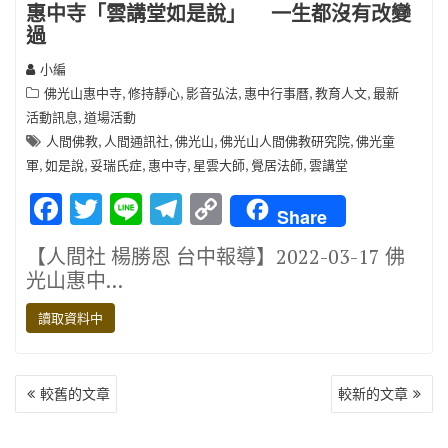
惠中寺「雲講堂如是說」 一生都沒有改變
過
小編
,
,
,
,
,
佛光山惠中寺
修持靜心
影音弘法
惠中行事曆
教育人文
最新
,
活動訊息
道場活動
,
,
,
,
人間佛教
人間通訊社
佛光山
佛光山人間佛教研究院
佛光童
,
,
,
,
,
,
軍
如是說
妥瑞氏症
惠中寺
星雲大師
覺居法師
雲講堂
F
T
Li
T
C
Share
ac
w
n
el
o
【人間社 楊勝恩 台中報導】2022-03-17 佛
e
it
e
e
p
光山惠中…
b
te
gr
y
讀取資料中
o
r
a
Li
o
m
n
文
k
k
較舊的文章
較新的文章
章
導