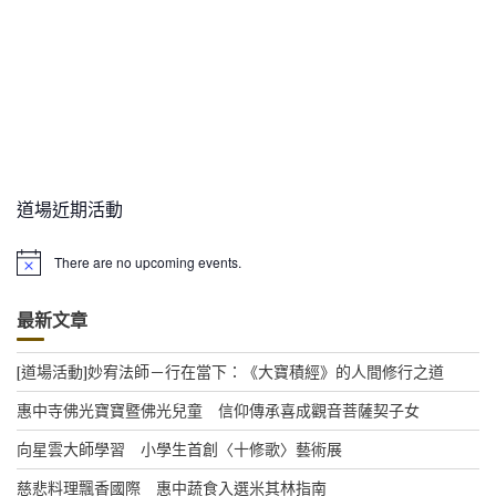
道場近期活動
There are no upcoming events.
N
o
t
最新文章
i
c
e
[道場活動]妙宥法師－行在當下：《大寶積經》的人間修行之道
惠中寺佛光寶寶暨佛光兒童 信仰傳承喜成觀音菩薩契子女
向星雲大師學習 小學生首創〈十修歌〉藝術展
慈悲料理飄香國際 惠中蔬食入選米其林指南