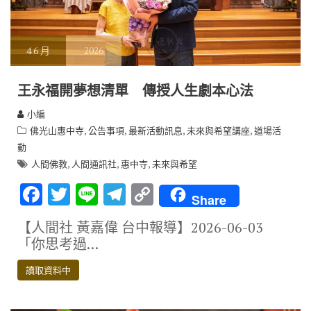
4
6 月
2026
王永福開夢想清單 傳授人生劇本心法
小編
,
,
,
,
佛光山惠中寺
公告事項
最新活動訊息
未來與希望講座
道場活
動
,
,
,
人間佛教
人間通訊社
惠中寺
未來與希望
F
T
Li
T
C
Share
ac
w
n
el
o
【人間社 黃嘉偉 台中報導】2026-06-03
e
it
e
e
p
「你思考過…
b
te
gr
y
讀取資料中
o
r
a
Li
o
m
n