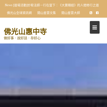
Skip
News
惠中寺佛光寶寶暨佛光兒童 信仰傳承喜成觀音菩薩契子女
to
佛光山全球資訊網
開山星雲文集
開山星雲大師
content
佛光山惠中寺
做好事．說好話．存好心