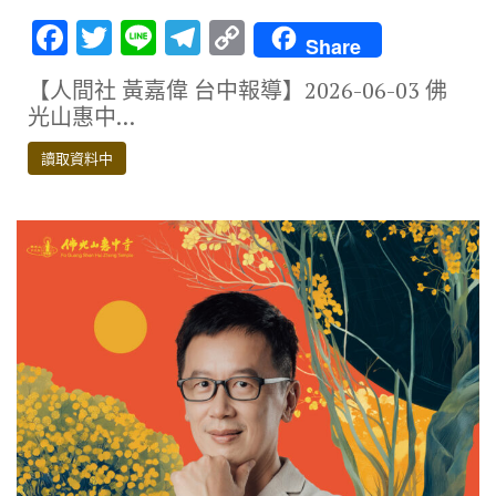
F
T
Li
T
C
Share
ac
w
n
el
o
【人間社 黃嘉偉 台中報導】2026-06-03 佛
e
it
e
e
p
光山惠中…
b
te
gr
y
讀取資料中
o
r
a
Li
o
m
n
k
k