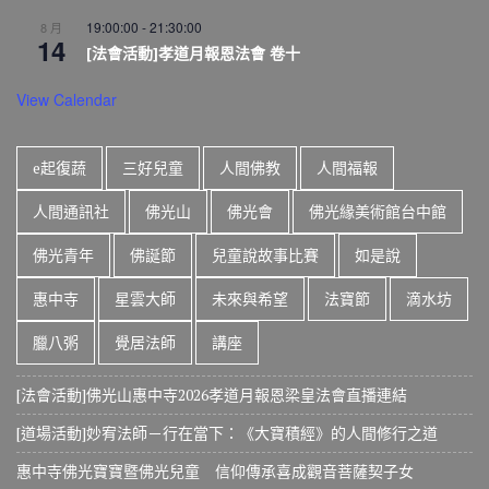
19:00:00
-
21:30:00
8 月
14
[法會活動]孝道月報恩法會 卷十
View Calendar
e起復蔬
三好兒童
人間佛教
人間福報
人間通訊社
佛光山
佛光會
佛光緣美術館台中館
佛光青年
佛誕節
兒童說故事比賽
如是說
惠中寺
星雲大師
未來與希望
法寶節
滴水坊
臘八粥
覺居法師
講座
[法會活動]佛光山惠中寺2026孝道月報恩梁皇法會直播連結
[道場活動]妙宥法師－行在當下：《大寶積經》的人間修行之道
惠中寺佛光寶寶暨佛光兒童 信仰傳承喜成觀音菩薩契子女