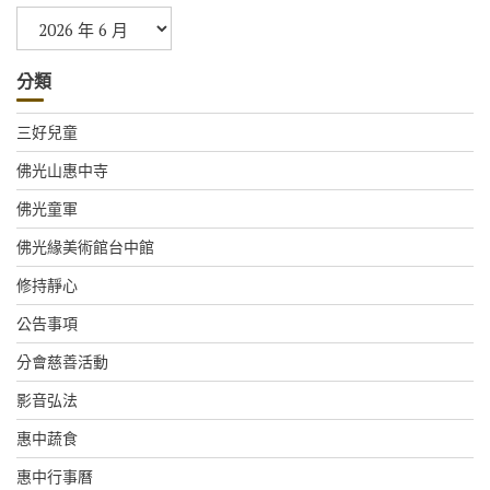
彙
整
分類
三好兒童
佛光山惠中寺
佛光童軍
佛光緣美術館台中館
修持靜心
公告事項
分會慈善活動
影音弘法
惠中蔬食
惠中行事曆