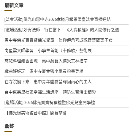
最新文章
[法會活動]佛光山惠中寺2026孝道月報恩梁皇法會直播連結
[道場活動]妙宥法師－行在當下：《大寶積經》的人間修行之道
惠中寺佛光寶寶暨佛光兒童 信仰傳承喜成觀音菩薩契子女
向星雲大師學習 小學生首創〈十修歌〉藝術展
慈悲料理飄香國際 惠中蔬食入選米其林指南
戲曲好好玩 惠中寺夏令營小學員粉墨登場
在寺院慢下來 惠中青年體驗營尋回內心的主人
台中東英里社區幸福生活講座 預防失智活出精彩
[道場活動] 2026佛光寶寶祝福禮暨佛光兒童開學禮
【佛光緣美術館台中館】開幕茶會
彙整