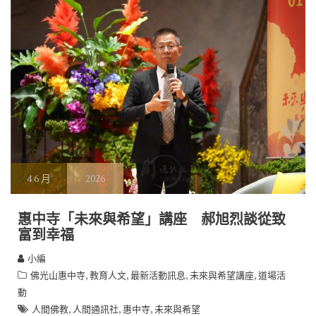
k
k
4
6 月
2026
惠中寺「未來與希望」講座 郝旭烈談從致
富到幸福
小編
,
,
,
,
佛光山惠中寺
教育人文
最新活動訊息
未來與希望講座
道場活
動
,
,
,
人間佛教
人間通訊社
惠中寺
未來與希望