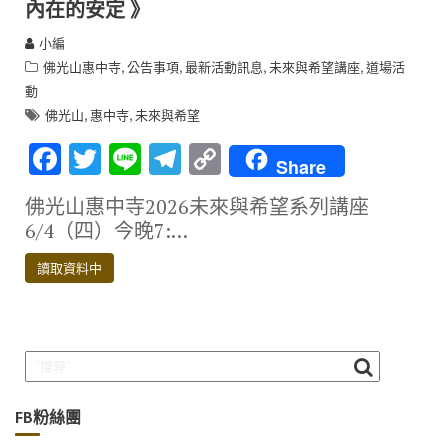
內在的安定 》
小編
,
,
,
,
佛光山惠中寺
公告事項
最新活動訊息
未來與希望講座
道場活
動
,
,
佛光山
惠中寺
未來與希望
F
T
Li
T
C
Share
ac
w
n
el
o
佛光山惠中寺2026未來與希望系列講座
e
it
e
e
p
6/4（四）今晚7:…
b
te
gr
y
讀取資料中
o
r
a
Li
o
m
n
k
k
FB粉絲團