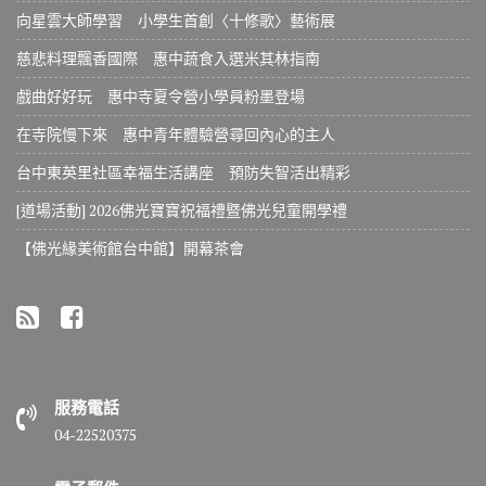
向星雲大師學習 小學生首創〈十修歌〉藝術展
慈悲料理飄香國際 惠中蔬食入選米其林指南
戲曲好好玩 惠中寺夏令營小學員粉墨登場
在寺院慢下來 惠中青年體驗營尋回內心的主人
台中東英里社區幸福生活講座 預防失智活出精彩
[道場活動] 2026佛光寶寶祝福禮暨佛光兒童開學禮
【佛光緣美術館台中館】開幕茶會
服務電話
04-22520375