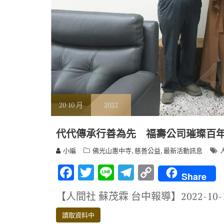
20
10 月
2022
代代傳承行善為先 福壽公司璀璨百
,
,
小編
佛光山惠中寺
慈善公益
最新活動訊息
F
T
Li
T
C
Share
ac
w
n
el
o
【人間社 蘇茂霖 台中報導】2022-10
e
it
e
e
p
b
te
gr
y
讀取資料中