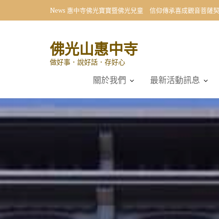
Skip
News
向星雲大師學習 小學生首創〈十修歌〉藝術展
to
content
佛光山惠中寺
做好事．說好話．存好心
關於我們
最新活動訊息