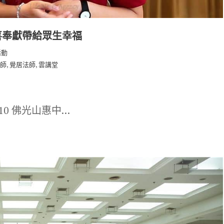
喜奉獻帶給眾生幸福
活動
,
,
師
覺居法師
雲講堂
-10 佛光山惠中…