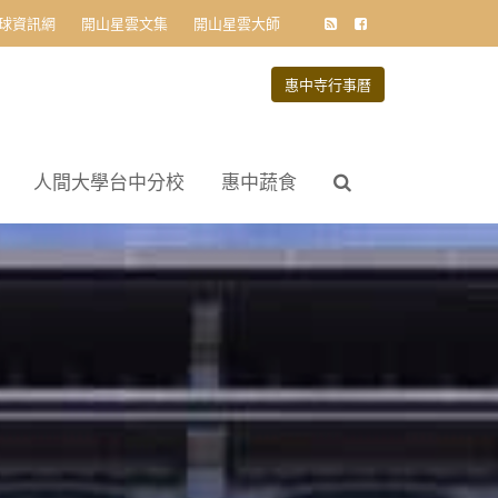
球資訊網
開山星雲文集
開山星雲大師
惠中寺行事曆
人間大學台中分校
惠中蔬食