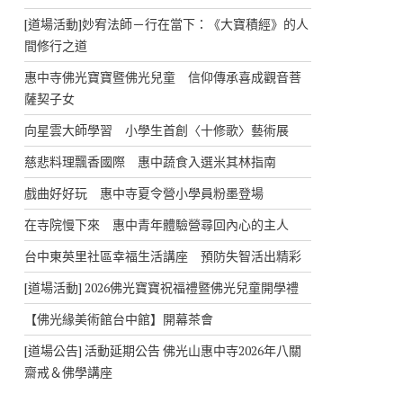
[道場活動]妙宥法師－行在當下：《大寶積經》的人
間修行之道
惠中寺佛光寶寶暨佛光兒童 信仰傳承喜成觀音菩
薩契子女
向星雲大師學習 小學生首創〈十修歌〉藝術展
慈悲料理飄香國際 惠中蔬食入選米其林指南
戲曲好好玩 惠中寺夏令營小學員粉墨登場
在寺院慢下來 惠中青年體驗營尋回內心的主人
台中東英里社區幸福生活講座 預防失智活出精彩
[道場活動] 2026佛光寶寶祝福禮暨佛光兒童開學禮
【佛光緣美術館台中館】開幕茶會
[道場公告] 活動延期公告 佛光山惠中寺2026年八關
齋戒＆佛學講座