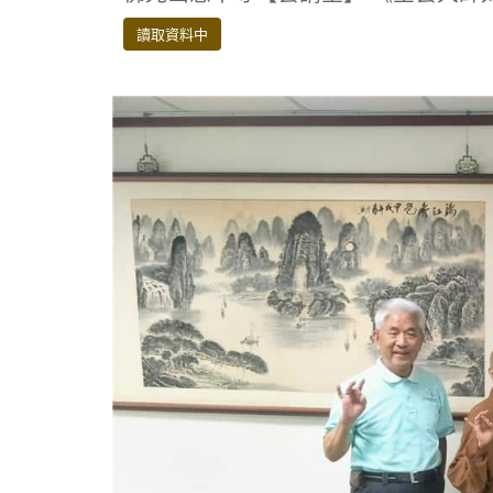
e
it
e
e
p
b
te
gr
y
讀取資料中
o
r
a
Li
o
m
n
k
k