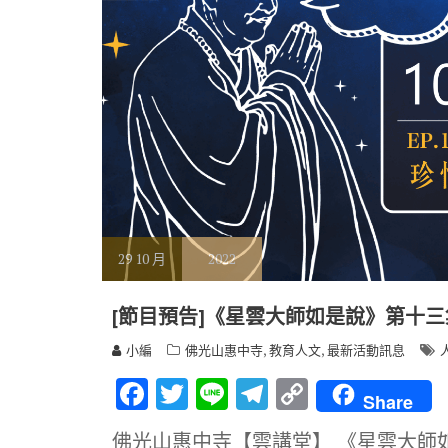
29
10 月
2022
[節目預告]《星雲大師如是說》第十
,
,
小編
佛光山惠中寺
教育人文
最新活動訊息
F
T
Li
T
C
Share
ac
w
n
el
o
佛光山惠中寺【雲講堂】 《星雲大師