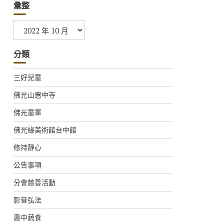
彙整
彙
整
分類
三好兒童
佛光山惠中寺
佛光童軍
佛光緣美術館台中館
修持靜心
公告事項
分會慈善活動
影音弘法
惠中蔬食