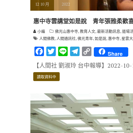
12
10 月
2022
惠中寺雲講堂如是說 青年張雅柔歡
,
,
,
小編
佛光山惠中寺
教育人文
最新活動訊息
道場
,
,
,
,
,
人間佛教
人間通訊社
佛光青年
如是說
惠中寺
星雲大
F
T
Li
T
C
Share
ac
w
n
el
o
【人間社 劉淑玲 台中報導】2022-10
e
it
e
e
p
b
te
gr
y
讀取資料中
o
r
a
Li
o
m
n
k
k