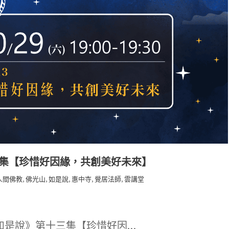
三集【珍惜好因緣，共創美好未來】
,
,
,
,
,
人間佛教
佛光山
如是說
惠中寺
覺居法師
雲講堂
如是說》第十三集【珍惜好因…