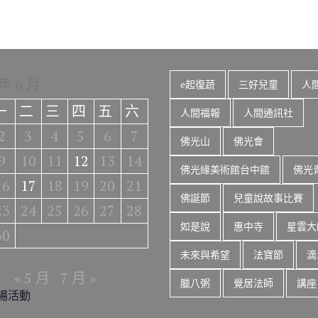
 年 6 月
e起復蔬
三好兒童
人
一
二
三
四
五
六
人間福報
人間通訊社
2
3
4
5
6
7
佛光山
佛光會
9
10
11
12
13
14
佛光緣美術館台中館
佛光
16
17
18
19
20
21
佛誕節
兒童說故事比賽
23
24
25
26
27
28
如是說
惠中寺
星雲大
30
未來與希望
法寶節
滴
« 5 月
7 月 »
臘八粥
覺居法師
講座
場活動