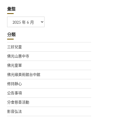
彙整
彙
整
分類
三好兒童
佛光山惠中寺
佛光童軍
佛光緣美術館台中館
修持靜心
公告事項
分會慈善活動
影音弘法