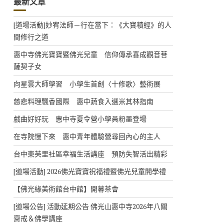
最新文章
[道場活動]妙宥法師－行在當下：《大寶積經》的人
間修行之道
惠中寺佛光寶寶暨佛光兒童 信仰傳承喜成觀音菩
薩契子女
向星雲大師學習 小學生首創〈十修歌〉藝術展
慈悲料理飄香國際 惠中蔬食入選米其林指南
戲曲好好玩 惠中寺夏令營小學員粉墨登場
在寺院慢下來 惠中青年體驗營尋回內心的主人
台中東英里社區幸福生活講座 預防失智活出精彩
[道場活動] 2026佛光寶寶祝福禮暨佛光兒童開學禮
【佛光緣美術館台中館】開幕茶會
[道場公告] 活動延期公告 佛光山惠中寺2026年八關
齋戒＆佛學講座