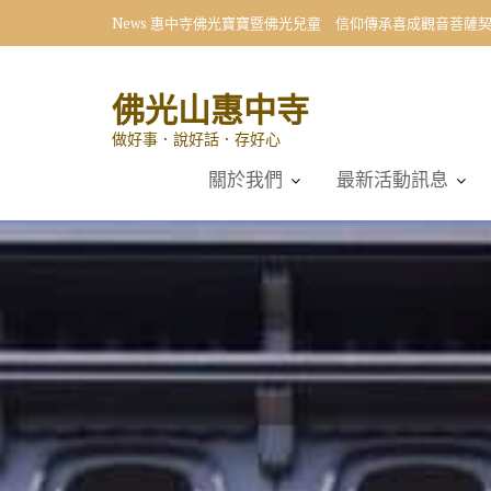
Skip
News
惠中寺佛光寶寶暨佛光兒童 信仰傳承喜成觀音菩薩
to
content
佛光山惠中寺
做好事．說好話．存好心
關於我們
最新活動訊息