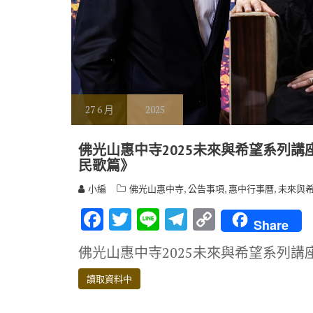
27
6 月
2025
佛光山惠中寺2025未來與希望系列講座 6
民歌篇》
,
,
,
小編
佛光山惠中寺
公告事項
惠中行事曆
未來與
F
T
Li
T
C
Share
ac
w
n
el
o
佛光山惠中寺2025未來與希望系列講座 6
e
it
e
e
p
b
te
gr
y
讀取資料中
o
r
a
Li