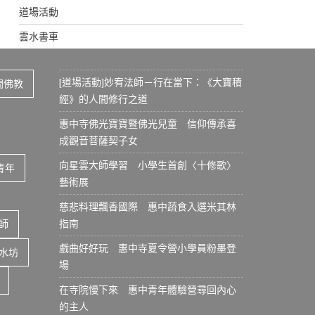
道場活動
雲水書車
[道場活動]妙宥法師－行在當下：《大寶積
間佛教
經》的人間修行之道
惠中寺佛光寶寶暨佛光兒童 信仰傳承喜
成觀音菩薩契子女
向星雲大師學習 小學生首創〈十修歌〉
青年
藝術展
慈悲料理飄香國際 惠中蔬食入選米其林
指南
師
戲曲好好玩 惠中寺夏令營小學員粉墨登
水坊
場
在寺院慢下來 惠中青年體驗營尋回內心
的主人