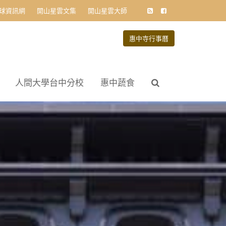
球資訊網
開山星雲文集
開山星雲大師
惠中寺行事曆
人間大學台中分校
惠中蔬食