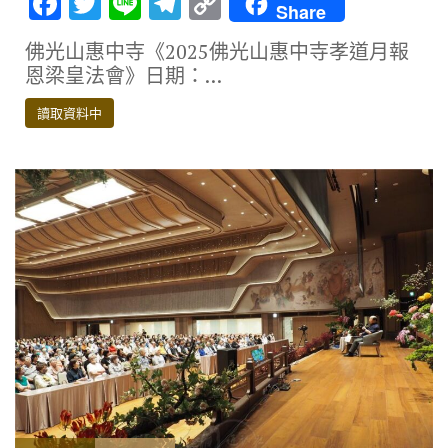
F
T
Li
T
C
Share
ac
w
n
el
o
佛光山惠中寺《2025佛光山惠中寺孝道月報
e
it
e
e
p
恩梁皇法會》日期：…
b
te
gr
y
讀取資料中
o
r
a
Li
o
m
n
k
k