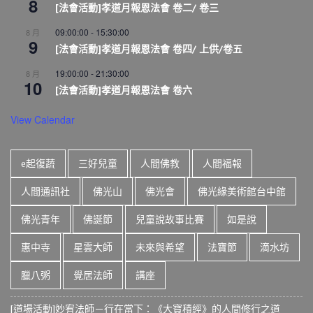
8
[法會活動]孝道月報恩法會 卷二/ 卷三
09:00:00
-
15:30:00
8 月
9
[法會活動]孝道月報恩法會 卷四/ 上供/卷五
19:00:00
-
21:30:00
8 月
10
[法會活動]孝道月報恩法會 卷六
View Calendar
e起復蔬
三好兒童
人間佛教
人間福報
人間通訊社
佛光山
佛光會
佛光緣美術館台中館
佛光青年
佛誕節
兒童說故事比賽
如是說
惠中寺
星雲大師
未來與希望
法寶節
滴水坊
臘八粥
覺居法師
講座
[道場活動]妙宥法師－行在當下：《大寶積經》的人間修行之道