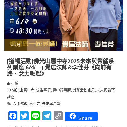
4
6 月
2025
[道場活動]佛光山惠中寺2025未來與希望系
列講座 6/4(三) 覺居法師&李佳芬《向前有
路‧女力崛起》
小編
,
,
,
,
佛光山惠中寺
公告事項
惠中行事曆
最新活動訊息
未來與希望
講座
,
,
人間佛教
惠中寺
未來與希望
F
T
Li
T
C
Share
ac
w
n
el
o