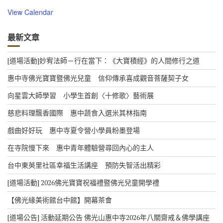
View Calendar
最新文章
[道場活動]妙宥法師－行在當下：《大寶積經》的人間修行之道
惠中寺佛光寶寶暨佛光兒童 信仰傳承喜成觀音菩薩契子女
向星雲大師學習 小學生首創〈十修歌〉藝術展
慈悲料理飄香國際 惠中蔬食入選米其林指南
戲曲好好玩 惠中寺夏令營小學員粉墨登場
在寺院慢下來 惠中青年體驗營尋回內心的主人
台中東英里社區幸福生活講座 預防失智活出精彩
[道場活動] 2026佛光寶寶祝福禮暨佛光兒童開學禮
【佛光緣美術館台中館】開幕茶會
[道場公告] 活動延期公告 佛光山惠中寺2026年八關齋戒＆佛學講座