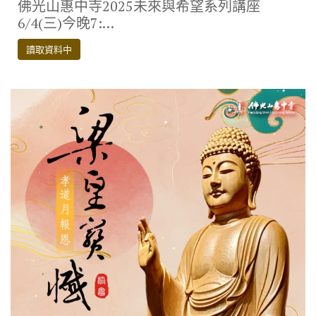
佛光山惠中寺2025未來與希望系列講座
e
it
e
e
p
6/4(三)今晚7:…
b
te
gr
y
讀取資料中
o
r
a
Li
o
m
n
k
k