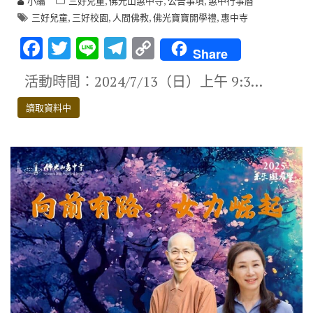
,
,
,
小編
三好兒童
佛光山惠中寺
公告事項
惠中行事曆
,
,
,
,
三好兒童
三好校園
人間佛教
佛光寶寶開學禮
惠中寺
F
T
Li
T
C
Share
ac
w
n
el
o
活動時間：2024/7/13（日）上午 9:3…
e
it
e
e
p
b
te
gr
y
讀取資料中
o
r
a
Li
o
m
n
k
k