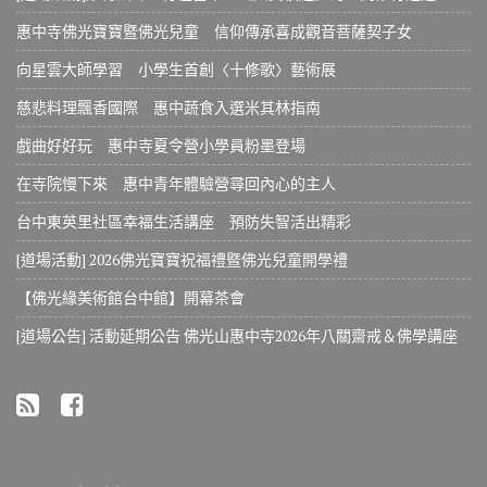
惠中寺佛光寶寶暨佛光兒童 信仰傳承喜成觀音菩薩契子女
向星雲大師學習 小學生首創〈十修歌〉藝術展
慈悲料理飄香國際 惠中蔬食入選米其林指南
戲曲好好玩 惠中寺夏令營小學員粉墨登場
在寺院慢下來 惠中青年體驗營尋回內心的主人
台中東英里社區幸福生活講座 預防失智活出精彩
[道場活動] 2026佛光寶寶祝福禮暨佛光兒童開學禮
【佛光緣美術館台中館】開幕茶會
[道場公告] 活動延期公告 佛光山惠中寺2026年八關齋戒＆佛學講座