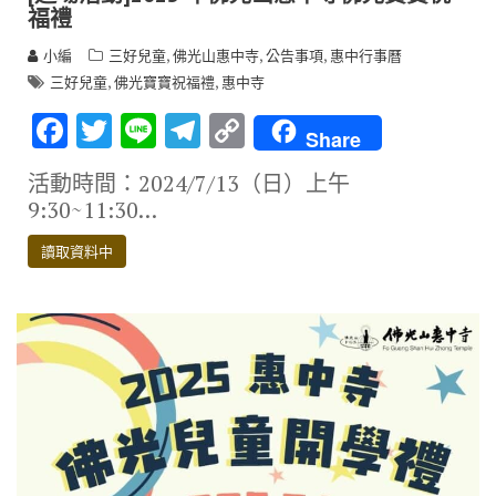
福禮
,
,
,
小編
三好兒童
佛光山惠中寺
公告事項
惠中行事曆
,
,
三好兒童
佛光寶寶祝福禮
惠中寺
F
T
Li
T
C
Share
ac
w
n
el
o
活動時間：2024/7/13（日）上午
e
it
e
e
p
9:30~11:30…
b
te
gr
y
讀取資料中
o
r
a
Li
o
m
n
k
k