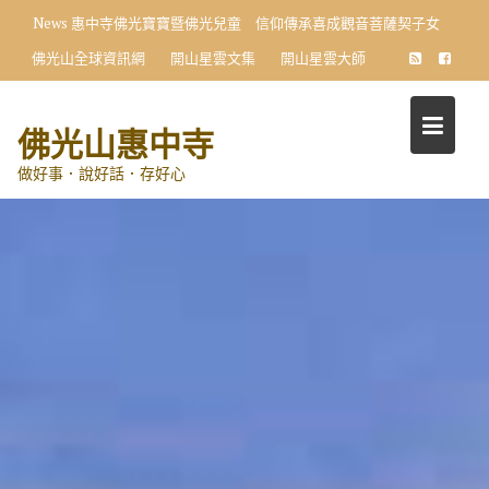
Skip
News
向星雲大師學習 小學生首創〈十修歌〉藝術展
to
佛光山全球資訊網
開山星雲文集
開山星雲大師
content
佛光山惠中寺
做好事．說好話．存好心