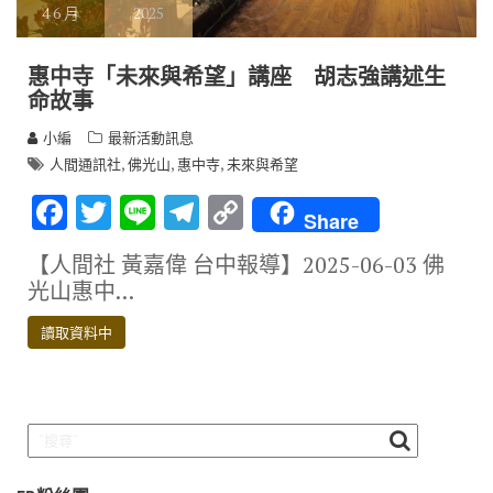
4
6 月
2025
惠中寺「未來與希望」講座 胡志強講述生
命故事
小編
最新活動訊息
,
,
,
人間通訊社
佛光山
惠中寺
未來與希望
F
T
Li
T
C
Share
ac
w
n
el
o
【人間社 黃嘉偉 台中報導】2025-06-03 佛
e
it
e
e
p
光山惠中…
b
te
gr
y
讀取資料中
o
r
a
Li
o
m
n
k
k