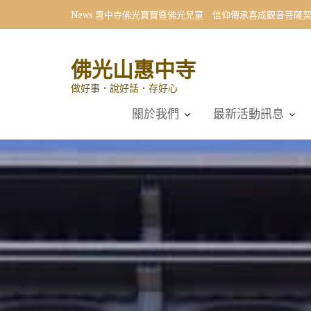
Skip
News
向星雲大師學習 小學生首創〈十修歌〉藝術展
to
content
佛光山惠中寺
做好事．說好話．存好心
關於我們
最新活動訊息