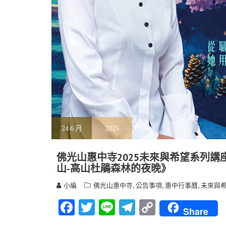
24
6 月
2025
佛光山惠中寺2025未來與希望系列講座 
山-高山杜鵑森林的夜晚》
,
,
,
小編
佛光山惠中寺
公告事項
惠中行事曆
未來與
F
T
Li
T
C
Share
ac
w
n
el
o