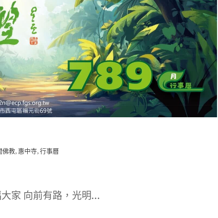
,
,
間佛教
惠中寺
行事曆
福大家 向前有路，光明…