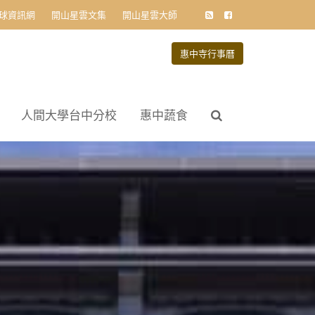
球資訊網
開山星雲文集
開山星雲大師
惠中寺行事曆
人間大學台中分校
惠中蔬食