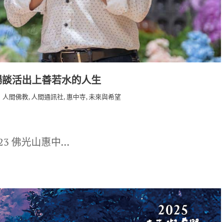
暢談活出上善若水的人生
,
,
,
人間佛教
人間通訊社
惠中寺
未來與希望
-23 佛光山惠中…