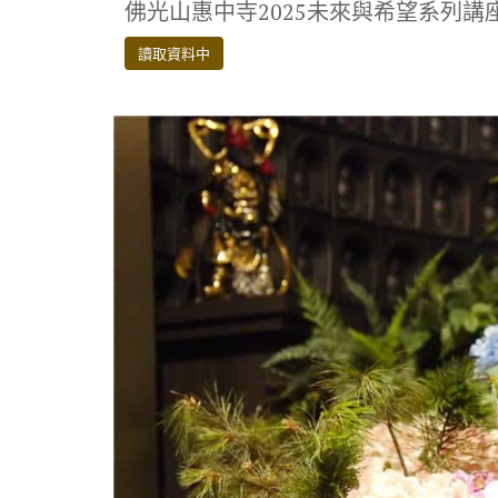
佛光山惠中寺2025未來與希望系列講座 
e
it
e
e
p
b
te
gr
y
讀取資料中
o
r
a
Li
o
m
n
k
k