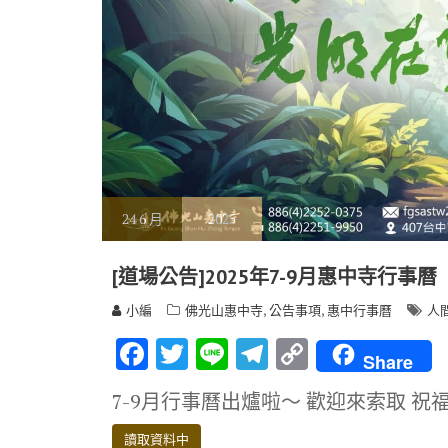
24
6 月
2025
[道場公告]2025年7-9月惠中寺行事曆
,
,
小編
佛光山惠中寺
公告事項
惠中行事曆
人
F
T
Li
T
C
Share
ac
w
n
el
o
7-9月行事曆出爐啦～ 歡迎來索取 祝
e
it
e
e
p
讀取資料中