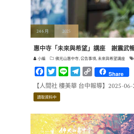
24
6 月
2025
惠中寺「未來與希望」講座 謝震武
,
,
小編
佛光山惠中寺
公告事項
未來與希望講座
F
T
Li
T
C
Share
ac
w
n
el
o
【人間社 樓美華 台中報導】2025-06
e
it
e
e
p
b
te
gr
y
讀取資料中
o
r
a
Li
o
m
n
k
k