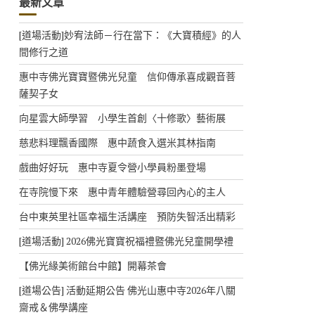
最新文章
[道場活動]妙宥法師－行在當下：《大寶積經》的人
間修行之道
惠中寺佛光寶寶暨佛光兒童 信仰傳承喜成觀音菩
薩契子女
向星雲大師學習 小學生首創〈十修歌〉藝術展
慈悲料理飄香國際 惠中蔬食入選米其林指南
戲曲好好玩 惠中寺夏令營小學員粉墨登場
在寺院慢下來 惠中青年體驗營尋回內心的主人
台中東英里社區幸福生活講座 預防失智活出精彩
[道場活動] 2026佛光寶寶祝福禮暨佛光兒童開學禮
【佛光緣美術館台中館】開幕茶會
[道場公告] 活動延期公告 佛光山惠中寺2026年八關
齋戒＆佛學講座