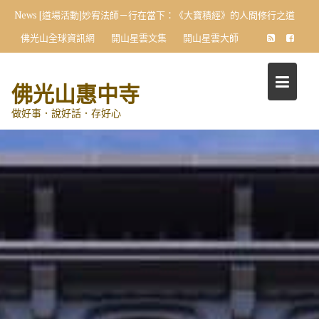
Skip
News
[道場活動]妙宥法師－行在當下：《大寶積經》的人間修行之道
to
佛光山全球資訊網
開山星雲文集
開山星雲大師
content
佛光山惠中寺
做好事．說好話．存好心