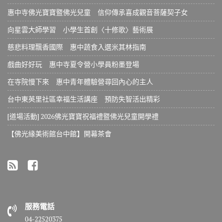
惠中寺佛光寶寶暨佛光兒童 信仰傳承喜成觀音菩薩契子女
向星雲大師學習 小學生首創〈十修歌〉藝術展
慈悲料理飄香國際 惠中蔬食入選米其林指南
戲曲好好玩 惠中寺夏令營小學員粉墨登場
在寺院慢下來 惠中青年體驗營尋回內心的主人
台中東英里社區幸福生活講座 預防失智活出精彩
[道場活動] 2026佛光寶寶祝福禮暨佛光兒童開學禮
【佛光緣美術館台中館】開幕茶會
服務電話
04-22520375