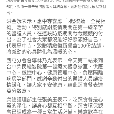
坊製作的蔬食餐盒100份送給台中榮民總醫院第一醫療大樓相關
o
m
n
部門，與第一線辛勞的醫護人員結善緣，感謝他們為民眾默默付
出。
k
k
洪金娥表示，惠中寺響應「e起復蔬．全民相
挺」活動，特別感謝疫情期間在第一線辛苦
的醫護人員，在這段防疫期間戰戰兢兢的付
出，為了社會大眾都沒能好好照顧好自己，
代表惠中寺，致贈精緻復蔬餐盒100份結緣，
將感動的心具體化為溫暖的心。
西屯分會督導林乃光表示，今天第二站來到
台中榮民總醫院第一醫療大樓急診室、供應
中心、感控中心、健康管理中心、負壓隔離
病房等部門，感謝辛勤付出的醫護人員讓疫
情緩和，讓大家平安健康，藉此蔬食餐表達
萬分致意。
榮總護理部主任張美玉表示，吃蔬食餐是心
靈的淨化，讓身心都互相平衡，蔬食環保觀
念已經成為一種日常生活必備。樂意歡喜在