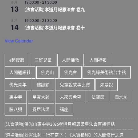
19:00:00
-
21:30:00
8 月
13
[法會活動]孝道月報恩法會 卷九
19:00:00
-
21:30:00
8 月
14
[法會活動]孝道月報恩法會 卷十
View Calendar
e起復蔬
三好兒童
人間佛教
人間福報
人間通訊社
佛光山
佛光會
佛光緣美術館台中館
佛光青年
佛誕節
兒童說故事比賽
如是說
惠中寺
星雲大師
未來與希望
法寶節
滴水坊
臘八粥
覺居法師
講座
[法會活動]佛光山惠中寺2026孝道月報恩梁皇法會直播連結
[道場活動]妙宥法師－行在當下：《大寶積經》的人間修行之道