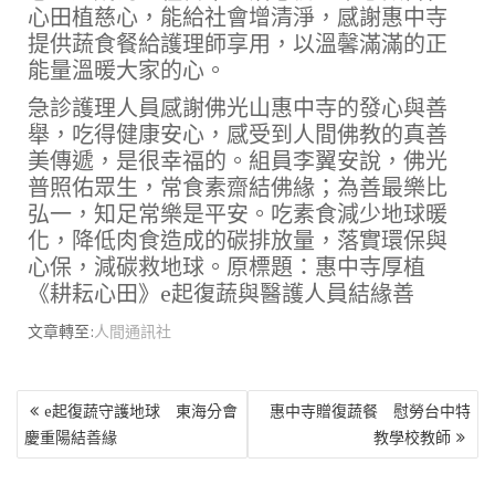
心田植慈心，能給社會增清淨，感謝惠中寺
提供蔬食餐給護理師享用，以溫馨滿滿的正
能量溫暖大家的心。
急診護理人員感謝佛光山惠中寺的發心與善
舉，吃得健康安心，感受到人間佛教的真善
美傳遞，是很幸福的。組員李翼安說，佛光
普照佑眾生，常食素齋結佛緣；為善最樂比
弘一，知足常樂是平安。吃素食減少地球暖
化，降低肉食造成的碳排放量，落實環保與
心保，減碳救地球。原標題：惠中寺厚植
《耕耘心田》e起復蔬與醫護人員結緣善
文章轉至:
人間通訊社
文
e起復蔬守護地球 東海分會
惠中寺贈復蔬餐 慰勞台中特
章
慶重陽結善緣
教學校教師
導
覽