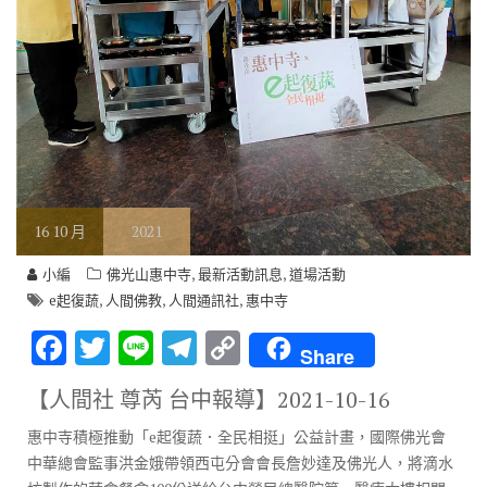
16
10 月
2021
,
,
小編
佛光山惠中寺
最新活動訊息
道場活動
,
,
,
e起復蔬
人間佛教
人間通訊社
惠中寺
F
T
Li
T
C
Share
ac
w
n
el
o
【人間社 尊芮 台中報導】
2021-10-16
e
it
e
e
p
惠中寺積極推動「e起復蔬．全民相挺」公益計畫，國際佛光會
b
te
gr
y
中華總會監事洪金娥帶領西屯分會會長詹妙達及佛光人，將滴水
o
r
a
Li