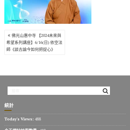
o
r
a
Li
o
m
n
k
k
文
佛光山惠中寺 【2024未來與
章
希望系列講座】6/16(日) 依空法
導
師《談古論今如何把捉心》
覽
統計
Today's Views:
488