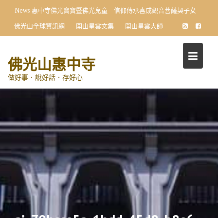
Skip
News
惠中寺佛光寶寶暨佛光兒童 信仰傳承喜成觀音菩薩契子女
to
佛光山全球資訊網
開山星雲文集
開山星雲大師
content
佛光山惠中寺
做好事．說好話．存好心