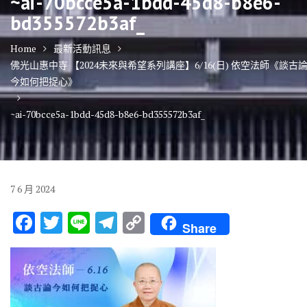
~ai-70bcce5a-1bdd-45d8-b8e6-
bd355572b3af_
Home
最新活動訊息
佛光山惠中寺 【2024未來與希望系列講座】6/16(日) 依空法師《談古
今如何把捉心》
~ai-70bcce5a-1bdd-45d8-b8e6-bd355572b3af_
7
6 月
2024
F
T
Li
T
C
Share
ac
w
n
el
o
e
it
e
e
p
b
te
gr
y