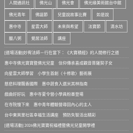
人間通訊社
佛光山
佛光會
佛光緣美術館台中館
佛光青年
佛誕節
兒童說故事比賽
如是說
惠中寺
星雲大師
未來與希望
法寶節
滴水坊
臘八粥
覺居法師
講座
[道場活動]妙宥法師－行在當下：《大寶積經》的人間修行之道
惠中寺佛光寶寶暨佛光兒童 信仰傳承喜成觀音菩薩契子女
向星雲大師學習 小學生首創〈十修歌〉藝術展
慈悲料理飄香國際 惠中蔬食入選米其林指南
戲曲好好玩 惠中寺夏令營小學員粉墨登場
在寺院慢下來 惠中青年體驗營尋回內心的主人
台中東英里社區幸福生活講座 預防失智活出精彩
[道場活動] 2026佛光寶寶祝福禮暨佛光兒童開學禮