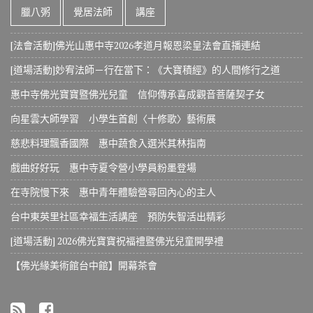
臘八粥
覺居法師
講座
[法會活動]佛光山惠中寺2026孝道月報恩梁皇法會直播連結
[道場活動]妙宥法師－行在當下：《大寶積經》的人間修行之道
惠中寺佛光寶寶暨佛光兒童 信仰傳承喜成觀音菩薩契子女
向星雲大師學習 小學生首創〈十修歌〉藝術展
慈悲料理飄香國際 惠中蔬食入選米其林指南
戲曲好好玩 惠中寺夏令營小學員粉墨登場
在寺院慢下來 惠中青年體驗營尋回內心的主人
台中東英里社區幸福生活講座 預防失智活出精彩
[道場活動] 2026佛光寶寶祝福禮暨佛光兒童開學禮
【佛光緣美術館台中館】開幕茶會