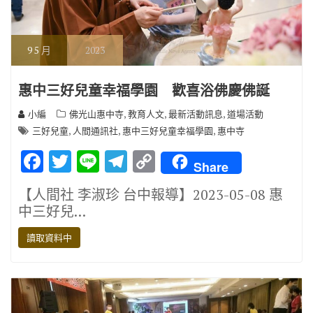
9
5 月
2023
惠中三好兒童幸福學園 歡喜浴佛慶佛誕
,
,
,
小編
佛光山惠中寺
教育人文
最新活動訊息
道場活動
,
,
,
三好兒童
人間通訊社
惠中三好兒童幸福學園
惠中寺
F
T
Li
T
C
Share
ac
w
n
el
o
【人間社 李淑珍 台中報導】2023-05-08 惠
e
it
e
e
p
中三好兒…
b
te
gr
y
讀取資料中
o
r
a
Li
o
m
n
k
k