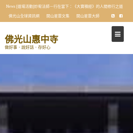
Skip
News
[道場活動]妙宥法師－行在當下：《大寶積經》的人間修行之道
to
佛光山全球資訊網
開山星雲文集
開山星雲大師
content
佛光山惠中寺
做好事．說好話．存好心