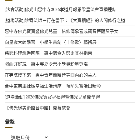
c
e
[法會活動]佛光山惠中寺2026孝道月報恩梁皇法會直播連結
[道場活動]妙宥法師－行在當下：《大寶積經》的人間修行之道
惠中寺佛光寶寶暨佛光兒童 信仰傳承喜成觀音菩薩契子女
向星雲大師學習 小學生首創〈十修歌〉藝術展
慈悲料理飄香國際 惠中蔬食入選米其林指南
戲曲好好玩 惠中寺夏令營小學員粉墨登場
在寺院慢下來 惠中青年體驗營尋回內心的主人
台中東英里社區幸福生活講座 預防失智活出精彩
[道場活動] 2026佛光寶寶祝福禮暨佛光兒童開學禮
【佛光緣美術館台中館】開幕茶會
彙整
彙