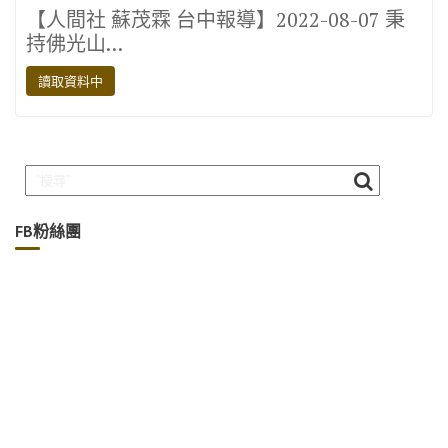
ac
w
n
el
o
【人間社 蘇茂霖 台中報導】2022-08-07 秉
e
it
e
e
p
持佛光山…
b
te
gr
y
讀取資料中
o
r
a
Li
o
m
n
k
k
FB粉絲團