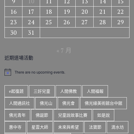
9
10
11
12
13
14
15
16
17
18
19
20
21
22
23
24
25
26
27
28
29
30
31
« 7 月
近期道場活動
There are no upcoming events.
N
o
t
i
e起復蔬
三好兒童
人間佛教
人間福報
c
e
人間通訊社
佛光山
佛光會
佛光緣美術館台中館
佛光青年
佛誕節
兒童說故事比賽
如是說
惠中寺
星雲大師
未來與希望
法寶節
滴水坊