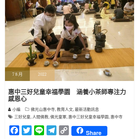
7
8 月
2022
惠中三好兒童幸福學園 涵養小茶師專注力
感恩心
,
,
小編
佛光山惠中寺
教育人文
最新活動訊息
,
,
,
,
三好兒童
人間佛教
佛光童軍
惠中三好兒童幸福學園
惠中寺
F
T
Li
T
C
Share