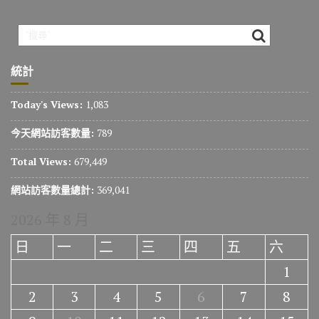
統計
Today's Views:
1,083
今天網站訪客數量:
789
Total Views:
679,449
網站訪客數量總計:
369,041
2026 年 8 月
日
一
二
三
四
五
六
1
2
3
4
5
6
7
8