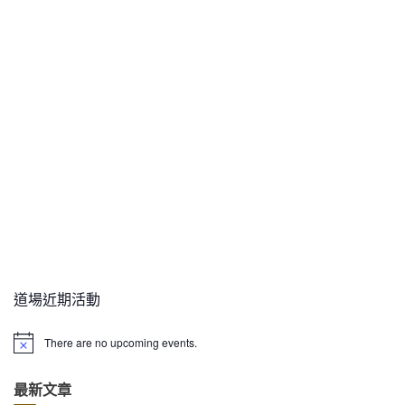
道場近期活動
There are no upcoming events.
N
o
t
最新文章
i