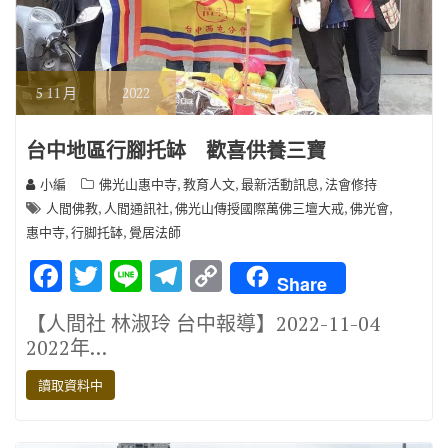
5
11 月
2022
台中地區行腳托缽 歡喜供養三寶
,
,
,
小編
佛光山惠中寺
教育人文
最新活動訊息
法會修持
,
,
,
,
人間佛教
人間通訊社
佛光山傳授國際萬佛三壇大戒
佛光會
,
,
惠中寺
行脚托缽
覺居法師
F
T
Li
T
C
Share
ac
w
n
el
o
【人間社 林淑玲 台中報導】2022-11-04
e
it
e
e
p
2022年…
b
te
gr
y
讀取資料中
o
r
a
Li
o
m
n