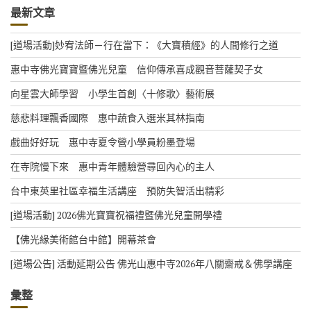
t
最新文章
i
c
e
[道場活動]妙宥法師－行在當下：《大寶積經》的人間修行之道
惠中寺佛光寶寶暨佛光兒童 信仰傳承喜成觀音菩薩契子女
向星雲大師學習 小學生首創〈十修歌〉藝術展
慈悲料理飄香國際 惠中蔬食入選米其林指南
戲曲好好玩 惠中寺夏令營小學員粉墨登場
在寺院慢下來 惠中青年體驗營尋回內心的主人
台中東英里社區幸福生活講座 預防失智活出精彩
[道場活動] 2026佛光寶寶祝福禮暨佛光兒童開學禮
【佛光緣美術館台中館】開幕茶會
[道場公告] 活動延期公告 佛光山惠中寺2026年八關齋戒＆佛學講座
彙整