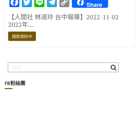
F
T
Li
T
C
Share
ac
w
n
el
o
【人間社 林淑玲 台中報導】2022-11-02
e
it
e
e
p
2022年…
b
te
gr
y
讀取資料中
o
r
a
Li
o
m
n
k
k
FB粉絲團