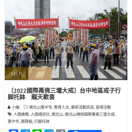
k
k
3
11 月
2022
〔2022國際萬佛三壇大戒〕台中地區戒子行
脚托鉢 龍天歡喜
,
,
,
小編
佛光山惠中寺
教育人文
最新活動訊息
道場活動
,
,
,
,
人間佛教
人間通訊社
佛光山
佛光山傳授國際萬佛三壇大戒
,
,
惠中寺
旗隊組
行腳托鉢