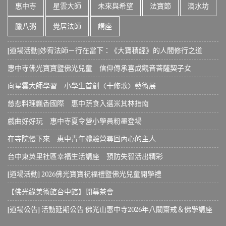
惠中寺
星雲大師
未來與希望
法寶節
滴水坊
臘八粥
覺居法師
講座
[道場活動]妙宥法師－行在當下：《大寶積經》的人間修行之道
惠中寺佛光寶寶暨佛光兒童 信仰傳承喜成觀音菩薩契子女
向星雲大師學習 小學生首創〈十修歌〉藝術展
慈悲料理飄香國際 惠中蔬食入選米其林指南
戲曲好好玩 惠中寺夏令營小學員粉墨登場
在寺院慢下來 惠中青年體驗營尋回內心的主人
台中東英里社區幸福生活講座 預防失智活出精彩
[道場活動] 2026佛光寶寶祝福禮暨佛光兒童開學禮
【佛光緣美術館台中館】開幕茶會
[道場公告] 活動延期公告 佛光山惠中寺2026年八關齋戒＆佛學講座