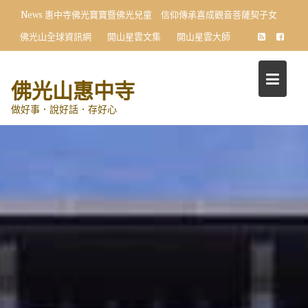
Skip
News
惠中寺佛光寶寶暨佛光兒童 信仰傳承喜成觀音菩薩契子女
to
佛光山全球資訊網
開山星雲文集
開山星雲大師
content
佛光山惠中寺
做好事．說好話．存好心