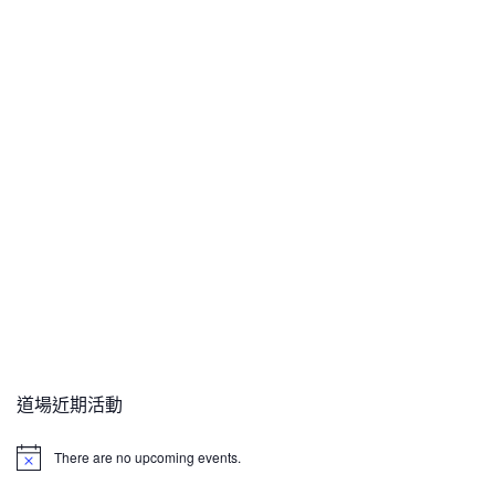
道場近期活動
There are no upcoming events.
N
o