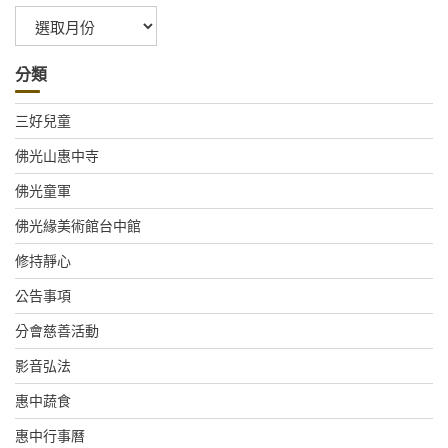
彙
整
分類
三好兒童
佛光山惠中寺
佛光童軍
佛光緣美術館台中館
修持靜心
公告事項
分會慈善活動
影音弘法
惠中蔬食
惠中行事曆