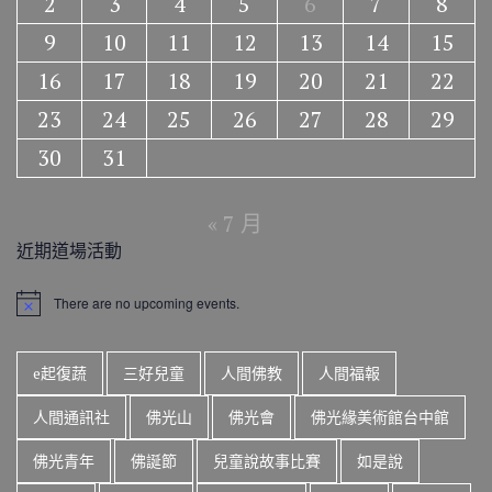
2
3
4
5
6
7
8
9
10
11
12
13
14
15
16
17
18
19
20
21
22
23
24
25
26
27
28
29
30
31
« 7 月
近期道場活動
There are no upcoming events.
N
o
t
i
e起復蔬
三好兒童
人間佛教
人間福報
c
e
人間通訊社
佛光山
佛光會
佛光緣美術館台中館
佛光青年
佛誕節
兒童說故事比賽
如是說