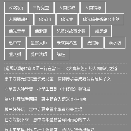
e起復蔬
三好兒童
人間佛教
人間福報
人間通訊社
佛光山
佛光會
佛光緣美術館台中館
佛光青年
佛誕節
兒童說故事比賽
如是說
惠中寺
星雲大師
未來與希望
法寶節
滴水坊
臘八粥
覺居法師
講座
[道場活動]妙宥法師－行在當下：《大寶積經》的人間修行之道
惠中寺佛光寶寶暨佛光兒童 信仰傳承喜成觀音菩薩契子女
向星雲大師學習 小學生首創〈十修歌〉藝術展
慈悲料理飄香國際 惠中蔬食入選米其林指南
戲曲好好玩 惠中寺夏令營小學員粉墨登場
在寺院慢下來 惠中青年體驗營尋回內心的主人
台中東英里社區幸福生活講座 預防失智活出精彩