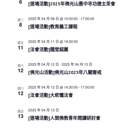
e
6
s
i
h
[道場活動]2025年佛光山惠中寺功德主茶會
c
S
e
w
e
t
2025 年 04 月 08 日 @ 10:00:00
-
17:00:00
s
週二
a
d
8
N
[道場活動]教育義工課程
r
a
a
c
t
v
h
i
e
2025 年 04 月 11 日 @ 19:30:00
週五
a
g
11
.
[法會活動]隨堂超薦
a
n
t
d
i
V
2025 年 04 月 12 日
-
2025 年 04 月 13 日
週六
o
12
i
[佛光山活動]佛光山2025年八關齋戒
n
e
w
2025 年 04 月 12 日 @ 14:30:00
-
17:00:00
週六
s
12
[法會活動]大悲懺法會
N
a
v
2025 年 04 月 13 日
週日
i
13
[道場活動]人間佛教青年閱讀研討會
g