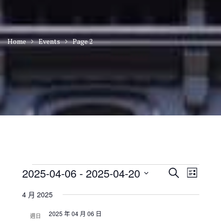
Home
Events
Page 2
Events
E
E
2025-04-06
 - 
2025-04-20
S
L
v
v
e
S
i
e
e
a
4 月 2025
n
e
s
n
r
t
t
l
t
2025 年 04 月 06 日
c
V
週日