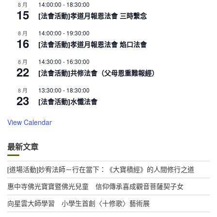
14:00:00
-
18:30:00
8 月
15
[法會活動]孝道月報恩法會 三時繫念
14:00:00
-
19:30:00
8 月
16
[法會活動]孝道月報恩法會 焰口法會
14:30:00
-
16:30:00
8 月
22
[法會活動]共修法會（父母恩重難報經）
13:30:00
-
18:30:00
8 月
23
[法會活動]水懺法會
View Calendar
最新文章
[道場活動]妙宥法師－行在當下：《大寶積經》的人間修行之道
惠中寺佛光寶寶暨佛光兒童 信仰傳承喜成觀音菩薩契子女
向星雲大師學習 小學生首創〈十修歌〉藝術展