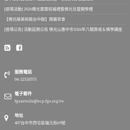
[道場活動] 2026佛光寶寶祝福禮暨佛光兒童開學禮
【佛光緣美術館台中館】開幕茶會
[道場公告] 活動延期公告 佛光山惠中寺2026年八關齋戒＆佛學講座
服務電話
04-22520375
電子郵件
fgsastw2n@ecp.fgs.org.tw
地址
407台中市西屯區福元街69號