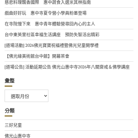
慈悲料理飄香國際 惠中蔬食入選米其林指南
戲曲好好玩 惠中寺夏令營小學員粉墨登場
在寺院慢下來 惠中青年體驗營尋回內心的主人
台中東英里社區幸福生活講座 預防失智活出精彩
[道場活動] 2026佛光寶寶祝福禮暨佛光兒童開學禮
【佛光緣美術館台中館】開幕茶會
[道場公告] 活動延期公告 佛光山惠中寺2026年八關齋戒＆佛學講座
彙整
彙
整
分類
三好兒童
佛光山惠中寺