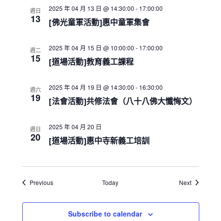
a
2025 年 04 月 13 日 @ 14:30:00
-
17:00:00
t
週日
13
i
[佛光童軍活動]惠中童軍集會
o
n
2025 年 04 月 15 日 @ 10:00:00
-
17:00:00
週二
15
[道場活動]教育義工課程
2025 年 04 月 19 日 @ 14:30:00
-
16:30:00
週六
19
[法會活動]共修法會（八十八佛大懺悔文）
2025 年 04 月 20 日
週日
20
[道場活動]惠中寺新義工培訓
Events
Events
Previous
Today
Next
Subscribe to calendar