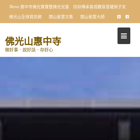
Skip
News
惠中寺佛光寶寶暨佛光兒童 信仰傳承喜成觀音菩薩契子女
to
佛光山全球資訊網
開山星雲文集
開山星雲大師
content
佛光山惠中寺
做好事．說好話．存好心