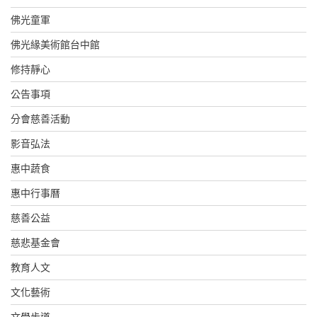
佛光童軍
佛光緣美術館台中館
修持靜心
公告事項
分會慈善活動
影音弘法
惠中蔬食
惠中行事曆
慈善公益
慈悲基金會
教育人文
文化藝術
文學步道