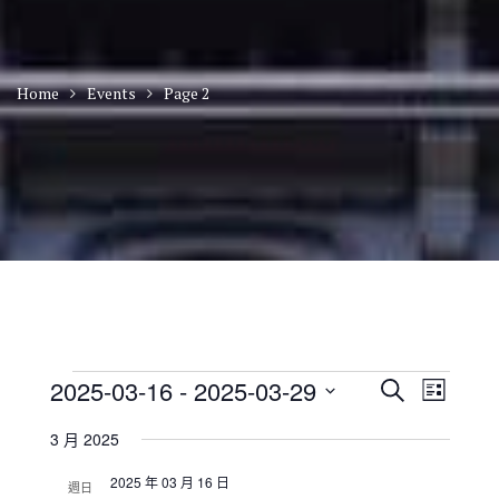
Home
Events
Page 2
Events
E
E
2025-03-16
 - 
2025-03-29
S
L
v
v
e
S
i
e
e
a
3 月 2025
n
e
s
n
r
t
t
l
t
2025 年 03 月 16 日
c
V
週日