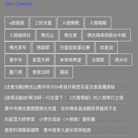
View Calendar
e起復蔬
三好兒童
人間佛教
人間福報
人間通訊社
佛光山
佛光會
佛光緣美術館台中館
佛光青年
佛誕節
兒童說故事比賽
如是說
惠中寺
星雲大師
未來與希望
法寶節
滴水坊
臘八粥
覺居法師
講座
[法會活動]佛光山惠中寺2026孝道月報恩梁皇法會直播連結
[道場活動]妙宥法師－行在當下：《大寶積經》的人間修行之道
惠中寺佛光寶寶暨佛光兒童 信仰傳承喜成觀音菩薩契子女
向星雲大師學習 小學生首創〈十修歌〉藝術展
慈悲料理飄香國際 惠中蔬食入選米其林指南