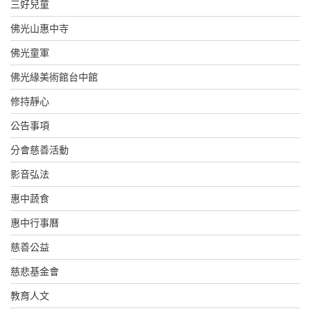
三好兒童
佛光山惠中寺
佛光童軍
佛光緣美術館台中館
修持靜心
公告事項
分會慈善活動
影音弘法
惠中蔬食
惠中行事曆
慈善公益
慈悲基金會
教育人文