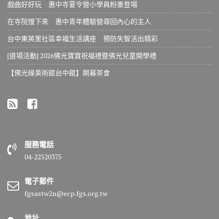
戲曲好好玩 惠中寺夏令營小學員粉墨登場
在寺院慢下來 惠中青年體驗營尋回內心的主人
台中東英里社區幸福生活講座 預防失智活出精彩
[道場活動] 2026佛光寶寶祝福禮暨佛光兒童開學禮
【佛光緣美術館台中館】開幕茶會
服務電話
04-22520375
電子郵件
fgsastw2n@ecp.fgs.org.tw
地址