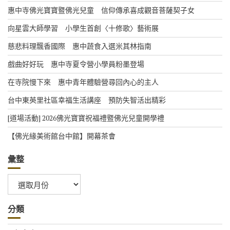
惠中寺佛光寶寶暨佛光兒童 信仰傳承喜成觀音菩薩契子女
向星雲大師學習 小學生首創〈十修歌〉藝術展
慈悲料理飄香國際 惠中蔬食入選米其林指南
戲曲好好玩 惠中寺夏令營小學員粉墨登場
在寺院慢下來 惠中青年體驗營尋回內心的主人
台中東英里社區幸福生活講座 預防失智活出精彩
[道場活動] 2026佛光寶寶祝福禮暨佛光兒童開學禮
【佛光緣美術館台中館】開幕茶會
彙整
彙
整
分類