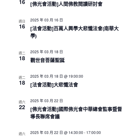
e
16
s
i
h
[佛光會活動]人間佛教閱讀研討會
c
S
e
w
e
t
2025 年 03 月 16 日
s
週日
a
d
16
N
[法會活動]百萬人興學大悲懺法會(南華大
r
a
a
c
學)
t
v
h
i
e
a
g
.
2025 年 03 月 18 日
週二
a
n
18
觀世音菩薩聖誕
t
d
i
V
o
i
2025 年 03 月 18 日 @ 19:00:00
週二
n
18
e
[法會活動]大悲懺法會
w
s
2025 年 03 月 22 日
週六
N
22
[佛光會活動]國際佛光會中華總會監事暨督
a
v
導長聯席會議
i
g
2025 年 03 月 22 日 @ 14:30:00
-
17:00:00
週六