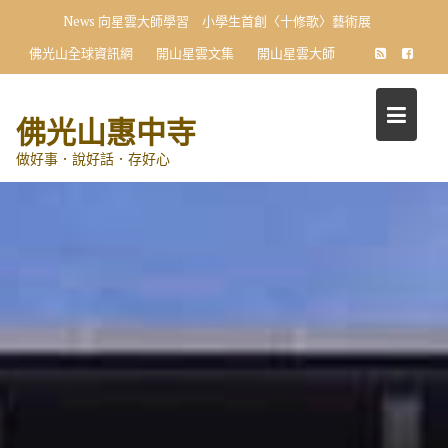
Skip
News
慈悲料理飄香國際 惠中蔬食入選米其林指南
to
佛光山全球資訊網
開山星雲文集
開山星雲大師
content
佛光山惠中寺
做好事．說好話．存好心