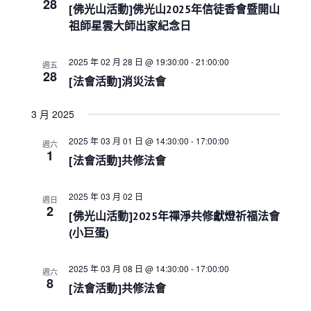
e
28
s
i
h
[佛光山活動]佛光山2025年信徒香會暨開山
c
S
e
祖師星雲大師出家紀念日
w
e
t
s
a
d
N
2025 年 02 月 28 日 @ 19:30:00
-
21:00:00
r
週五
a
a
28
c
[法會活動]消災法會
t
v
h
i
e
a
g
3 月 2025
.
a
n
t
d
2025 年 03 月 01 日 @ 14:30:00
-
17:00:00
週六
i
1
V
[法會活動]共修法會
o
i
n
e
2025 年 03 月 02 日
週日
w
2
[佛光山活動]2025年禪淨共修獻燈祈福法會
s
(小巨蛋)
N
a
v
2025 年 03 月 08 日 @ 14:30:00
-
17:00:00
週六
i
8
[法會活動]共修法會
g