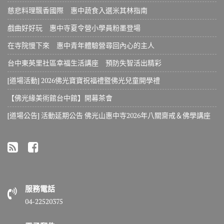
慈悲料理飄香國際 惠中蔬食入選米其林指南
戲曲好好玩 惠中寺夏令營小學員粉墨登場
在寺院慢下來 惠中青年體驗營尋回內心的主人
台中東英里社區幸福生活講座 預防失智活出精彩
[道場活動] 2026佛光寶寶祝福禮暨佛光兒童開學禮
【佛光緣美術館台中館】開幕茶會
[道場公告] 活動延期公告 佛光山惠中寺2026年八關齋戒＆佛學講座
服務電話
04-22520375