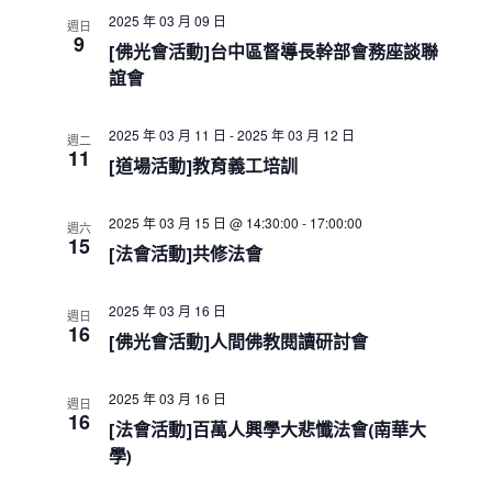
a
t
2025 年 03 月 09 日
週日
9
i
[佛光會活動]台中區督導長幹部會務座談聯
o
誼會
n
2025 年 03 月 11 日
-
2025 年 03 月 12 日
週二
11
[道場活動]教育義工培訓
2025 年 03 月 15 日 @ 14:30:00
-
17:00:00
週六
15
[法會活動]共修法會
2025 年 03 月 16 日
週日
16
[佛光會活動]人間佛教閱讀研討會
2025 年 03 月 16 日
週日
16
[法會活動]百萬人興學大悲懺法會(南華大
學)