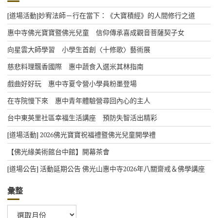
[道場活動]妙宥法師－行在當下：《大寶積經》的人間修行之道
惠中寺佛光寶寶暨佛光兒童 信仰傳承喜成觀音菩薩契子女
向星雲大師學習 小學生首創〈十修歌〉藝術展
慈悲料理飄香國際 惠中蔬食入選米其林指南
戲曲好好玩 惠中寺夏令營小學員粉墨登場
在寺院慢下來 惠中青年體驗營尋回內心的主人
台中東英里社區幸福生活講座 預防失智活出精彩
[道場活動] 2026佛光寶寶祝福禮暨佛光兒童開學禮
【佛光緣美術館台中館】開幕茶會
[道場公告] 活動延期公告 佛光山惠中寺2026年八關齋戒＆佛學講座
彙整
彙