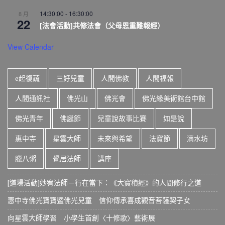
14:30:00
-
16:30:00
8 月
22
[法會活動]共修法會（父母恩重難報經）
View Calendar
e起復蔬
三好兒童
人間佛教
人間福報
人間通訊社
佛光山
佛光會
佛光緣美術館台中館
佛光青年
佛誕節
兒童說故事比賽
如是說
惠中寺
星雲大師
未來與希望
法寶節
滴水坊
臘八粥
覺居法師
講座
[道場活動]妙宥法師－行在當下：《大寶積經》的人間修行之道
惠中寺佛光寶寶暨佛光兒童 信仰傳承喜成觀音菩薩契子女
向星雲大師學習 小學生首創〈十修歌〉藝術展