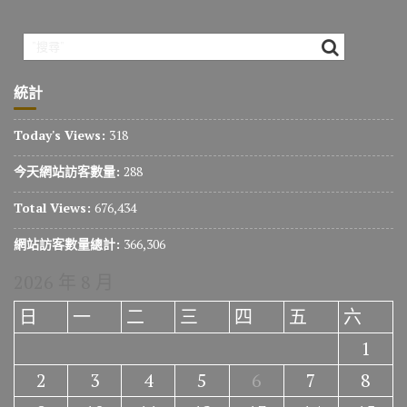
統計
Today's Views:
318
今天網站訪客數量:
288
Total Views:
676,434
網站訪客數量總計:
366,306
2026 年 8 月
日
一
二
三
四
五
六
1
2
3
4
5
6
7
8