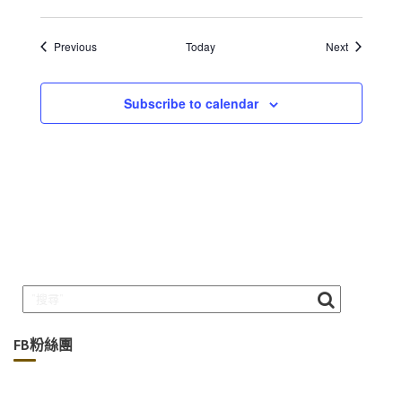
Events
Events
Previous
Today
Next
Subscribe to calendar
FB粉絲團