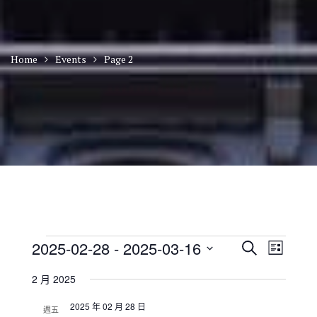
Home
Events
Page 2
Events
E
E
2025-02-28
 - 
2025-03-16
S
L
v
v
e
S
i
e
e
a
2 月 2025
n
e
s
n
r
t
t
l
t
2025 年 02 月 28 日
c
V
週五