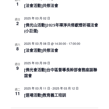
a
1
t
[法會活動]共修法會
i
o
2025 年 03 月 02 日
週日
n
2
[佛光山活動]2025年禪淨共修獻燈祈福法會
(小巨蛋)
2025 年 03 月 08 日 @ 14:30:00
-
17:00:00
週六
8
[法會活動]共修法會
2025 年 03 月 09 日
週日
9
[佛光會活動]台中區督導長幹部會務座談聯
誼會
2025 年 03 月 11 日
-
2025 年 03 月 12 日
週二
11
[道場活動]教育義工培訓