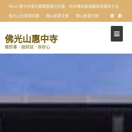
Skip
News
惠中寺佛光寶寶暨佛光兒童 信仰傳承喜成觀音菩薩契子女
to
佛光山全球資訊網
開山星雲文集
開山星雲大師
content
佛光山惠中寺
做好事．說好話．存好心