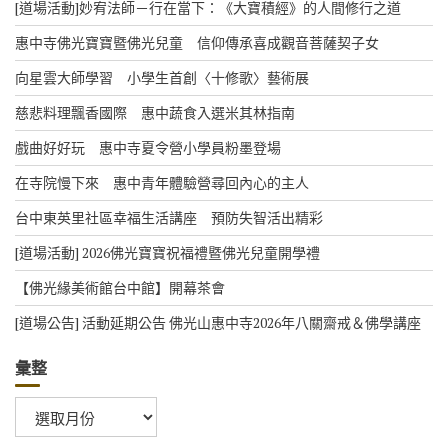
[道場活動]妙宥法師－行在當下：《大寶積經》的人間修行之道
惠中寺佛光寶寶暨佛光兒童 信仰傳承喜成觀音菩薩契子女
向星雲大師學習 小學生首創〈十修歌〉藝術展
慈悲料理飄香國際 惠中蔬食入選米其林指南
戲曲好好玩 惠中寺夏令營小學員粉墨登場
在寺院慢下來 惠中青年體驗營尋回內心的主人
台中東英里社區幸福生活講座 預防失智活出精彩
[道場活動] 2026佛光寶寶祝福禮暨佛光兒童開學禮
【佛光緣美術館台中館】開幕茶會
[道場公告] 活動延期公告 佛光山惠中寺2026年八關齋戒＆佛學講座
彙整
彙
整