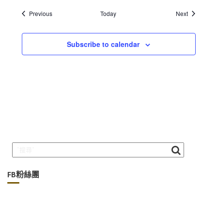
Events
Events
Previous
Today
Next
Subscribe to calendar
FB粉絲團