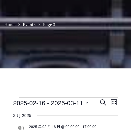
Home
Events
Page 2
Events
E
E
2025-02-16
 - 
2025-03-11
S
L
v
v
e
S
i
e
e
a
2 月 2025
n
e
s
n
r
t
t
l
t
2025 年 02 月 16 日 @ 09:00:00
-
17:00:00
c
V
週日