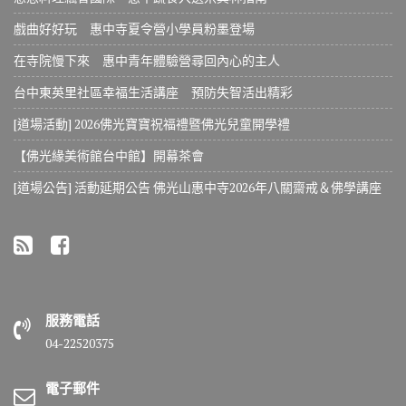
戲曲好好玩 惠中寺夏令營小學員粉墨登場
在寺院慢下來 惠中青年體驗營尋回內心的主人
台中東英里社區幸福生活講座 預防失智活出精彩
[道場活動] 2026佛光寶寶祝福禮暨佛光兒童開學禮
【佛光緣美術館台中館】開幕茶會
[道場公告] 活動延期公告 佛光山惠中寺2026年八關齋戒＆佛學講座
服務電話
04-22520375
電子郵件