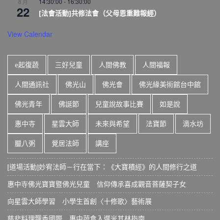
14:30:00
-
16:30:00
8 月
22
[法會活動]共修法會（父母恩重難報經）
View Calendar
e起復蔬
三好兒童
人間佛教
人間福報
人間通訊社
佛光山
佛光會
佛光緣美術館台中館
佛光青年
佛誕節
兒童說故事比賽
如是說
惠中寺
星雲大師
未來與希望
法寶節
滴水坊
臘八粥
覺居法師
講座
[道場活動]妙宥法師－行在當下：《大寶積經》的人間修行之道
惠中寺佛光寶寶暨佛光兒童 信仰傳承喜成觀音菩薩契子女
向星雲大師學習 小學生首創〈十修歌〉藝術展
慈悲料理飄香國際 惠中蔬食入選米其林指南