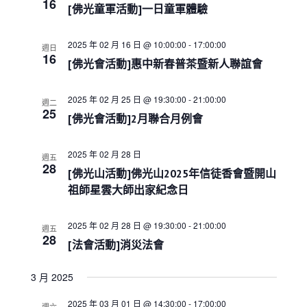
e
16
s
i
h
[佛光童軍活動]一日童軍體驗
c
S
e
w
e
t
2025 年 02 月 16 日 @ 10:00:00
-
17:00:00
s
週日
a
d
16
N
[佛光會活動]惠中新春普茶暨新人聯誼會
r
a
a
c
t
v
h
i
e
2025 年 02 月 25 日 @ 19:30:00
-
21:00:00
週二
a
g
25
.
[佛光會活動]2月聯合月例會
a
n
t
d
i
V
2025 年 02 月 28 日
週五
o
28
i
[佛光山活動]佛光山2025年信徒香會暨開山
n
e
祖師星雲大師出家紀念日
w
s
2025 年 02 月 28 日 @ 19:30:00
-
21:00:00
週五
N
28
[法會活動]消災法會
a
v
i
3 月 2025
g
2025 年 03 月 01 日 @ 14:30:00
-
17:00:00
週六