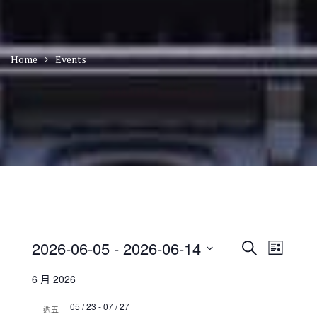
Home
Events
Events
E
E
2026-06-05
 - 
2026-06-14
S
L
v
v
e
S
i
e
e
a
6 月 2026
n
e
s
n
r
t
t
l
t
05 / 23
-
07 / 27
c
V
週五