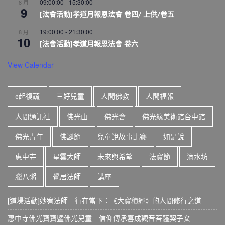
09:00:00
-
15:30:00
8 月
9
[法會活動]孝道月報恩法會 卷四/ 上供/卷五
19:00:00
-
21:30:00
8 月
10
[法會活動]孝道月報恩法會 卷六
View Calendar
e起復蔬
三好兒童
人間佛教
人間福報
人間通訊社
佛光山
佛光會
佛光緣美術館台中館
佛光青年
佛誕節
兒童說故事比賽
如是說
惠中寺
星雲大師
未來與希望
法寶節
滴水坊
臘八粥
覺居法師
講座
[道場活動]妙宥法師－行在當下：《大寶積經》的人間修行之道
惠中寺佛光寶寶暨佛光兒童 信仰傳承喜成觀音菩薩契子女