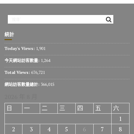
統計
Today's Views:
1,901
今天網站訪客數量:
1,264
Total Views:
676,721
網站訪客數量總計:
366,015
2026 年 8 月
日
一
二
三
四
五
六
1
2
3
4
5
6
7
8