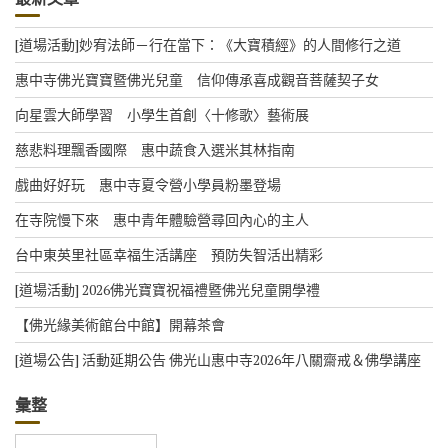
[道場活動]妙宥法師－行在當下：《大寶積經》的人間修行之道
惠中寺佛光寶寶暨佛光兒童 信仰傳承喜成觀音菩薩契子女
向星雲大師學習 小學生首創〈十修歌〉藝術展
慈悲料理飄香國際 惠中蔬食入選米其林指南
戲曲好好玩 惠中寺夏令營小學員粉墨登場
在寺院慢下來 惠中青年體驗營尋回內心的主人
台中東英里社區幸福生活講座 預防失智活出精彩
[道場活動] 2026佛光寶寶祝福禮暨佛光兒童開學禮
【佛光緣美術館台中館】開幕茶會
[道場公告] 活動延期公告 佛光山惠中寺2026年八關齋戒＆佛學講座
彙整
彙