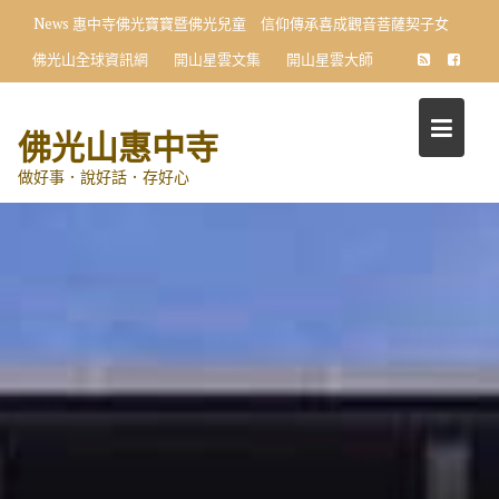
Skip
News
惠中寺佛光寶寶暨佛光兒童 信仰傳承喜成觀音菩薩契子女
to
佛光山全球資訊網
開山星雲文集
開山星雲大師
content
佛光山惠中寺
做好事．說好話．存好心