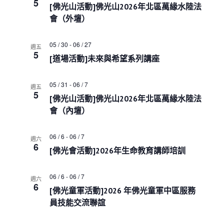
e
5
s
i
h
[佛光山活動]佛光山2026年北區萬緣水陸法
c
S
e
會（外壇）
w
e
t
s
a
d
N
05 / 30
-
06 / 27
r
週五
a
a
5
c
[道場活動]未來與希望系列講座
t
v
h
i
e
a
g
.
05 / 31
-
06 / 7
週五
a
n
5
[佛光山活動]佛光山2026年北區萬緣水陸法
t
d
i
會（內壇）
V
o
i
n
e
06 / 6
-
06 / 7
週六
6
w
[佛光會活動]2026年生命教育講師培訓
s
N
06 / 6
-
06 / 7
a
週六
6
v
[佛光童軍活動]2026 年佛光童軍中區服務
i
員技能交流聯誼
g