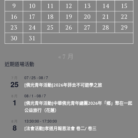
9
10
11
12
13
14
15
16
17
18
19
20
21
22
23
24
25
26
27
28
29
30
31
« 7 月
近期道場活動
07 / 25
-
08 / 7
7 月
25
[佛光青年活動]2026年菲去不可遊學之旅
08 / 1
-
08 / 7
8 月
1
[佛光青年活動]中華佛光青年總團2026年「鄉」聚在一起
公益旅行（花蓮）
13:30:00
-
17:30:00
8 月
8
[法會活動]孝道月報恩法會 卷二/ 卷三