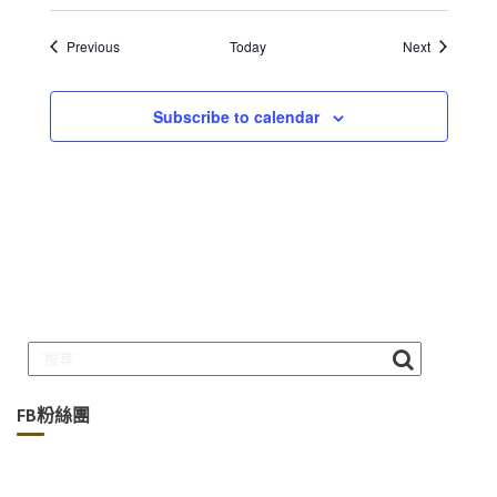
Events
Events
Previous
Today
Next
Subscribe to calendar
FB粉絲團