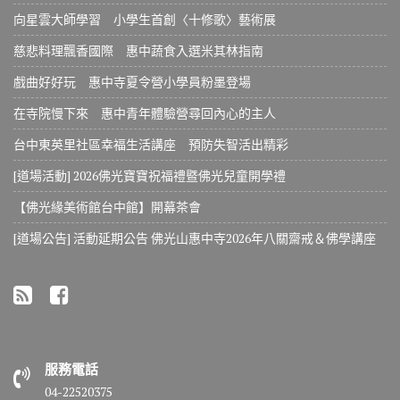
向星雲大師學習 小學生首創〈十修歌〉藝術展
慈悲料理飄香國際 惠中蔬食入選米其林指南
戲曲好好玩 惠中寺夏令營小學員粉墨登場
在寺院慢下來 惠中青年體驗營尋回內心的主人
台中東英里社區幸福生活講座 預防失智活出精彩
[道場活動] 2026佛光寶寶祝福禮暨佛光兒童開學禮
【佛光緣美術館台中館】開幕茶會
[道場公告] 活動延期公告 佛光山惠中寺2026年八關齋戒＆佛學講座
服務電話
04-22520375