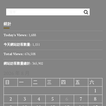
統計
Today's Views:
1,688
今天網站訪客數量:
1,151
Total Views:
676,508
網站訪客數量總計:
365,902
2026 年 8 月
日
一
二
三
四
五
六
1
2
3
4
5
6
7
8