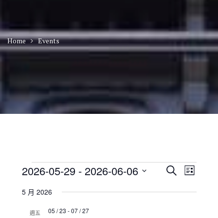
Home
Events
Events
E
E
2026-05-29
 - 
2026-06-06
S
L
v
v
e
S
i
e
e
a
5 月 2026
n
e
s
n
r
t
t
l
t
05 / 23
-
07 / 27
c
V
週五