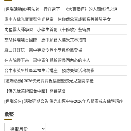
[道場活動]妙宥法師－行在當下：《大寶積經》的人間修行之道
惠中寺佛光寶寶暨佛光兒童 信仰傳承喜成觀音菩薩契子女
向星雲大師學習 小學生首創〈十修歌〉藝術展
慈悲料理飄香國際 惠中蔬食入選米其林指南
戲曲好好玩 惠中寺夏令營小學員粉墨登場
在寺院慢下來 惠中青年體驗營尋回內心的主人
台中東英里社區幸福生活講座 預防失智活出精彩
[道場活動] 2026佛光寶寶祝福禮暨佛光兒童開學禮
【佛光緣美術館台中館】開幕茶會
[道場公告] 活動延期公告 佛光山惠中寺2026年八關齋戒＆佛學講座
彙整
彙