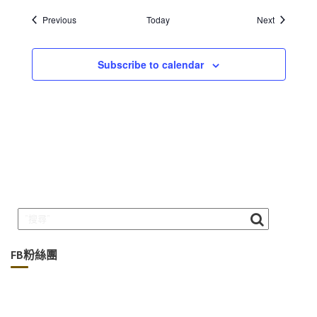
Events
Events
Previous
Today
Next
Subscribe to calendar
FB粉絲團