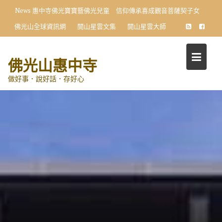
Skip
News
惠中寺佛光寶寶暨佛光兒童 信仰傳承喜成觀音菩薩契子女
to
佛光山全球資訊網
開山星雲文集
開山星雲大師
content
佛光山惠中寺
做好事．說好話．存好心