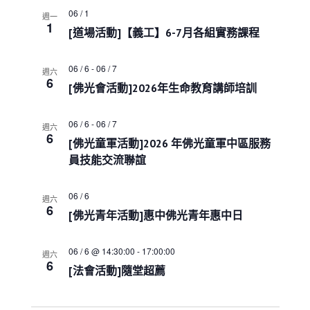
a
t
06 / 1
週一
1
i
[道場活動]【義工】6-7月各組實務課程
o
n
06 / 6
-
06 / 7
週六
6
[佛光會活動]2026年生命教育講師培訓
06 / 6
-
06 / 7
週六
6
[佛光童軍活動]2026 年佛光童軍中區服務
員技能交流聯誼
06 / 6
週六
6
[佛光青年活動]惠中佛光青年惠中日
06 / 6 @ 14:30:00
-
17:00:00
週六
6
[法會活動]隨堂超薦