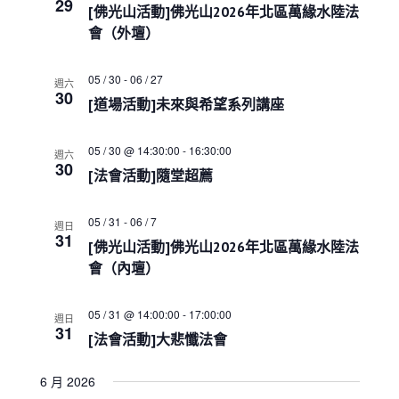
e
29
s
i
h
[佛光山活動]佛光山2026年北區萬緣水陸法
c
S
e
會（外壇）
w
e
t
s
a
d
N
05 / 30
-
06 / 27
r
週六
a
a
30
c
[道場活動]未來與希望系列講座
t
v
h
i
e
a
g
.
05 / 30 @ 14:30:00
-
16:30:00
週六
a
n
30
[法會活動]隨堂超薦
t
d
i
V
o
i
05 / 31
-
06 / 7
週日
n
31
e
[佛光山活動]佛光山2026年北區萬緣水陸法
w
會（內壇）
s
N
05 / 31 @ 14:00:00
-
17:00:00
a
週日
31
v
[法會活動]大悲懺法會
i
g
6 月 2026