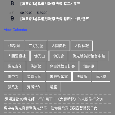
8
[法會活動]孝道月報恩法會 卷二/ 卷三
09:00:00
-
15:30:00
8 月
9
[法會活動]孝道月報恩法會 卷四/ 上供/卷五
View Calendar
e起復蔬
三好兒童
人間佛教
人間福報
人間通訊社
佛光山
佛光會
佛光緣美術館台中館
佛光青年
佛誕節
兒童說故事比賽
如是說
惠中寺
星雲大師
未來與希望
法寶節
滴水坊
臘八粥
覺居法師
講座
[道場活動]妙宥法師－行在當下：《大寶積經》的人間修行之道
惠中寺佛光寶寶暨佛光兒童 信仰傳承喜成觀音菩薩契子女