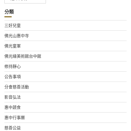
整
分類
三好兒童
佛光山惠中寺
佛光童軍
佛光緣美術館台中館
修持靜心
公告事項
分會慈善活動
影音弘法
惠中蔬食
惠中行事曆
慈善公益