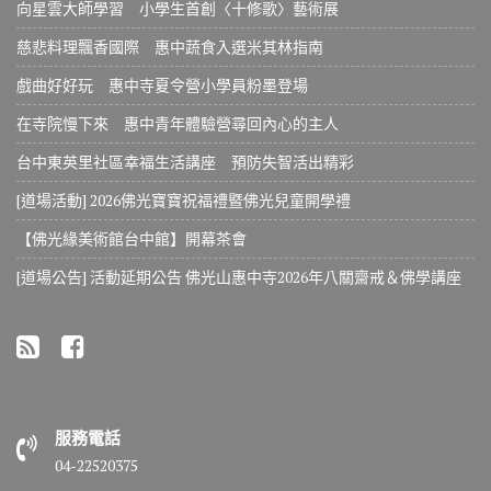
向星雲大師學習 小學生首創〈十修歌〉藝術展
慈悲料理飄香國際 惠中蔬食入選米其林指南
戲曲好好玩 惠中寺夏令營小學員粉墨登場
在寺院慢下來 惠中青年體驗營尋回內心的主人
台中東英里社區幸福生活講座 預防失智活出精彩
[道場活動] 2026佛光寶寶祝福禮暨佛光兒童開學禮
【佛光緣美術館台中館】開幕茶會
[道場公告] 活動延期公告 佛光山惠中寺2026年八關齋戒＆佛學講座
服務電話
04-22520375