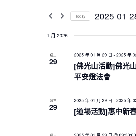
t
n
t
e
2025-01-2
Today
s
r
S
K
S
e
e
e
1 月 2025
a
y
l
r
w
e
c
o
c
2025 年 01 月 29 日
-
2025 年 0
週三
h
29
r
t
a
[佛光山活動]佛光山
d
d
n
平安燈法會
.
a
d
S
V
t
i
e
e
e
a
.
2025 年 01 月 29 日
-
2025 年 0
週三
w
r
29
[道場活動]惠中新
s
c
N
h
a
f
v
o
2025 年 01 月 29 日 @ 09:30:00
週三