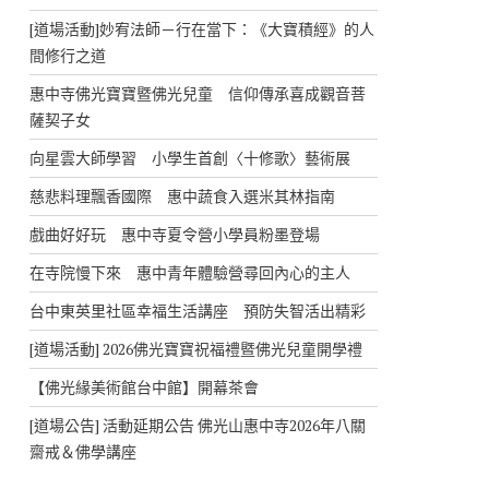
[道場活動]妙宥法師－行在當下：《大寶積經》的人
間修行之道
惠中寺佛光寶寶暨佛光兒童 信仰傳承喜成觀音菩
薩契子女
向星雲大師學習 小學生首創〈十修歌〉藝術展
慈悲料理飄香國際 惠中蔬食入選米其林指南
戲曲好好玩 惠中寺夏令營小學員粉墨登場
在寺院慢下來 惠中青年體驗營尋回內心的主人
台中東英里社區幸福生活講座 預防失智活出精彩
[道場活動] 2026佛光寶寶祝福禮暨佛光兒童開學禮
【佛光緣美術館台中館】開幕茶會
[道場公告] 活動延期公告 佛光山惠中寺2026年八關
齋戒＆佛學講座