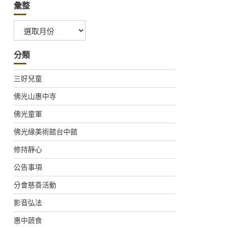
彙整
彙
整
分類
三好兒童
佛光山惠中寺
佛光童軍
佛光緣美術館台中館
修持靜心
公告事項
分會慈善活動
影音弘法
惠中蔬食