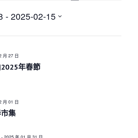
n
t
V
8
 - 
2025-02-15
i
e
w
s
N
a
v
2 月 27 日
i
g
2025年春節
a
t
i
o
n
2 月 01 日
春市集
-
2025 年 01 月 31 日