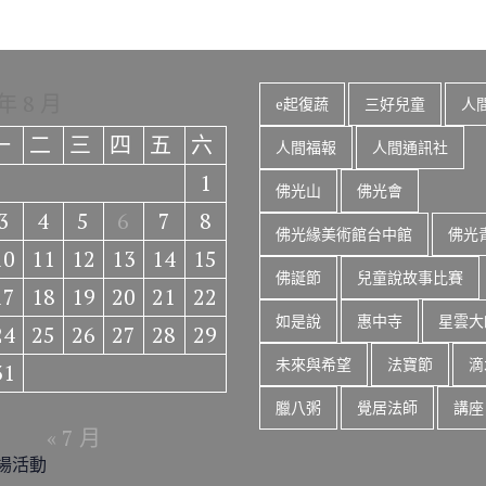
 年 8 月
e起復蔬
三好兒童
人
一
二
三
四
五
六
人間福報
人間通訊社
1
佛光山
佛光會
3
4
5
6
7
8
佛光緣美術館台中館
佛光
10
11
12
13
14
15
佛誕節
兒童說故事比賽
17
18
19
20
21
22
如是說
惠中寺
星雲大
24
25
26
27
28
29
未來與希望
法寶節
滴
31
臘八粥
覺居法師
講座
« 7 月
場活動