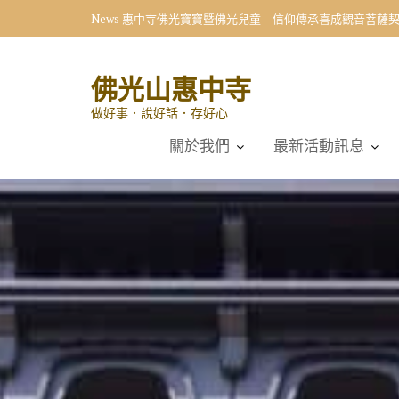
Skip
News
惠中寺佛光寶寶暨佛光兒童 信仰傳承喜成觀音菩薩
to
content
佛光山惠中寺
做好事．說好話．存好心
關於我們
最新活動訊息