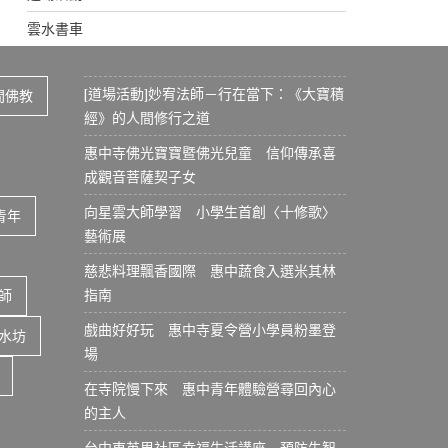
雲水書車
[道場活動]妙宥法師－行在當下：《大寶積
間佛教
經》的人間修行之道
惠中寺佛光寶寶暨佛光兒童 信仰傳承喜
成觀音菩薩契子女
向星雲大師學習 小學生首創〈十修歌〉
青年
藝術展
慈悲料理飄香國際 惠中蔬食入選米其林
指南
師
戲曲好好玩 惠中寺夏令營小學員粉墨登
水坊
場
在寺院慢下來 惠中青年體驗營尋回內心
的主人
台中東英里社區幸福生活講座 預防失智