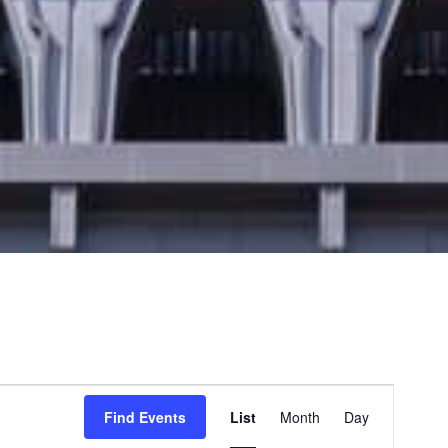
E
v
Find Events
List
Month
Day
e