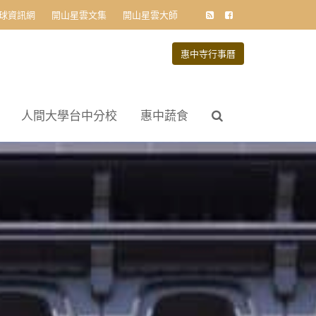
球資訊網
開山星雲文集
開山星雲大師
惠中寺行事曆
人間大學台中分校
惠中蔬食