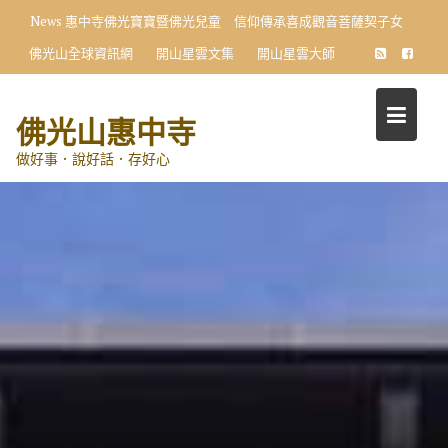
Skip
News
惠中寺佛光寶寶暨佛光兒童 信仰傳承喜成觀音菩薩契子女
to
佛光山全球資訊網
開山星雲文集
開山星雲大師
content
佛光山惠中寺
做好事．說好話．存好心