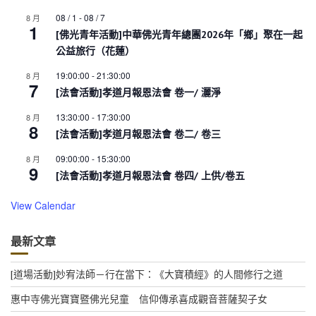
08 / 1
-
08 / 7
8 月
1
[佛光青年活動]中華佛光青年總團2026年「鄉」聚在一起
公益旅行（花蓮）
19:00:00
-
21:30:00
8 月
7
[法會活動]孝道月報恩法會 卷一/ 灑淨
13:30:00
-
17:30:00
8 月
8
[法會活動]孝道月報恩法會 卷二/ 卷三
09:00:00
-
15:30:00
8 月
9
[法會活動]孝道月報恩法會 卷四/ 上供/卷五
View Calendar
最新文章
[道場活動]妙宥法師－行在當下：《大寶積經》的人間修行之道
惠中寺佛光寶寶暨佛光兒童 信仰傳承喜成觀音菩薩契子女