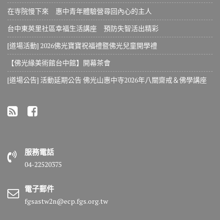
在寺院慢下來 惠中青年體驗營尋回內心的主人
台中東英里社區幸福生活講座 預防失智活出精彩
[道場活動] 2026佛光寶寶祝福禮暨佛光兒童開學禮
【佛光緣美術館台中館】開幕茶會
[道場公告] 活動延期公告 佛光山惠中寺2026年八關齋戒＆佛學講座
服務電話
04-22520375
電子郵件
fgsastw2n@ecp.fgs.org.tw