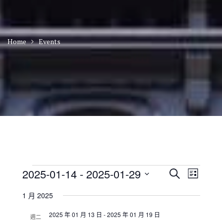
Home
Events
Events
E
E
2025-01-14
 - 
2025-01-29
S
L
v
v
e
S
i
e
e
a
1 月 2025
n
e
s
n
r
t
t
l
t
2025 年 01 月 13 日
-
2025 年 01 月 19 日
c
V
週二