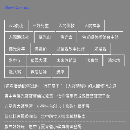
View Calendar
e起復蔬
三好兒童
人間佛教
人間福報
人間通訊社
佛光山
佛光會
佛光緣美術館台中館
佛光青年
佛誕節
兒童說故事比賽
如是說
惠中寺
星雲大師
未來與希望
法寶節
滴水坊
臘八粥
覺居法師
講座
[道場活動]妙宥法師－行在當下：《大寶積經》的人間修行之道
惠中寺佛光寶寶暨佛光兒童 信仰傳承喜成觀音菩薩契子女
向星雲大師學習 小學生首創〈十修歌〉藝術展
慈悲料理飄香國際 惠中蔬食入選米其林指南
戲曲好好玩 惠中寺夏令營小學員粉墨登場