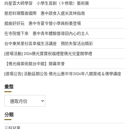
向星雲大師學習 小學生首創〈十修歌〉藝術展
慈悲料理飄香國際 惠中蔬食入選米其林指南
戲曲好好玩 惠中寺夏令營小學員粉墨登場
在寺院慢下來 惠中青年體驗營尋回內心的主人
台中東英里社區幸福生活講座 預防失智活出精彩
[道場活動] 2026佛光寶寶祝福禮暨佛光兒童開學禮
【佛光緣美術館台中館】開幕茶會
[道場公告] 活動延期公告 佛光山惠中寺2026年八關齋戒＆佛學講座
彙整
彙
整
分類
三好兒童