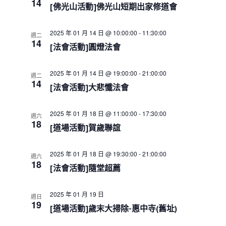
e
14
s
i
h
[佛光山活動]佛光山短期出家修道會
c
S
e
w
e
t
2025 年 01 月 14 日 @ 10:00:00
-
11:30:00
s
週二
a
d
14
N
[法會活動]圓燈法會
r
a
a
c
t
v
h
i
e
2025 年 01 月 14 日 @ 19:00:00
-
21:00:00
週二
a
g
14
.
[法會活動]大悲懺法會
a
n
t
d
i
V
2025 年 01 月 18 日 @ 11:00:00
-
17:30:00
週六
o
18
i
[道場活動]賀歲聯誼
n
e
w
2025 年 01 月 18 日 @ 19:30:00
-
21:00:00
週六
s
18
[法會活動]隨堂超薦
N
a
v
2025 年 01 月 19 日
週日
i
19
[道場活動]歲末大掃除-惠中寺(舊址)
g