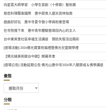
向星雲大師學習 小學生首創〈十修歌〉藝術展
慈悲料理飄香國際 惠中蔬食入選米其林指南
戲曲好好玩 惠中寺夏令營小學員粉墨登場
在寺院慢下來 惠中青年體驗營尋回內心的主人
台中東英里社區幸福生活講座 預防失智活出精彩
[道場活動] 2026佛光寶寶祝福禮暨佛光兒童開學禮
【佛光緣美術館台中館】開幕茶會
[道場公告] 活動延期公告 佛光山惠中寺2026年八關齋戒＆佛學講座
彙整
彙
整
分類