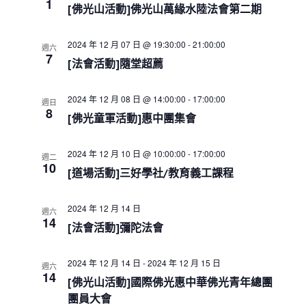
e
1
s
i
h
[佛光山活動]佛光山萬緣水陸法會第二期
c
S
e
w
e
t
2024 年 12 月 07 日 @ 19:30:00
-
21:00:00
s
週六
a
d
7
N
[法會活動]隨堂超薦
r
a
a
c
t
v
h
i
e
2024 年 12 月 08 日 @ 14:00:00
-
17:00:00
週日
a
g
8
.
[佛光童軍活動]惠中團集會
a
n
t
d
i
V
2024 年 12 月 10 日 @ 10:00:00
-
17:00:00
週二
o
10
i
[道場活動]三好學社/教育義工課程
n
e
w
2024 年 12 月 14 日
週六
s
14
[法會活動]彌陀法會
N
a
v
2024 年 12 月 14 日
-
2024 年 12 月 15 日
週六
i
14
[佛光山活動]國際佛光惠中華佛光青年總團
g
團員大會