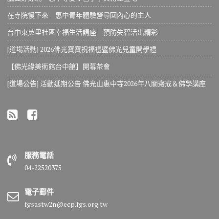
在寺院慢下來 惠中青年體驗營尋回內心的主人
台中東英里社區幸福生活講座 預防失智活出精彩
[道場活動] 2026佛光寶寶祝福禮暨佛光兒童開學禮
【佛光緣美術館台中館】開幕茶會
[道場公告] 活動延期公告 佛光山惠中寺2026年八關齋戒＆佛學講座
服務電話
04-22520375
電子郵件
fgsastw2n@ecp.fgs.org.tw