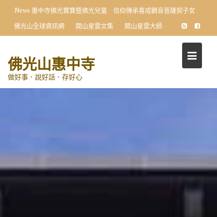
Skip
News
惠中寺佛光寶寶暨佛光兒童 信仰傳承喜成觀音菩薩契子女
to
佛光山全球資訊網
開山星雲文集
開山星雲大師
content
佛光山惠中寺
做好事．說好話．存好心