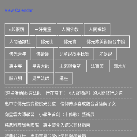
View Calendar
e起復蔬
三好兒童
人間佛教
人間福報
人間通訊社
佛光山
佛光會
佛光緣美術館台中館
佛光青年
佛誕節
兒童說故事比賽
如是說
惠中寺
星雲大師
未來與希望
法寶節
滴水坊
臘八粥
覺居法師
講座
[道場活動]妙宥法師－行在當下：《大寶積經》的人間修行之道
惠中寺佛光寶寶暨佛光兒童 信仰傳承喜成觀音菩薩契子女
向星雲大師學習 小學生首創〈十修歌〉藝術展
慈悲料理飄香國際 惠中蔬食入選米其林指南
戲曲好好玩 惠中寺夏令營小學員粉墨登場