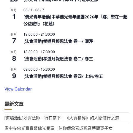
08 / 1
-
08 / 7
8 月
1
[佛光青年活動]中華佛光青年總團2026年「鄉」聚在一起
公益旅行（花蓮）
19:00:00
-
21:30:00
8 月
7
[法會活動]孝道月報恩法會 卷一/ 灑淨
13:30:00
-
17:30:00
8 月
8
[法會活動]孝道月報恩法會 卷二/ 卷三
09:00:00
-
15:30:00
8 月
9
[法會活動]孝道月報恩法會 卷四/ 上供/卷五
View Calendar
最新文章
[道場活動]妙宥法師－行在當下：《大寶積經》的人間修行之道
惠中寺佛光寶寶暨佛光兒童 信仰傳承喜成觀音菩薩契子女