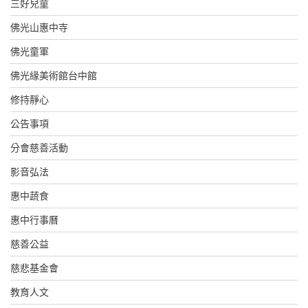
三好兒童
佛光山惠中寺
佛光童軍
佛光緣美術館台中館
修持靜心
公告事項
分會慈善活動
影音弘法
惠中蔬食
惠中行事曆
慈善公益
慈悲基金會
教育人文