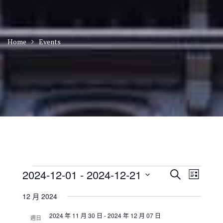
Home
Events
Events
E
E
2024-12-01
 - 
2024-12-21
S
L
v
v
e
S
i
e
e
a
12 月 2024
n
e
s
n
r
t
t
l
t
2024 年 11 月 30 日
-
2024 年 12 月 07 日
c
V
週日