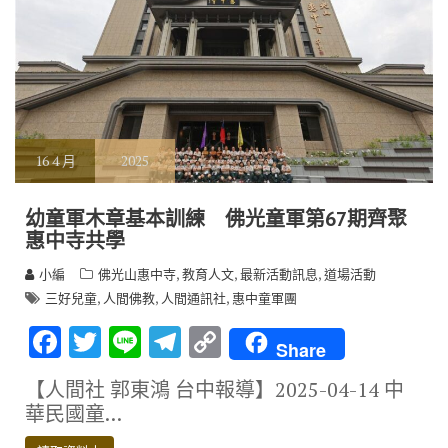
16
4 月
2025
幼童軍木章基本訓練 佛光童軍第67期齊聚
惠中寺共學
,
,
,
小編
佛光山惠中寺
教育人文
最新活動訊息
道場活動
,
,
,
三好兒童
人間佛教
人間通訊社
惠中童軍團
F
T
Li
T
C
Share
ac
w
n
el
o
【人間社 郭東鴻 台中報導】2025-04-14 中
e
it
e
e
p
華民國童…
b
te
gr
y