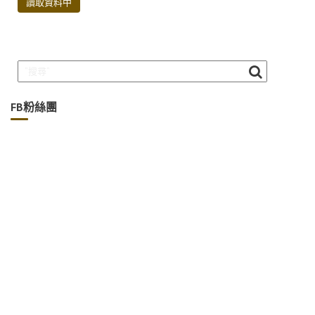
讀取資料中
o
r
a
Li
o
m
n
k
k
FB粉絲團