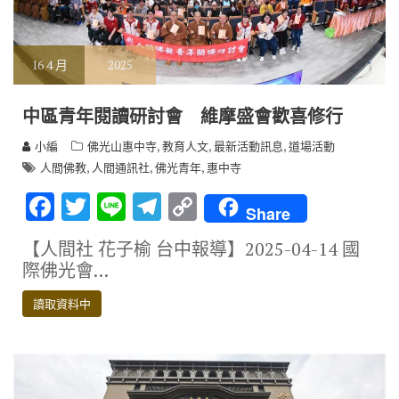
16
4 月
2025
中區青年閱讀研討會 維摩盛會歡喜修行
,
,
,
小編
佛光山惠中寺
教育人文
最新活動訊息
道場活動
,
,
,
人間佛教
人間通訊社
佛光青年
惠中寺
F
T
Li
T
C
Share
ac
w
n
el
o
【人間社 花子榆 台中報導】2025-04-14 國
e
it
e
e
p
際佛光會…
b
te
gr
y
讀取資料中
o
r
a
Li
o
m
n
k
k