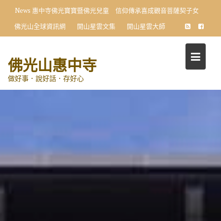
Skip
News
惠中寺佛光寶寶暨佛光兒童 信仰傳承喜成觀音菩薩契子女
to
佛光山全球資訊網
開山星雲文集
開山星雲大師
content
佛光山惠中寺
做好事．說好話．存好心