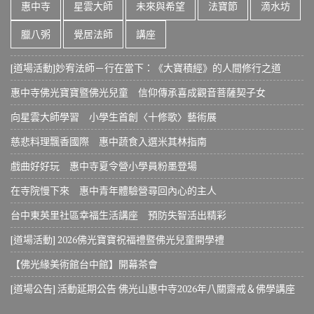
惠中寺
星雲大師
未來與希望
法寶節
滴水坊
臘八粥
覺居法師
講座
[道場活動]妙宥法師－行在當下：《大寶積經》的人間修行之道
惠中寺佛光寶寶暨佛光兒童 信仰傳承喜成觀音菩薩契子女
向星雲大師學習 小學生首創〈十修歌〉藝術展
慈悲料理飄香國際 惠中蔬食入選米其林指南
戲曲好好玩 惠中寺夏令營小學員粉墨登場
在寺院慢下來 惠中青年體驗營尋回內心的主人
台中東英里社區幸福生活講座 預防失智活出精彩
[道場活動] 2026佛光寶寶祝福禮暨佛光兒童開學禮
【佛光緣美術館台中館】開幕茶會
[道場公告] 活動延期公告 佛光山惠中寺2026年八關齋戒＆佛學講座