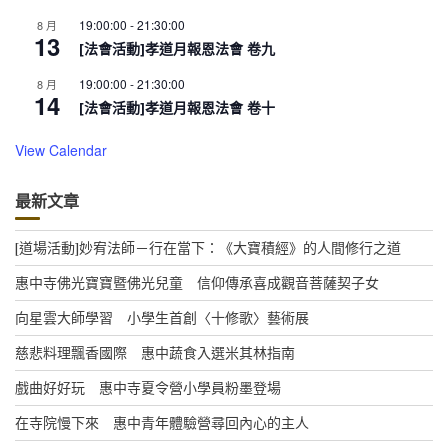
19:00:00
-
21:30:00
8 月
13
[法會活動]孝道月報恩法會 卷九
19:00:00
-
21:30:00
8 月
14
[法會活動]孝道月報恩法會 卷十
View Calendar
最新文章
[道場活動]妙宥法師－行在當下：《大寶積經》的人間修行之道
惠中寺佛光寶寶暨佛光兒童 信仰傳承喜成觀音菩薩契子女
向星雲大師學習 小學生首創〈十修歌〉藝術展
慈悲料理飄香國際 惠中蔬食入選米其林指南
戲曲好好玩 惠中寺夏令營小學員粉墨登場
在寺院慢下來 惠中青年體驗營尋回內心的主人