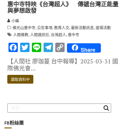
惠中寺特映《台灣超人》 傳遞台灣正能量
與夢想啟發
小編
,
,
,
,
佛光山惠中寺
公告事項
教育人文
最新活動訊息
道場活動
,
,
,
人間佛教
人間通訊社
台灣超人
惠中寺
F
T
Li
T
C
Share
ac
w
n
el
o
【人間社 廖珈蔓 台中報導】2025-03-31 國
e
it
e
e
p
際佛光會…
b
te
gr
y
讀取資料中
o
r
a
Li
o
m
n
k
k
FB粉絲團