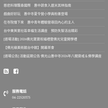
慈悲料理飄香國際 惠中蔬食入選米其林指南
戲曲好好玩 惠中寺夏令營小學員粉墨登場
在寺院慢下來 惠中青年體驗營尋回內心的主人
台中東英里社區幸福生活講座 預防失智活出精彩
[道場活動] 2026佛光寶寶祝福禮暨佛光兒童開學禮
【佛光緣美術館台中館】開幕茶會
[道場公告] 活動延期公告 佛光山惠中寺2026年八關齋戒＆佛學講座
服務電話
04-22520375