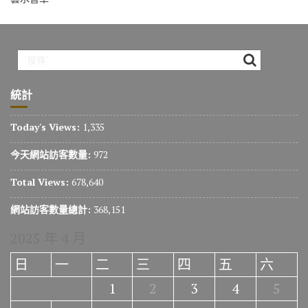
統計
Today's Views:
1,335
今天網站訪客數量:
972
Total Views:
678,640
網站訪客數量總計:
368,151
2025 年 4 月
日
一
二
三
四
五
六
1
2
3
4
5