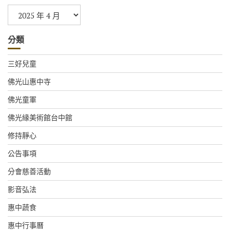
彙
整
分類
三好兒童
佛光山惠中寺
佛光童軍
佛光緣美術館台中館
修持靜心
公告事項
分會慈善活動
影音弘法
惠中蔬食
惠中行事曆