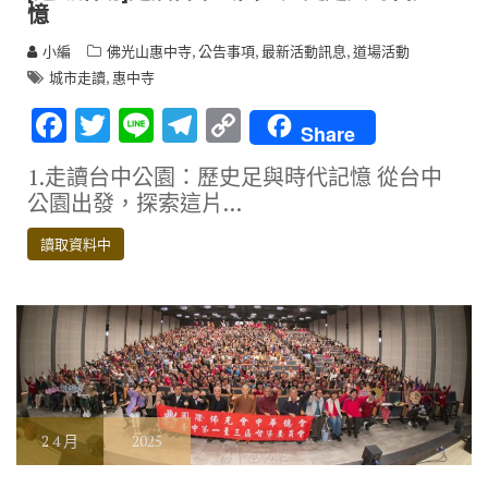
憶
,
,
,
小編
佛光山惠中寺
公告事項
最新活動訊息
道場活動
,
城市走讀
惠中寺
F
T
Li
T
C
Share
ac
w
n
el
o
1.走讀台中公園：歷史足與時代記憶 從台中
e
it
e
e
p
公園出發，探索這片…
b
te
gr
y
讀取資料中
o
r
a
Li
o
m
n
k
k
2
4 月
2025