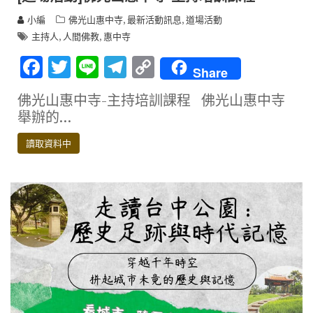
,
,
小編
佛光山惠中寺
最新活動訊息
道場活動
,
,
主持人
人間佛教
惠中寺
F
T
Li
T
C
Share
ac
w
n
el
o
佛光山惠中寺-主持培訓課程 佛光山惠中寺
e
it
e
e
p
舉辦的…
b
te
gr
y
讀取資料中
o
r
a
Li
o
m
n
k
k