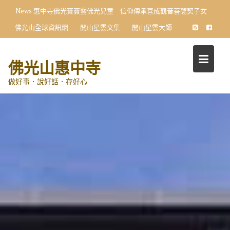
Skip
News
向星雲大師學習 小學生首創〈十修歌〉藝術展
to
佛光山全球資訊網
開山星雲文集
開山星雲大師
content
佛光山惠中寺
做好事．說好話．存好心