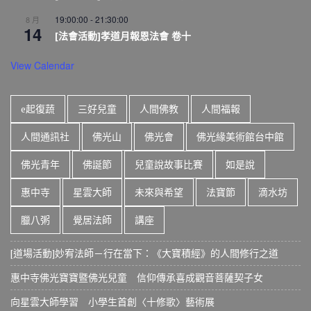
19:00:00
-
21:30:00
8 月
14
[法會活動]孝道月報恩法會 卷十
View Calendar
e起復蔬
三好兒童
人間佛教
人間福報
人間通訊社
佛光山
佛光會
佛光緣美術館台中館
佛光青年
佛誕節
兒童說故事比賽
如是說
惠中寺
星雲大師
未來與希望
法寶節
滴水坊
臘八粥
覺居法師
講座
[道場活動]妙宥法師－行在當下：《大寶積經》的人間修行之道
惠中寺佛光寶寶暨佛光兒童 信仰傳承喜成觀音菩薩契子女
向星雲大師學習 小學生首創〈十修歌〉藝術展