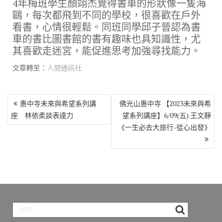
4年梅班學生顏翊杰覺得書車的形狀像一隻海
鷗，每次都飛到不同的學校，很喜歡在戶外
看書，心情很輕鬆。同班同學邱子晉認為書
車的書比圖書館的書有趣味也具知識性，尤
其喜歡走迷宮，能促進思考加強尋找能力。
文章轉至：
人間通訊社
文
惠中寺未來與希望系列講
佛光山惠中寺 【2023未來與希
章
座 林依柔談表達力
望系列講座】6/09(五) 王文靜
導
《一生必去大旅行-從心出發》
覽