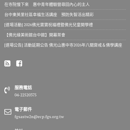
在寺院慢下來 惠中青年體驗營尋回內心的主人
台中東英里社區幸福生活講座 預防失智活出精彩
[道場活動] 2026佛光寶寶祝福禮暨佛光兒童開學禮
【佛光緣美術館台中館】開幕茶會
[道場公告] 活動延期公告 佛光山惠中寺2026年八關齋戒＆佛學講座
服務電話
04-22520375
電子郵件
fgsastw2n@ecp.fgs.org.tw