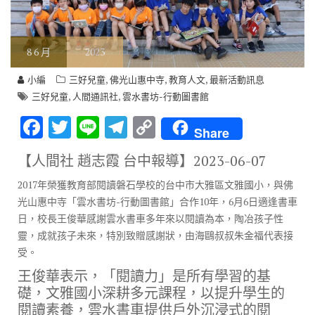
8
6 月
2023
,
,
,
小編
三好兒童
佛光山惠中寺
教育人文
最新活動訊息
,
,
三好兒童
人間通訊社
雲水書坊-行動圖書館
F
T
Li
T
C
Share
ac
w
n
el
o
【人間社 趙志霞 台中報導】
2023-06-07
e
it
e
e
p
2017年榮獲教育部閱讀磐石學校的台中市大雅區文雅國小，與佛
b
te
gr
y
光山惠中寺「雲水書坊-行動圖書館」合作10年，6月6日適逢書車
o
r
a
Li
日，校長王俊華感謝雲水書車多年來以閱讀為本，陶冶孩子性
o
m
n
靈，成就孩子未來，特別致贈感謝狀，由海鷗叔叔朱金福代表接
受。
k
k
王俊華表示，「閱讀力」是所有學習的基
礎，文雅國小深耕多元課程，以提升學生的
閱讀素養，雲水書車提供戶外沉浸式的閱