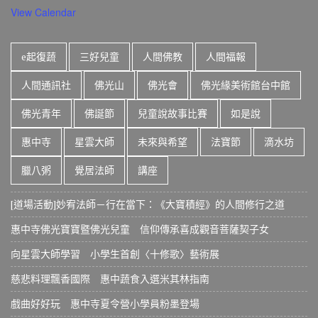
View Calendar
e起復蔬
三好兒童
人間佛教
人間福報
人間通訊社
佛光山
佛光會
佛光緣美術館台中館
佛光青年
佛誕節
兒童說故事比賽
如是說
惠中寺
星雲大師
未來與希望
法寶節
滴水坊
臘八粥
覺居法師
講座
[道場活動]妙宥法師－行在當下：《大寶積經》的人間修行之道
惠中寺佛光寶寶暨佛光兒童 信仰傳承喜成觀音菩薩契子女
向星雲大師學習 小學生首創〈十修歌〉藝術展
慈悲料理飄香國際 惠中蔬食入選米其林指南
戲曲好好玩 惠中寺夏令營小學員粉墨登場