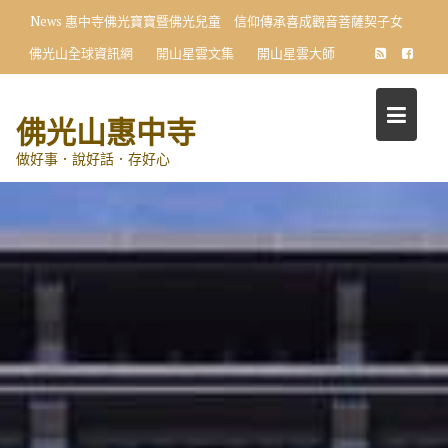
Skip
News
惠中寺佛光寶寶暨佛光兒童 信仰傳承喜成觀音菩薩契子女
to
佛光山全球資訊網
開山星雲文集
開山星雲大師
content
佛光山惠中寺
做好事．說好話．存好心