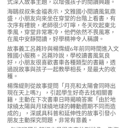
式深入故事主題，以增強孩子的閱讀興趣。
海鷗叔叔朱金福表示，文雅國小閱讀風氣鼎
盛，小朋友向來坐在穿堂的台階上看書，有
次序有禮貌，老師很少叮嚀，冬天吹起東北
季風，穿堂非常寒冷，他們依然不畏風寒，
在風中安靜閱讀，好學精神令人稱讚。
故事義工呂蕘玲與楊霈緹6年前同時間進入文
雅國小服務。呂蕘玲說，學校讀書風氣良
好，小朋友很喜歡書車各種類型的書籍，透
過說故事與孩子一起教學相長，是最大的收
穫。
楊霈緹則從故事提問「月亮和太陽會同時出
現在天上嗎?」，引起學生好奇去找相關書
籍，主動在下次書車日時揭曉答案「由於地
球繞太陽與月球繞地球的轉動週期不同而造
成的」，深感具科普和延伸性的故事引發小
朋友主動探究問題，非常有意義。