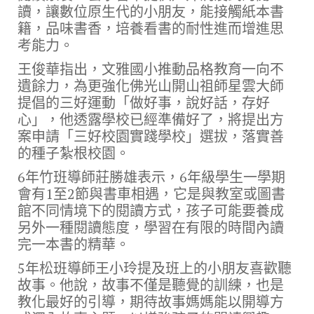
讀，讓數位原生代的小朋友，能接觸紙本書
籍，品味書香，培養看書的耐性進而增進思
考能力。
王俊華指出，文雅國小推動品格教育一向不
遺餘力，為更強化佛光山開山祖師星雲大師
提倡的三好運動「做好事，說好話，存好
心」，他透露學校已經準備好了，將提出方
案申請「三好校園實踐學校」選拔，落實善
的種子紮根校園。
6年竹班導師莊勝雄表示，6年級學生一學期
會有1至2節與書車相遇，它是與教室或圖書
館不同情境下的閱讀方式，孩子可能要養成
另外一種閱讀態度，學習在有限的時間內讀
完一本書的精華。
5年松班導師王小玲提及班上的小朋友喜歡聽
故事。他說，故事不僅是聽覺的訓練，也是
教化最好的引導，期待故事媽媽能以開導方