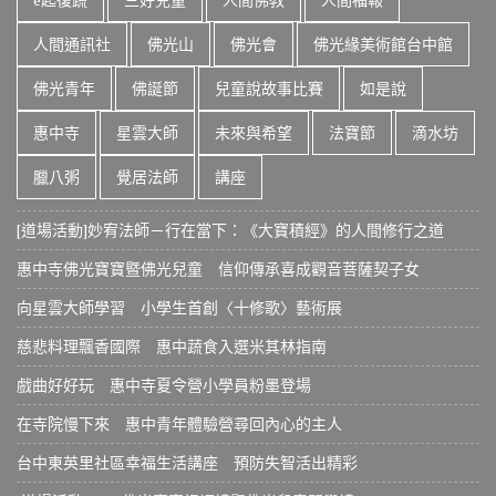
人間通訊社
佛光山
佛光會
佛光緣美術館台中館
佛光青年
佛誕節
兒童說故事比賽
如是說
惠中寺
星雲大師
未來與希望
法寶節
滴水坊
臘八粥
覺居法師
講座
[道場活動]妙宥法師－行在當下：《大寶積經》的人間修行之道
惠中寺佛光寶寶暨佛光兒童 信仰傳承喜成觀音菩薩契子女
向星雲大師學習 小學生首創〈十修歌〉藝術展
慈悲料理飄香國際 惠中蔬食入選米其林指南
戲曲好好玩 惠中寺夏令營小學員粉墨登場
在寺院慢下來 惠中青年體驗營尋回內心的主人
台中東英里社區幸福生活講座 預防失智活出精彩