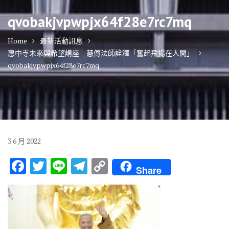
qvobakjvpwpjx64f28e7rc7mq
Home
最新活動訊息
惠中寺未來與希望講座 慧傳法師詮釋「奮起飛揚在人間」
qvobakjvpwpjx64f28e7rc7mq
3
6 月
2022
F
T
Li
T
C
Share
ac
w
n
el
o
e
it
e
e
p
b
te
gr
y