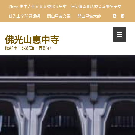
Skip
News
惠中寺佛光寶寶暨佛光兒童 信仰傳承喜成觀音菩薩契子女
to
佛光山全球資訊網
開山星雲文集
開山星雲大師
content
佛光山惠中寺
做好事．說好話．存好心