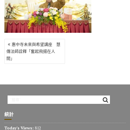
o
r
a
Li
o
m
n
k
k
文
惠中寺未來與希望講座 慧
章
傳法師詮釋「奮起飛揚在人
導
間」
覽
統計
Today's Views:
812