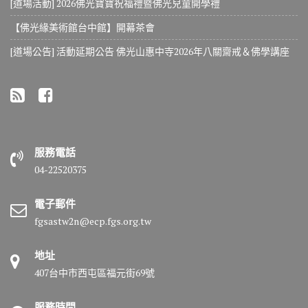
[道場活動] 2026佛光寶寶祝福禮暨佛光兒童開學禮
【佛光緣美術館台中館】開幕茶會
[道場公告] 活動延期公告 佛光山惠中寺2026年八關齋戒＆佛學講座
服務電話
04-22520375
電子郵件
fgsastw2n@ecp.fgs.org.tw
地址
407台中市西屯區福元街69號
服務時間