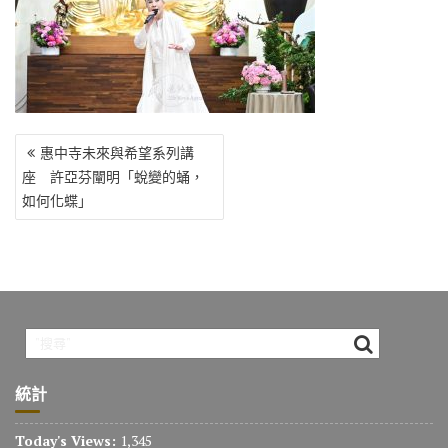
o
r
a
Li
o
m
n
k
k
文
惠中寺未來與希望系列講
章
座 許亞芬闡明「蛻變的蛹，
導
如何化蝶」
覽
統計
Today's Views:
1,345