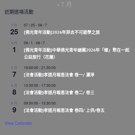
« 7 月
近期道場活動
07 / 25
-
08 / 7
7 月
25
[佛光青年活動]2026年菲去不可遊學之旅
08 / 1
-
08 / 7
8 月
1
[佛光青年活動]中華佛光青年總團2026年「鄉」聚在一起
公益旅行（花蓮）
19:00:00
-
21:30:00
8 月
7
[法會活動]孝道月報恩法會 卷一/ 灑淨
13:30:00
-
17:30:00
8 月
8
[法會活動]孝道月報恩法會 卷二/ 卷三
09:00:00
-
15:30:00
8 月
9
[法會活動]孝道月報恩法會 卷四/ 上供/卷五
View Calendar