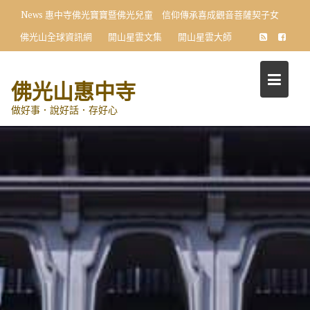
Skip
News
惠中寺佛光寶寶暨佛光兒童 信仰傳承喜成觀音菩薩契子女
to
佛光山全球資訊網
開山星雲文集
開山星雲大師
content
佛光山惠中寺
做好事．說好話．存好心