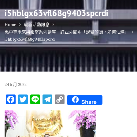
i5hblgx63vfl68g9403spcrdi
Home
最新活動訊息
惠中寺未來與希望系列講座 許亞芬闡明「蛻變的蛹，如何化蝶」
i5hblgx63vfl68g9403spcrdi
24
6 月
2022
F
T
Li
T
C
Share
ac
w
n
el
o
e
it
e
e
p
b
te
gr
y