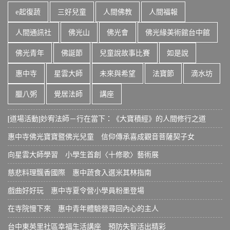
e起復蔬
三好兒童
人間佛教
人間福報
人間通訊社
佛光山
佛光會
佛光緣美術館台中館
佛光青年
佛誕節
兒童說故事比賽
如是說
惠中寺
星雲大師
未來與希望
法寶節
滴水坊
臘八粥
覺居法師
講座
[道場活動]妙宥法師－行在當下：《大寶積經》的人間修行之道
惠中寺佛光寶寶暨佛光兒童 信仰傳承喜成觀音菩薩契子女
向星雲大師學習 小學生首創〈十修歌〉藝術展
慈悲料理飄香國際 惠中蔬食入選米其林指南
戲曲好好玩 惠中寺夏令營小學員粉墨登場
在寺院慢下來 惠中青年體驗營尋回內心的主人
台中東英里社區幸福生活講座 預防失智活出精彩