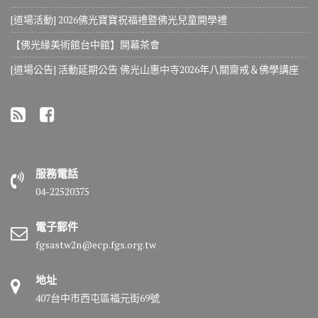
[道場活動] 2026佛光寶寶祝福禮暨佛光兒童開學禮
【佛光緣美術館台中館】開幕茶會
[道場公告] 活動延期公告 佛光山惠中寺2026年八關齋戒＆佛學講座
服務電話
04-22520375
電子郵件
fgsastw2n@ecp.fgs.org.tw
地址
407台中市西屯區福元街69號