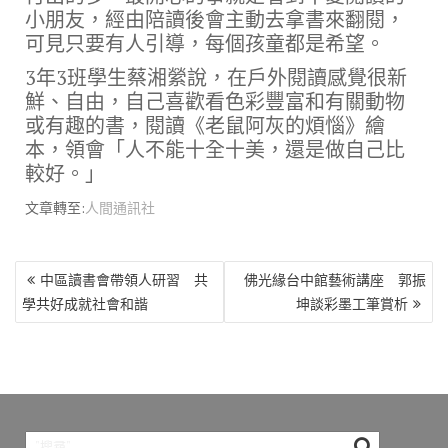
小朋友，經由陪讀後會主動去拿書來翻閱，
可見只要有人引導，每個孩童都是希望。
3年3班學生蔡湘縈說，在戶外閱讀感覺很新
鮮、自由，自己喜歡看色彩豐富和有關動物
或有趣的書，閱讀《老鼠阿灰的煩惱》繪
本，領會「人不能十全十美，還是做自己比
較好。」
文章轉至:
人間通訊社
文
中區讀書會帶領人研習 共
佛光緣台中館藝術講座 郭振
章
學共好成就社會和諧
坤談彩墨工筆賞析
導
覽