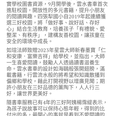
實學校圖書資源，9月開學後，雲水書車首次
進駐校園，開放性的多元書籍，提升小朋友
的閱讀興趣。四張犁國小自2019年起連續獲
選三好校園，將「做好事、說好話、存好
心」結合生活教育，培養孩子「有禮貌、愛
整潔、有秩序」，建構友善校園，讓孩童在
安全的環境中成長。
如瑄法師致贈2023年星雲大師新春墨寶「仁
和安康．富樂吉祥」給學校，並指出，大師
一生喜愛閱讀，鼓勵人人透過讀書滋養生
命。雲水書車的設計如海鷗般張開翅膀，滿
載書籍，行雲流水般的將希望和知識散播到
偏鄉和學校，藉此打開視野以增廣見聞；期
許小朋友在三好品德的薰陶下，人人行三
好，讓世界更美好。
隨書車服務已有4年的三好阿姨楊霈緹表示，
為孩子說故事可以保持心態年輕，得到的比
付出的多，最開心的事就是看到不愛閱讀的