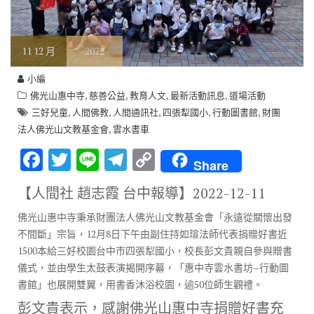
11
12 月
2022
小編
,
,
,
,
佛光山惠中寺
慈善公益
教育人文
最新活動訊息
道場活動
,
,
,
,
,
三好兒童
人間佛教
人間通訊社
四張犁國小
行動圖書館
財團
,
法人佛光山文教基金會
雲水書車
F
T
Li
T
C
Share
ac
w
n
el
o
【人間社 趙志霞 台中報導】
2022-12-11
e
it
e
e
p
佛光山惠中寺秉承財團法人佛光山文教基金會「永遠從關懷出發
b
te
gr
y
不間斷」宗旨，12月8日下午由副住持如瑄法師代表捐贈好書近
o
r
a
Li
1500本給三好校園台中市四張犁國小，校長彭文貴親自參與贈書
o
m
n
儀式，並由學生太鼓表演揭開序幕，「惠中寺雲水書坊–行動圖
書館」也展開雙翼，用書香沐浴校園，逾50位師生觀禮。
k
k
彭文貴表示，感謝佛光山惠中寺捐贈好書充