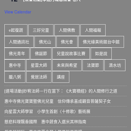
View Calendar
e起復蔬
三好兒童
人間佛教
人間福報
人間通訊社
佛光山
佛光會
佛光緣美術館台中館
佛光青年
佛誕節
兒童說故事比賽
如是說
惠中寺
星雲大師
未來與希望
法寶節
滴水坊
臘八粥
覺居法師
講座
[道場活動]妙宥法師－行在當下：《大寶積經》的人間修行之道
惠中寺佛光寶寶暨佛光兒童 信仰傳承喜成觀音菩薩契子女
向星雲大師學習 小學生首創〈十修歌〉藝術展
慈悲料理飄香國際 惠中蔬食入選米其林指南