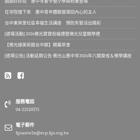
戲曲好好玩 惠中寺夏令營小學員粉墨登場
在寺院慢下來 惠中青年體驗營尋回內心的主人
台中東英里社區幸福生活講座 預防失智活出精彩
[道場活動] 2026佛光寶寶祝福禮暨佛光兒童開學禮
【佛光緣美術館台中館】開幕茶會
[道場公告] 活動延期公告 佛光山惠中寺2026年八關齋戒＆佛學講座
服務電話
04-22520375
電子郵件
fgsastw2n@ecp.fgs.org.tw