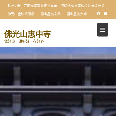
Skip
News
惠中寺佛光寶寶暨佛光兒童 信仰傳承喜成觀音菩薩契子女
to
佛光山全球資訊網
開山星雲文集
開山星雲大師
content
佛光山惠中寺
做好事．說好話．存好心