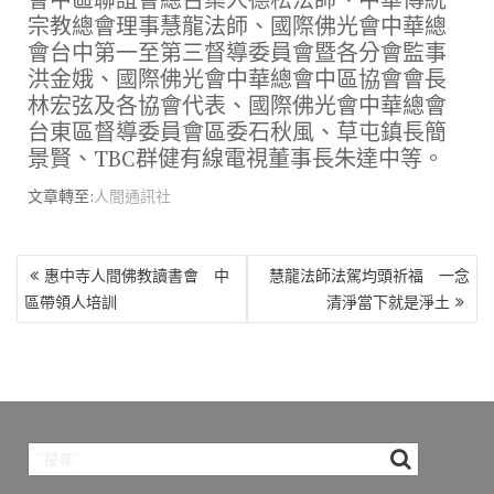
宗教總會理事慧龍法師、國際佛光會中華總
會台中第一至第三督導委員會暨各分會監事
洪金娥、國際佛光會中華總會中區協會會長
林宏弦及各協會代表、國際佛光會中華總會
台東區督導委員會區委石秋風、草屯鎮長簡
景賢、TBC群健有線電視董事長朱達中等。
文章轉至:
人間通訊社
文
惠中寺人間佛教讀書會 中
慧龍法師法駕均頭祈福 一念
章
區帶領人培訓
清淨當下就是淨土
導
覽