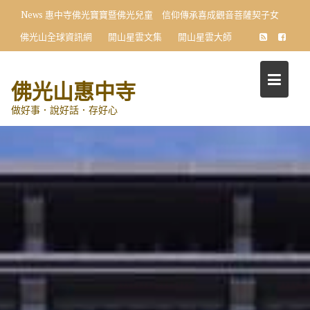
Skip
News
惠中寺佛光寶寶暨佛光兒童 信仰傳承喜成觀音菩薩契子女
to
佛光山全球資訊網
開山星雲文集
開山星雲大師
content
佛光山惠中寺
做好事．說好話．存好心