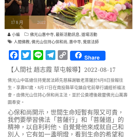
17
8 月
2022
,
,
小編
佛光山惠中寺
最新活動訊息
道場活動
,
,
,
人間佛教
佛光山住持心保和尚
惠中寺
覺居法師
F
T
Li
T
C
Share
ac
w
n
el
o
【人間社 趙志霞 草屯報導】
2022-08-17
e
it
e
e
p
佛光山中區總住持覺居法師先慈蘇謝敏老菩薩於8月8日捨報往
b
te
gr
y
生，享壽87歲，8月17日在南投縣草屯鎮自宅前舉行誦經祈福法
o
r
a
Li
會，由佛光山住持心保和尚主法，並於公奠禮後啟靈佛光山萬壽
o
m
n
園奉安。
k
k
心保和尚開示，世間生命短暫有限又可貴，
我們要學習佛法「菩薩行」和「菩薩道」的
精神，以自利利他、自覺覺他來成就自己和
別人，它有如一盞明燈，看到生命的希望和