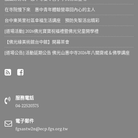
在寺院慢下來 惠中青年體驗營尋回內心的主人
台中東英里社區幸福生活講座 預防失智活出精彩
[道場活動] 2026佛光寶寶祝福禮暨佛光兒童開學禮
【佛光緣美術館台中館】開幕茶會
[道場公告] 活動延期公告 佛光山惠中寺2026年八關齋戒＆佛學講座
服務電話
04-22520375
電子郵件
fgsastw2n@ecp.fgs.org.tw