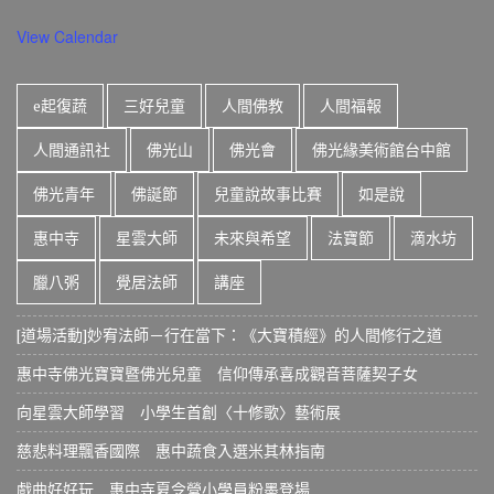
View Calendar
e起復蔬
三好兒童
人間佛教
人間福報
人間通訊社
佛光山
佛光會
佛光緣美術館台中館
佛光青年
佛誕節
兒童說故事比賽
如是說
惠中寺
星雲大師
未來與希望
法寶節
滴水坊
臘八粥
覺居法師
講座
[道場活動]妙宥法師－行在當下：《大寶積經》的人間修行之道
惠中寺佛光寶寶暨佛光兒童 信仰傳承喜成觀音菩薩契子女
向星雲大師學習 小學生首創〈十修歌〉藝術展
慈悲料理飄香國際 惠中蔬食入選米其林指南
戲曲好好玩 惠中寺夏令營小學員粉墨登場