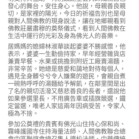
發心的舞台，安住身心。他說，母親善良親
切，是家裡的陽光，今日的祈福告別也是母
親對人間佛教的現身說法，讓在地鄉親看到
佛教莊嚴肅穆的奠祭儀式，看到人間佛教在
生活中運行的光彩及身為佛光人的喜樂。
居媽媽的媳婦林淑華談起婆婆不勝感懷，他
表示，婆婆一生勤儉持家，早年經營雜貨店
兼賣早餐、水果或挑擔到附近工廠賣湯麵，
非常辛苦。她總是慈愛和藹地對待每個人，
遇見全身髒兮兮令人嫌棄的遊民，會親自煮
一碗熱呼呼的湯麵給予解飢，在鄰里間是出
了名的親切活潑又慈悲善良的長者，還說他
如果參選里長，不用廣告車或插旗競選，鐵
定當選，唯老人家這兩年因病受苦，令家人
極為不捨。
參加公奠禮的貴賓有佛光山住持心保和尚、
霧峰護國寺住持海量法師、人間佛教聯合總
會中區聯誼會總召集人德松法師、中華傳統