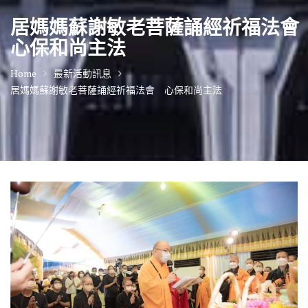
居媽媽蘇謝敏老菩薩誦經祈福法
心保和尚主法
Home
最新活動訊息
居媽媽蘇謝敏老菩薩誦經祈福法會 心保和尚主法