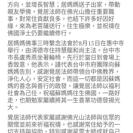
方向，並增長智慧；居媽媽送子出家，帶動
親友學佛，覺居法師在佛光山擔任重要職
事，對常住貢獻良多，也結下許多好因好
緣，來為老菩薩送行，往生極樂，並祝禱在
佛國淨土仍要繼續修行。
居媽媽佛事三時繫念法會於8月15日在惠中寺
舉行，由清德寺住持慧龍和尚主法。台中市
市長盧秀燕坐著輪椅，先行於當日到會場上
香致意，他表示，謹代表台中市府團隊向蘇
媽媽告別，感謝覺居法師帶領台中佛教界，
淨化人心，安定社會，而這一切都是因蘇媽
媽的善念與善行的啟發，讓覺居法師以褔利
社會為己任，祝褔蘇媽媽往生佛國，一路好
走，也期勉家屬續將其一生善業功德發揚光
大。
覺居法師代表家屬感謝佛光山法師與信眾的
關懷並前來祈福祝禱，也感謝常住給予的一
切支持與協助，特別感謝星雲大師成就自己