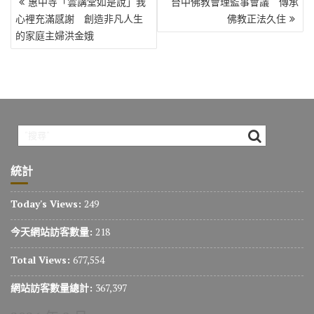
惠中寺「雲講堂如是說」我
台中佛教會理監事會議 傳承
章
心裡充滿感謝 創造非凡人生
佛教正法久住
導
的家庭主婦洪金娥
覽
統計
Today's Views:
249
今天網站訪客數量:
218
Total Views:
677,554
網站訪客數量總計:
367,397