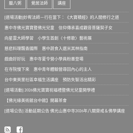
臘八粥
覺居法師
講座
[道場活動]妙宥法師－行在當下：《大寶積經》的人間修行之道
惠中寺佛光寶寶暨佛光兒童 信仰傳承喜成觀音菩薩契子女
向星雲大師學習 小學生首創〈十修歌〉藝術展
慈悲料理飄香國際 惠中蔬食入選米其林指南
戲曲好好玩 惠中寺夏令營小學員粉墨登場
在寺院慢下來 惠中青年體驗營尋回內心的主人
台中東英里社區幸福生活講座 預防失智活出精彩
[道場活動] 2026佛光寶寶祝福禮暨佛光兒童開學禮
【佛光緣美術館台中館】開幕茶會
[道場公告] 活動延期公告 佛光山惠中寺2026年八關齋戒＆佛學講座