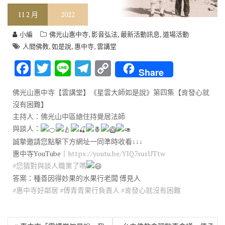
11
2 月
2022
,
,
,
小編
佛光山惠中寺
影音弘法
最新活動訊息
道場活動
,
,
,
人間佛教
如是說
惠中寺
雲講堂
F
T
Li
T
C
Share
ac
w
n
el
o
佛光山惠中寺【雲講堂】《星雲大師如是說》第四集【肯發心就
e
it
e
e
p
沒有困難】
b
te
gr
y
主持人：佛光山中區總住持覺居法師
o
r
a
Li
與談人：
誠摯邀請您點擊下方網址一同準時收看↓↓↓
o
m
n
惠中寺YouTube｜
https://youtu.be/YIQ7susUTtw
k
k
#您猜對與談人職業了嗎
答案：種善因得妙果的水果行老闆 傅見人
#惠中寺好鄰居
#傅青青果行負責人
#肯發心就沒有困難
文