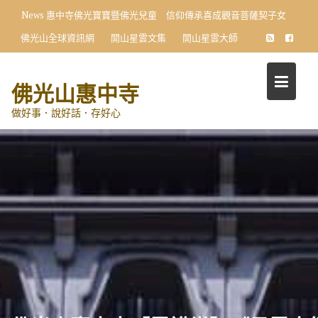
Skip
News
惠中寺佛光寶寶暨佛光兒童 信仰傳承喜成觀音菩薩契子女
to
佛光山全球資訊網
開山星雲文集
開山星雲大師
content
佛光山惠中寺
做好事．說好話．存好心