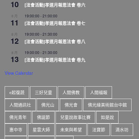
10
[法會活動]孝道月報恩法會 卷六
19:00:00
-
21:00:00
8 月
11
[法會活動]孝道月報恩法會 卷七
19:00:00
-
21:30:00
8 月
12
[法會活動]孝道月報恩法會 卷八
19:00:00
-
21:30:00
8 月
13
[法會活動]孝道月報恩法會 卷九
View Calendar
e起復蔬
三好兒童
人間佛教
人間福報
人間通訊社
佛光山
佛光會
佛光緣美術館台中館
佛光青年
佛誕節
兒童說故事比賽
如是說
惠中寺
星雲大師
未來與希望
法寶節
滴水坊