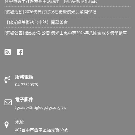
台中東英里社區幸福生活講座 預防失智活出精彩
[道場活動] 2026佛光寶寶祝福禮暨佛光兒童開學禮
【佛光緣美術館台中館】開幕茶會
[道場公告] 活動延期公告 佛光山惠中寺2026年八關齋戒＆佛學講座
服務電話
04-22520375
電子郵件
fgsastw2n@ecp.fgs.org.tw
地址
407台中市西屯區福元街69號