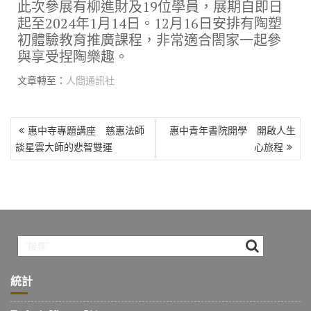
此次參展有柳進財及19位學員，展期自即日
起至2024年1月14日。12月16日安排有陶塑
初體驗教育推廣課程，非常適合閤家一起參
與享受捏陶樂趣。
文章轉至：
人間通訊社
文
惠中寺專題講座 慈惠法師
惠中青年書院開學 開啟人生
章
談星雲大師的悲智雙運
心旅程
導
覽
統計