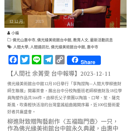
12
12 月
2023
小編
,
,
,
佛光山惠中寺
佛光緣美術館台中館
教育人文
最新活動訊息
,
,
,
人間大學
人間通訊社
佛光緣美術館台中館
惠中寺
F
T
Li
T
C
Share
ac
w
n
el
o
【人間社 余菁雯 台中報導】
2023-12-11
e
it
e
e
p
佛光緣美術館台中館12月10日舉行「享陶捏陶—人間大學柳進財
b
te
gr
y
師生聯展」開幕茶會，展出台中分校陶藝班老師柳進財及18位學
o
r
a
Li
員陶塑作品共166件。由柳氏父子樂團以陶笛、口琴、笙、薩克
o
m
n
斯風，吹奏輕快活潑的台灣童謠組曲揭開序幕，近100位藝術愛
好者共襄盛會。
k
k
柳進財致贈陶藝創作〈五福臨門壺〉一只，
作為佛光緣美術館台中館永久典藏，由惠中