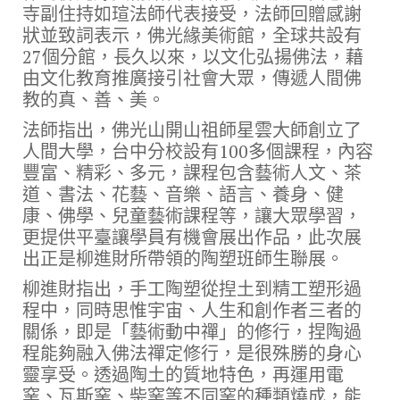
寺副住持如瑄法師代表接受，法師回贈感謝
狀並致詞表示，佛光緣美術館，全球共設有
27個分館，長久以來，以文化弘揚佛法，藉
由文化教育推廣接引社會大眾，傳遞人間佛
教的真、善、美。
法師指出，佛光山開山祖師星雲大師創立了
人間大學，台中分校設有100多個課程，內容
豐富、精彩、多元，課程包含藝術人文、茶
道、書法、花藝、音樂、語言、養身、健
康、佛學、兒童藝術課程等，讓大眾學習，
更提供平臺讓學員有機會展出作品，此次展
出正是柳進財所帶領的陶塑班師生聯展。
柳進財指出，手工陶塑從揑土到精工塑形過
程中，同時思惟宇宙、人生和創作者三者的
關係，即是「藝術動中禪」的修行，捏陶過
程能夠融入佛法禪定修行，是很殊勝的身心
靈享受。透過陶土的質地特色，再運用電
窯、瓦斯窯、柴窯等不同窯的種類燒成，能