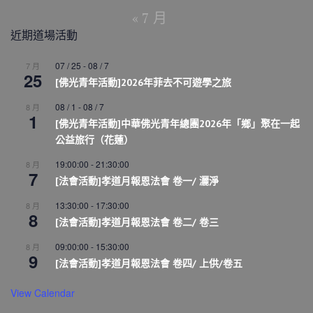
« 7 月
近期道場活動
07 / 25
-
08 / 7
7 月
25
[佛光青年活動]2026年菲去不可遊學之旅
08 / 1
-
08 / 7
8 月
1
[佛光青年活動]中華佛光青年總團2026年「鄉」聚在一起
公益旅行（花蓮）
19:00:00
-
21:30:00
8 月
7
[法會活動]孝道月報恩法會 卷一/ 灑淨
13:30:00
-
17:30:00
8 月
8
[法會活動]孝道月報恩法會 卷二/ 卷三
09:00:00
-
15:30:00
8 月
9
[法會活動]孝道月報恩法會 卷四/ 上供/卷五
View Calendar