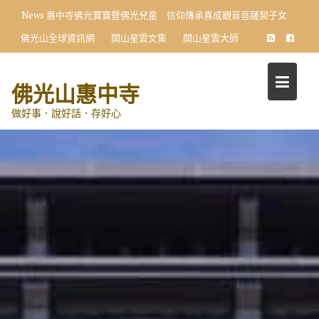
Skip
News
惠中寺佛光寶寶暨佛光兒童 信仰傳承喜成觀音菩薩契子女
to
佛光山全球資訊網
開山星雲文集
開山星雲大師
content
佛光山惠中寺
做好事．說好話．存好心