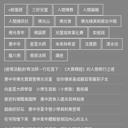
e起復蔬
三好兒童
人間佛教
人間福報
人間通訊社
佛光山
佛光會
佛光緣美術館台中館
佛光青年
佛誕節
兒童說故事比賽
如是說
惠中寺
星雲大師
未來與希望
法寶節
滴水坊
臘八粥
覺居法師
講座
[道場活動]妙宥法師－行在當下：《大寶積經》的人間修行之道
惠中寺佛光寶寶暨佛光兒童 信仰傳承喜成觀音菩薩契子女
向星雲大師學習 小學生首創〈十修歌〉藝術展
慈悲料理飄香國際 惠中蔬食入選米其林指南
戲曲好好玩 惠中寺夏令營小學員粉墨登場
在寺院慢下來 惠中青年體驗營尋回內心的主人