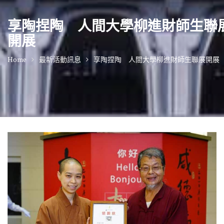
享陶捏陶 人間大學柳進財師生聯
開展
Home
最新活動訊息
享陶捏陶 人間大學柳進財師生聯展開展