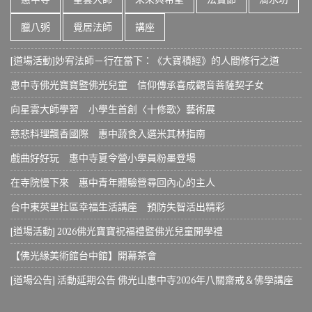
臘八粥
覺居法師
講座
[道場活動]妙宥法師－行在當下：《大寶積經》的人間修行之道
惠中寺佛光寶寶暨佛光兒童 信仰傳承喜成觀音菩薩契子女
向星雲大師學習 小學生首創〈十修歌〉藝術展
慈悲料理飄香國際 惠中蔬食入選米其林指南
戲曲好好玩 惠中寺夏令營小學員粉墨登場
在寺院慢下來 惠中青年體驗營尋回內心的主人
台中東英里社區幸福生活講座 預防失智活出精彩
[道場活動] 2026佛光寶寶祝福禮暨佛光兒童開學禮
【佛光緣美術館台中館】開幕茶會
[道場公告] 活動延期公告 佛光山惠中寺2026年八關齋戒＆佛學講座