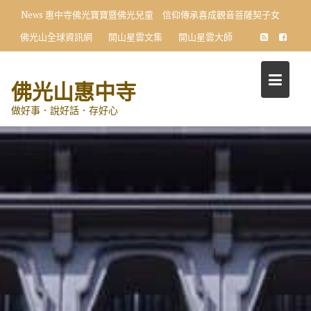
Skip
News
惠中寺佛光寶寶暨佛光兒童 信仰傳承喜成觀音菩薩契子女
to
佛光山全球資訊網
開山星雲文集
開山星雲大師
content
佛光山惠中寺
做好事．說好話．存好心