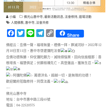
10
11 月
2022
,
,
,
小編
佛光山惠中寺
最新活動訊息
法會修持
道場活動
,
,
人間佛教
惠中寺
法會共修
F
T
Li
T
C
Share
ac
w
n
el
o
佛經云：念佛一聲，福增無量，禮佛一拜，罪滅河砂。2022年12
e
it
e
e
p
月10日至11日，惠中寺啓建彌陀法會
b
te
gr
y
念佛功德殊勝，仰仗彌陀願力，滅除煩惱業，回向信施檀那：善
o
r
a
Li
根增長、福慧俱足；伏願祖禰先亡，高登蓮品，獲無生忍。
o
m
n
阿彌陀佛
萬德洪名，超越一切，是無限的功德！
k
k
歡迎闔府蒞臨修持，同霑法義。
—-
佛光山惠中寺
地址：台中市惠中路三段65號
電話：04-22520375