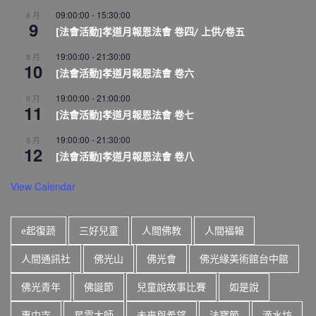
09:00:00
-
15:30:00
8 月
9
[法會活動]孝道月報恩法會 卷四/ 上供/卷五
19:00:00
-
21:30:00
8 月
10
[法會活動]孝道月報恩法會 卷六
19:00:00
-
21:00:00
8 月
11
[法會活動]孝道月報恩法會 卷七
19:00:00
-
21:30:00
8 月
12
[法會活動]孝道月報恩法會 卷八
View Calendar
e起復蔬
三好兒童
人間佛教
人間福報
人間通訊社
佛光山
佛光會
佛光緣美術館台中館
佛光青年
佛誕節
兒童說故事比賽
如是說
惠中寺
星雲大師
未來與希望
法寶節
滴水坊