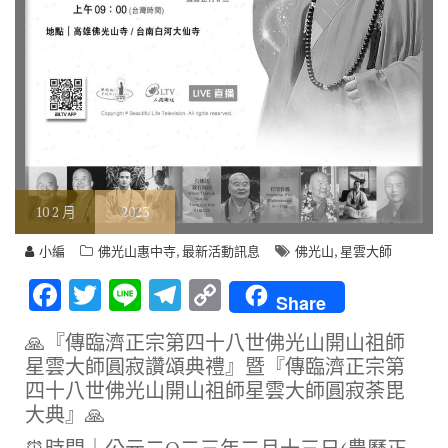
10
2 月
2023
,
,
小編
佛光山惠中寺
最新活動訊息
佛光山
星雲大師
F
T
Li
T
C
Share
ac
w
n
el
o
🙏『傳臨濟正宗第四十八世佛光山開山祖師
e
it
e
e
p
星雲大師圓寂讚頌典禮』暨『傳臨濟正宗第
b
te
gr
y
四十八世佛光山開山祖師星雲大師圓寂荼毘
大典』🙏
o
r
a
Li