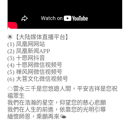
🌟【大陆媒体直播平台】
(1) 凤凰网网站
(2) 凤凰新闻APP
(3) 十愿网抖音
(4) 十愿网微信视频号
(5) 禅风网微信视频号
(6) 大菩文化微信视频号
☁雲水三千是您悠遊人間，平安吉祥是您祝
福眾生
我們在浩瀚的星空，仰望您的慈心悲願
我們在人生的前進，依靠您的光明引導
緬懷師恩，乘願再來🌤