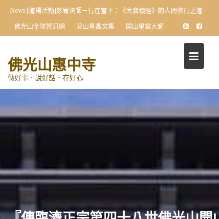
Skip
News
[道場活動]妙宥法師－行在當下：《大寶積經》的人間修行之道
to
佛光山全球資訊網
開山星雲文集
開山星雲大師
content
佛光山惠中寺
做好事．說好話．存好心
『傳臨濟正宗第四十八世佛光山開