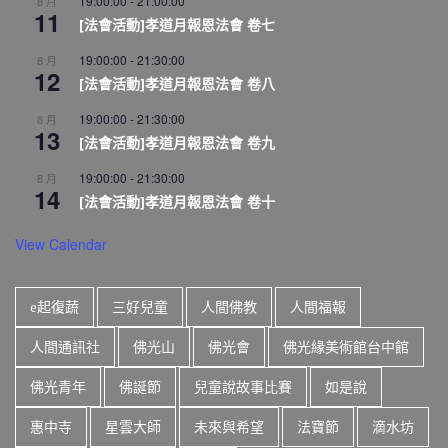
19:00:00
-
21:00:00
8 月
11
[法會活動]孝道月報恩法會 卷七
19:00:00
-
21:30:00
8 月
12
[法會活動]孝道月報恩法會 卷八
19:00:00
-
21:30:00
8 月
13
[法會活動]孝道月報恩法會 卷九
19:00:00
-
21:30:00
8 月
14
[法會活動]孝道月報恩法會 卷十
View Calendar
e起復蔬
三好兒童
人間佛教
人間福報
人間通訊社
佛光山
佛光會
佛光緣美術館台中館
佛光青年
佛誕節
兒童說故事比賽
如是說
惠中寺
星雲大師
未來與希望
法寶節
滴水坊