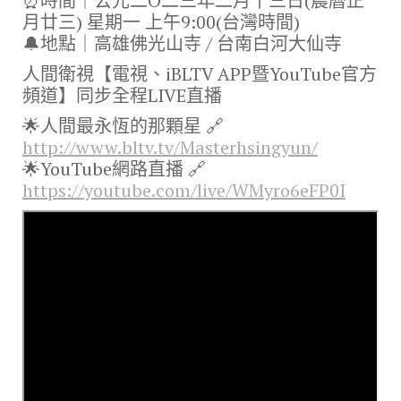
o
m
n
⏰時間｜公元二O二三年二月十三日(農曆正
月廿三) 星期一 上午9:00(台灣時間)
k
k
🔔地點｜高雄佛光山寺 / 台南白河大仙寺
人間衛視【電視、iBLTV APP暨YouTube官方
頻道】同步全程LIVE直播​
🌟人間最永恆的那顆星 🔗
http://www.bltv.tv/Masterhsingyun/
🌟YouTube網路直播 🔗
https://youtube.com/live/WMyro6eFP0I