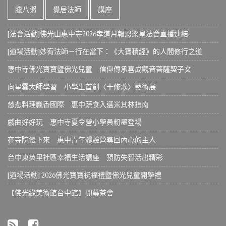
臘八粥
覺居法師
講座
[法會活動]佛光山惠中寺2026孝道月報恩梁皇法會直播連結
[道場活動]妙宥法師－行在當下：《大寶積經》的人間修行之道
惠中寺佛光寶寶暨佛光兒童 信仰傳承喜成觀音菩薩契子女
向星雲大師學習 小學生首創〈十修歌〉藝術展
慈悲料理飄香國際 惠中蔬食入選米其林指南
戲曲好好玩 惠中寺夏令營小學員粉墨登場
在寺院慢下來 惠中青年體驗營尋回內心的主人
台中東英里社區幸福生活講座 預防失智活出精彩
[道場活動] 2026佛光寶寶祝福禮暨佛光兒童開學禮
【佛光緣美術館台中館】開幕茶會