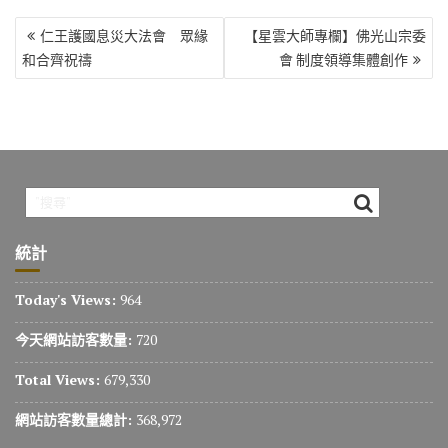
文
仁王護國息災大法會 眾緣
【星雲大師專欄】佛光山宗委
章
和合齊祝禱
會 制度領導集體創作
導
覽
統計
Today's Views:
964
今天網站訪客數量:
720
Total Views:
679,330
網站訪客數量總計:
368,972