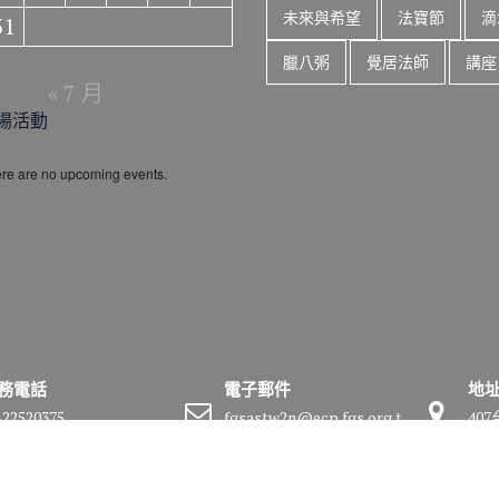
未來與希望
法寶節
滴
31
臘八粥
覺居法師
講座
« 7 月
場活動
re are no upcoming events.
務電話
電子郵件
地
-22520375
fgsastw2n@ecp.fgs.org.t
40
w
號