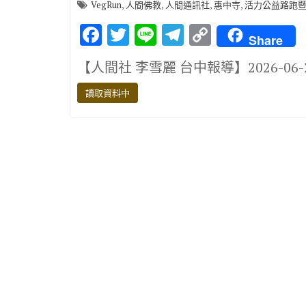
,
,
,
,
VegRun
人間佛教
人間通訊社
惠中寺
活力公益路跑
F
T
Li
T
C
Share
ac
w
n
el
o
【人間社 李雪麗 台中報導】2026-06
e
it
e
e
p
b
te
gr
y
讀取資料中
o
r
a
Li
o
m
n
k
k