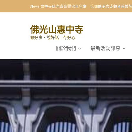
Skip
News
惠中寺佛光寶寶暨佛光兒童 信仰傳承喜成觀音菩薩
to
content
佛光山惠中寺
做好事．說好話．存好心
關於我們
最新活動訊息