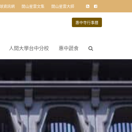
球資訊網
開山星雲文集
開山星雲大師
惠中寺行事曆
人間大學台中分校
惠中蔬食