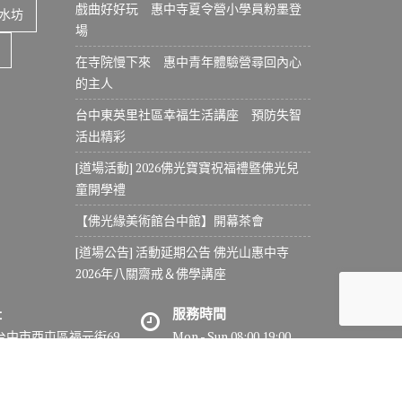
戲曲好好玩 惠中寺夏令營小學員粉墨登
水坊
場
在寺院慢下來 惠中青年體驗營尋回內心
的主人
台中東英里社區幸福生活講座 預防失智
活出精彩
[道場活動] 2026佛光寶寶祝福禮暨佛光兒
童開學禮
【佛光緣美術館台中館】開幕茶會
[道場公告] 活動延期公告 佛光山惠中寺
2026年八關齋戒＆佛學講座
址
服務時間
7台中市西屯區福元街69
Mon - Sun 08:00 19:00