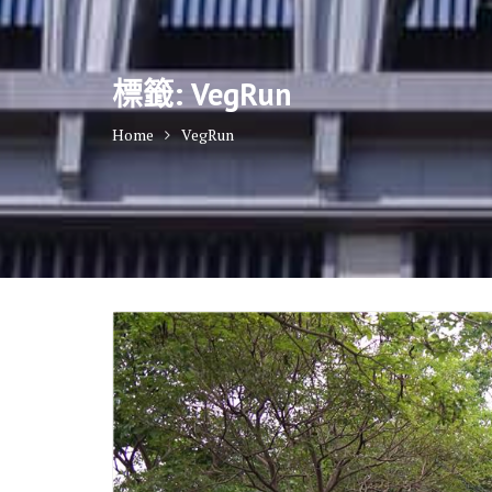
標籤:
VegRun
Home
VegRun