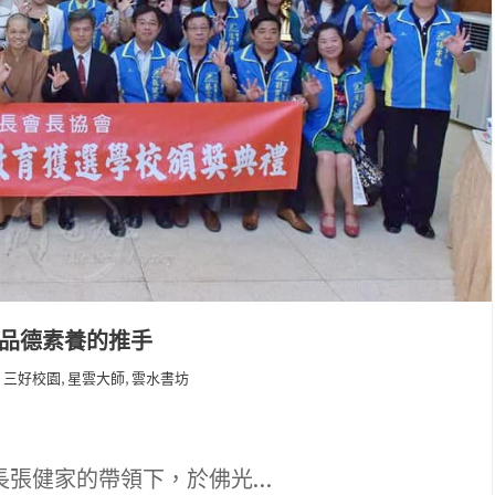
是品德素養的推手
,
,
三好校園
星雲大師
雲水書坊
事長張健家的帶領下，於佛光…