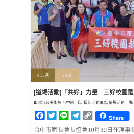
6
11 月
2018
[道場活動]「共好」力量 三好校園
,
佛光緣美術館 台中館
最新活動訊息
道場活動
F
T
Li
T
C
Share
ac
w
n
el
o
台中市家長會長協會10月30日在理