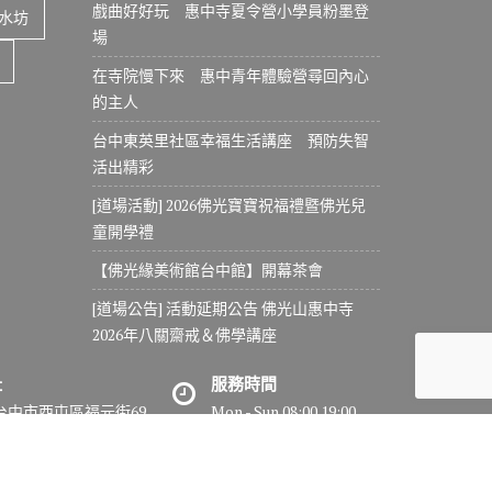
戲曲好好玩 惠中寺夏令營小學員粉墨登
水坊
場
在寺院慢下來 惠中青年體驗營尋回內心
的主人
台中東英里社區幸福生活講座 預防失智
活出精彩
[道場活動] 2026佛光寶寶祝福禮暨佛光兒
童開學禮
【佛光緣美術館台中館】開幕茶會
[道場公告] 活動延期公告 佛光山惠中寺
2026年八關齋戒＆佛學講座
址
服務時間
7台中市西屯區福元街69
Mon - Sun 08:00 19:00