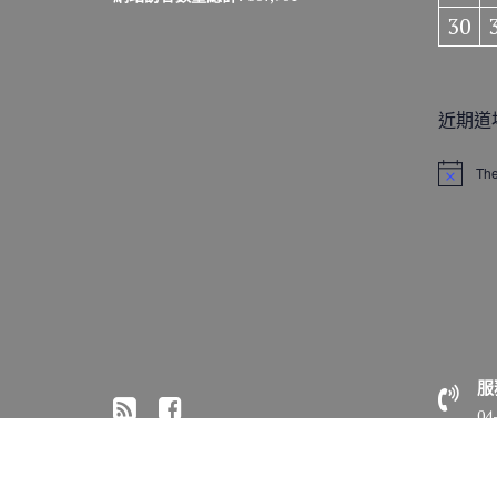
30
近期道
The
N
o
t
i
c
e
服
04