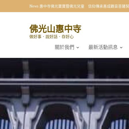
Skip
News
惠中寺佛光寶寶暨佛光兒童 信仰傳承喜成觀音菩薩
to
content
佛光山惠中寺
做好事．說好話．存好心
關於我們
最新活動訊息