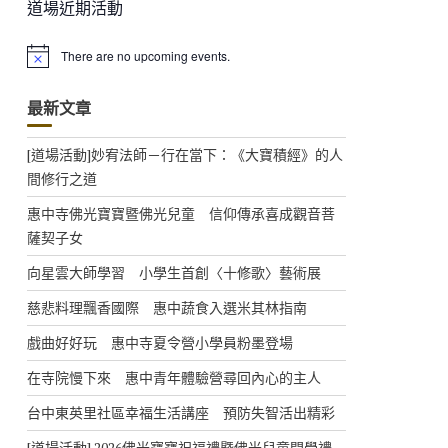
道場近期活動
There are no upcoming events.
N
o
t
最新文章
i
c
e
[道場活動]妙宥法師－行在當下：《大寶積經》的人
間修行之道
惠中寺佛光寶寶暨佛光兒童 信仰傳承喜成觀音菩
薩契子女
向星雲大師學習 小學生首創〈十修歌〉藝術展
慈悲料理飄香國際 惠中蔬食入選米其林指南
戲曲好好玩 惠中寺夏令營小學員粉墨登場
在寺院慢下來 惠中青年體驗營尋回內心的主人
台中東英里社區幸福生活講座 預防失智活出精彩
[道場活動] 2026佛光寶寶祝福禮暨佛光兒童開學禮