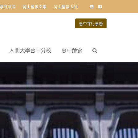
球資訊網
開山星雲文集
開山星雲大師
惠中寺行事曆
人間大學台中分校
惠中蔬食