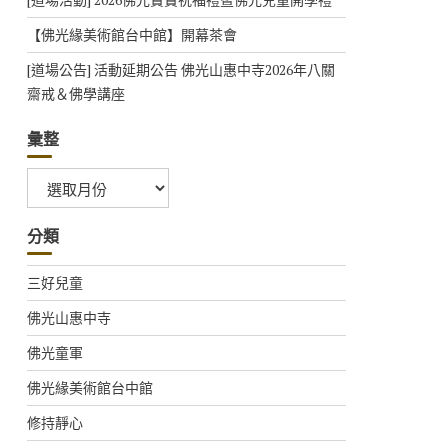
【佛光緣美術館台中館】開幕茶會
[道場公告] 活動延期公告 佛光山惠中寺2026年八關
齋戒＆佛學講座
彙整
彙
整
分類
三好兒童
佛光山惠中寺
佛光童軍
佛光緣美術館台中館
修持靜心