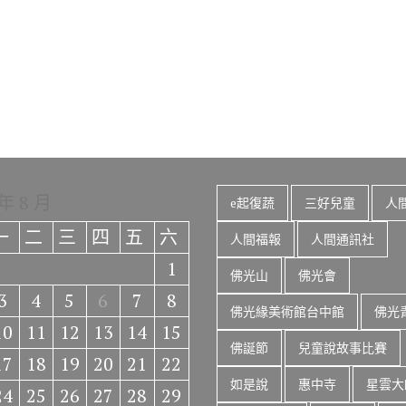
 年 8 月
e起復蔬
三好兒童
人
一
二
三
四
五
六
人間福報
人間通訊社
1
佛光山
佛光會
3
4
5
6
7
8
佛光緣美術館台中館
佛光
10
11
12
13
14
15
佛誕節
兒童說故事比賽
17
18
19
20
21
22
如是說
惠中寺
星雲大
24
25
26
27
28
29