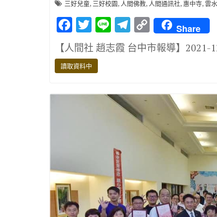
,
,
,
,
,
三好兒童
三好校園
人間佛教
人間通訊社
惠中寺
雲
F
T
Li
T
C
Share
ac
w
n
el
o
【人間社 趙志霞 台中市報導】2021-1
e
it
e
e
p
b
te
gr
y
讀取資料中
o
r
a
Li
o
m
n
k
k