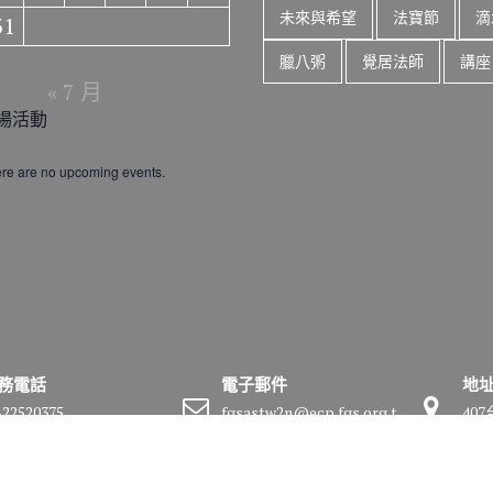
未來與希望
法寶節
滴
31
臘八粥
覺居法師
講座
« 7 月
場活動
re are no upcoming events.
務電話
電子郵件
地
-22520375
fgsastw2n@ecp.fgs.org.t
40
w
號