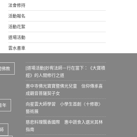
法會修持
活動報名
活動花絮
道場活動
雲水書車
[道場活動]妙宥法師－行在當下：《大寶積
間佛教
經》的人間修行之道
惠中寺佛光寶寶暨佛光兒童 信仰傳承喜
成觀音菩薩契子女
向星雲大師學習 小學生首創〈十修歌〉
青年
藝術展
慈悲料理飄香國際 惠中蔬食入選米其林
指南
師