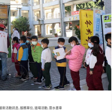
,
,
,
最新活動訊息
服務單位
道場活動
雲水書車