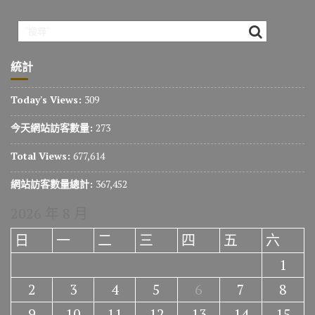
統計
Today's Views:
309
今天網站訪客數量:
273
Total Views:
677,614
網站訪客數量總計:
367,452
2026 年 8 月
日
一
二
三
四
五
六
1
2
3
4
5
6
7
8
9
10
11
12
13
14
15