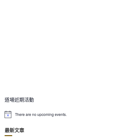
道場近期活動
There are no upcoming events.
N
o
t
最新文章
i
c