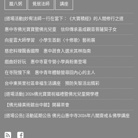
臘八粥
覺居法師
講座
[道場活動]妙宥法師－行在當下：《大寶積經》的人間修行之道
惠中寺佛光寶寶暨佛光兒童 信仰傳承喜成觀音菩薩契子女
向星雲大師學習 小學生首創〈十修歌〉藝術展
慈悲料理飄香國際 惠中蔬食入選米其林指南
戲曲好好玩 惠中寺夏令營小學員粉墨登場
在寺院慢下來 惠中青年體驗營尋回內心的主人
台中東英里社區幸福生活講座 預防失智活出精彩
[道場活動] 2026佛光寶寶祝福禮暨佛光兒童開學禮
【佛光緣美術館台中館】開幕茶會
[道場公告] 活動延期公告 佛光山惠中寺2026年八關齋戒＆佛學講座