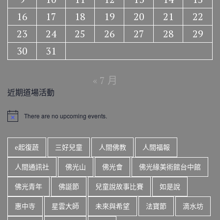
16
17
18
19
20
21
22
23
24
25
26
27
28
29
30
31
« 7 月
近期道場活動
There are no upcoming events.
N
o
t
i
e起復蔬
三好兒童
人間佛教
人間福報
c
e
人間通訊社
佛光山
佛光會
佛光緣美術館台中館
佛光青年
佛誕節
兒童說故事比賽
如是說
惠中寺
星雲大師
未來與希望
法寶節
滴水坊