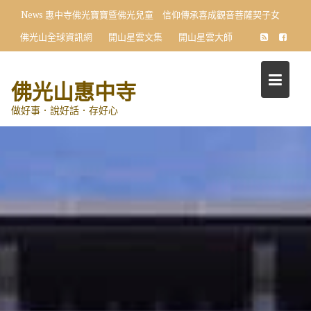
Skip
News
惠中寺佛光寶寶暨佛光兒童 信仰傳承喜成觀音菩薩契子女
to
佛光山全球資訊網
開山星雲文集
開山星雲大師
content
佛光山惠中寺
做好事．說好話．存好心