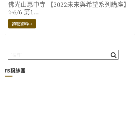
佛光山惠中寺 【2022未來與希望系列講座】
e
it
e
e
p
✨6/6 第1…
b
te
gr
y
讀取資料中
o
r
a
Li
o
m
n
k
k
FB粉絲團