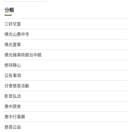
整
分類
三好兒童
佛光山惠中寺
佛光童軍
佛光緣美術館台中館
修持靜心
公告事項
分會慈善活動
影音弘法
惠中蔬食
惠中行事曆
慈善公益