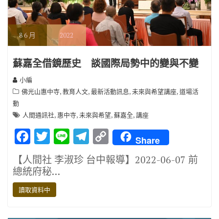
8
6 月
2022
蘇嘉全借鏡歷史 談國際局勢中的變與不變
小編
,
,
,
,
佛光山惠中寺
教育人文
最新活動訊息
未來與希望講座
道場活
動
,
,
,
,
人間通訊社
惠中寺
未來與希望
蘇嘉全
講座
F
T
Li
T
C
Share
ac
w
n
el
o
【人間社 李淑珍 台中報導】2022-06-07 前
e
it
e
e
p
總統府秘…
b
te
gr
y
讀取資料中
o
r
a
Li
o
m
n