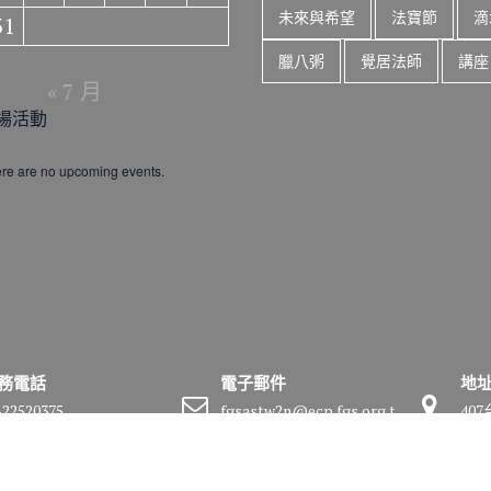
未來與希望
法寶節
滴
31
臘八粥
覺居法師
講座
« 7 月
場活動
re are no upcoming events.
務電話
電子郵件
地
-22520375
fgsastw2n@ecp.fgs.org.t
40
w
號