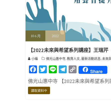
10
6 月
2022
【2022未來與希望系列講座】王瑞
,
,
,
小編
佛光山惠中寺
教育人文
最新活動訊息
未來
F
T
Li
T
C
Share
ac
w
n
el
o
佛光山惠中寺 【2022未來與希望系列講座】
e
it
e
e
p
b
te
gr
y
讀取資料中
o
r
a
Li
o
m
n