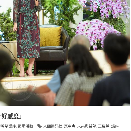
升好感度」
,
,
,
,
,
與希望講座
道場活動
人間通訊社
惠中寺
未來與希望
王瑞芹
講座