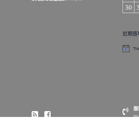
30
近期道
The
N
o
t
i
c
e
服
04