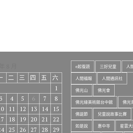
 年 8 月
e起復蔬
三好兒童
人
一
二
三
四
五
六
人間福報
人間通訊社
1
佛光山
佛光會
3
4
5
6
7
8
佛光緣美術館台中館
佛光
10
11
12
13
14
15
佛誕節
兒童說故事比賽
17
18
19
20
21
22
如是說
惠中寺
星雲大
24
25
26
27
28
29