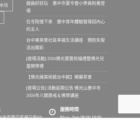
戲曲好好玩 惠中寺夏令營小學員粉墨登
水坊
場
在寺院慢下來 惠中青年體驗營尋回內心
的主人
台中東英里社區幸福生活講座 預防失智
活出精彩
[道場活動] 2026佛光寶寶祝福禮暨佛光兒
童開學禮
【佛光緣美術館台中館】開幕茶會
[道場公告] 活動延期公告 佛光山惠中寺
2026年八關齋戒＆佛學講座
址
服務時間
7台中市西屯區福元街69
Mon - Sun 08:00 19:00