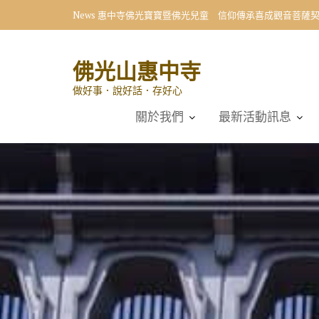
Skip
News
惠中寺佛光寶寶暨佛光兒童 信仰傳承喜成觀音菩薩
to
content
佛光山惠中寺
做好事．說好話．存好心
關於我們
最新活動訊息