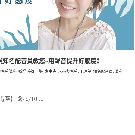
芹《知名配音員敎您~用聲音提升好感度》
,
,
,
,
,
與希望講座
道場活動
惠中寺
未來與希望
王瑞芹
知名配音員
講座
 🎤 6/10 …