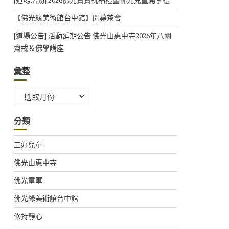
【佛光緣美術館台中館】開幕茶會
[道場公告] 活動延期公告 佛光山惠中寺2026年八關
齋戒＆佛學講座
彙整
彙
整
分類
三好兒童
佛光山惠中寺
佛光童軍
佛光緣美術館台中館
修持靜心