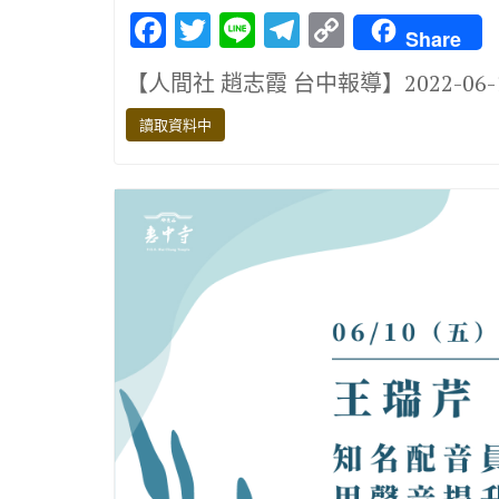
F
T
Li
T
C
Share
ac
w
n
el
o
【人間社 趙志霞 台中報導】2022-06
e
it
e
e
p
b
te
gr
y
讀取資料中
o
r
a
Li
o
m
n
k
k