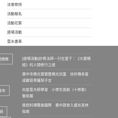
法會修持
活動報名
活動花絮
道場活動
雲水書車
[道場活動]妙宥法師－行在當下：《大寶積
間佛教
經》的人間修行之道
惠中寺佛光寶寶暨佛光兒童 信仰傳承喜
成觀音菩薩契子女
向星雲大師學習 小學生首創〈十修歌〉
青年
藝術展
慈悲料理飄香國際 惠中蔬食入選米其林
指南
師