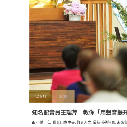
12
6 月
2022
知名配音員王瑞芹 教你「用聲音提
,
,
,
小編
佛光山惠中寺
教育人文
最新活動訊息
未來