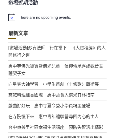
道場近期活動
There are no upcoming events.
N
o
t
最新文章
i
c
e
[道場活動]妙宥法師－行在當下：《大寶積經》的人
間修行之道
惠中寺佛光寶寶暨佛光兒童 信仰傳承喜成觀音菩
薩契子女
向星雲大師學習 小學生首創〈十修歌〉藝術展
慈悲料理飄香國際 惠中蔬食入選米其林指南
戲曲好好玩 惠中寺夏令營小學員粉墨登場
在寺院慢下來 惠中青年體驗營尋回內心的主人
台中東英里社區幸福生活講座 預防失智活出精彩
[道場活動] 2026佛光寶寶祝福禮暨佛光兒童開學禮