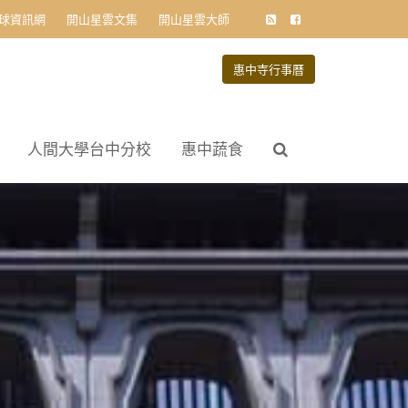
球資訊網
開山星雲文集
開山星雲大師
惠中寺行事曆
人間大學台中分校
惠中蔬食