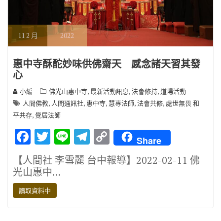
11
2 月
2022
惠中寺酥酡妙味供佛齋天 感念諸天習其發
心
,
,
,
小編
佛光山惠中寺
最新活動訊息
法會修持
道場活動
,
,
,
,
,
人間佛教
人間通訊社
惠中寺
慧專法師
法會共修
處世無畏 和
,
平共存
覺居法師
F
T
Li
T
C
Share
ac
w
n
el
o
【人間社 李雪麗 台中報導】2022-02-11 佛
e
it
e
e
p
光山惠中…
b
te
gr
y
讀取資料中
o
r
a
Li
o
m
n