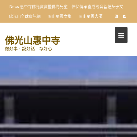
Skip
News
惠中寺佛光寶寶暨佛光兒童 信仰傳承喜成觀音菩薩契子女
to
佛光山全球資訊網
開山星雲文集
開山星雲大師
content
佛光山惠中寺
做好事．說好話．存好心