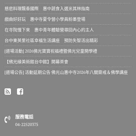
慈悲料理飄香國際 惠中蔬食入選米其林指南
戲曲好好玩 惠中寺夏令營小學員粉墨登場
在寺院慢下來 惠中青年體驗營尋回內心的主人
台中東英里社區幸福生活講座 預防失智活出精彩
[道場活動] 2026佛光寶寶祝福禮暨佛光兒童開學禮
【佛光緣美術館台中館】開幕茶會
[道場公告] 活動延期公告 佛光山惠中寺2026年八關齋戒＆佛學講座
服務電話
04-22520375