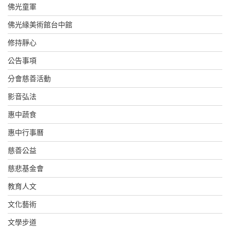
佛光童軍
佛光緣美術館台中館
修持靜心
公告事項
分會慈善活動
影音弘法
惠中蔬食
惠中行事曆
慈善公益
慈悲基金會
教育人文
文化藝術
文學步道