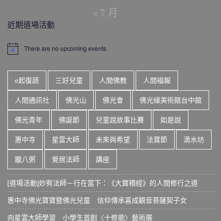
« 7 月
近期道場活動
There are no upcoming events.
N
o
t
i
e起復蔬
三好兒童
人間佛教
人間福報
c
e
人間通訊社
佛光山
佛光會
佛光緣美術館台中館
佛光青年
佛誕節
兒童說故事比賽
如是說
惠中寺
星雲大師
未來與希望
法寶節
滴水坊
臘八粥
覺居法師
講座
[道場活動]妙宥法師－行在當下：《大寶積經》的人間修行之道
惠中寺佛光寶寶暨佛光兒童 信仰傳承喜成觀音菩薩契子女
向星雲大師學習 小學生首創〈十修歌〉藝術展