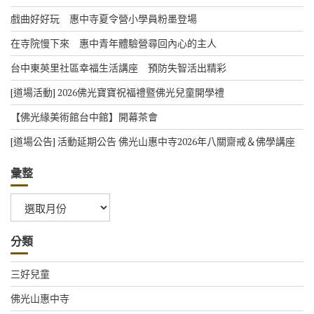
戲曲好好玩 惠中寺夏令營小學員粉墨登場
在寺院慢下來 惠中青年體驗營尋回內心的主人
台中東英里社區幸福生活講座 預防失智活出精彩
[道場活動] 2026佛光寶寶祝福禮暨佛光兒童開學禮
【佛光緣美術館台中館】開幕茶會
[道場公告] 活動延期公告 佛光山惠中寺2026年八關齋戒＆佛學講座
彙整
彙
整
分類
三好兒童
佛光山惠中寺