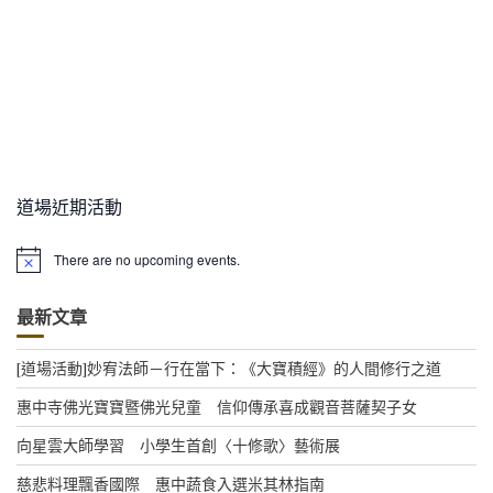
道場近期活動
There are no upcoming events.
N
o
t
最新文章
i
c
e
[道場活動]妙宥法師－行在當下：《大寶積經》的人間修行之道
惠中寺佛光寶寶暨佛光兒童 信仰傳承喜成觀音菩薩契子女
向星雲大師學習 小學生首創〈十修歌〉藝術展
慈悲料理飄香國際 惠中蔬食入選米其林指南