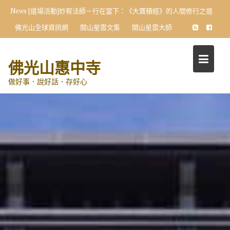
Skip
News
[道場活動]妙宥法師－行在當下：《大寶積經》的人間修行之道
to
佛光山全球資訊網
開山星雲文集
開山星雲大師
content
佛光山惠中寺
做好事．說好話．存好心