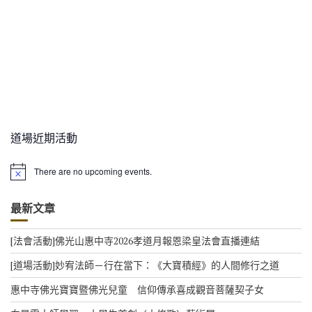
道場近期活動
There are no upcoming events.
N
o
t
最新文章
i
c
e
[法會活動]佛光山惠中寺2026孝道月報恩梁皇法會直播連結
[道場活動]妙宥法師－行在當下：《大寶積經》的人間修行之道
惠中寺佛光寶寶暨佛光兒童 信仰傳承喜成觀音菩薩契子女