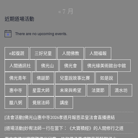
« 7 月
近期道場活動
There are no upcoming events.
N
o
t
i
e起復蔬
三好兒童
人間佛教
人間福報
c
e
人間通訊社
佛光山
佛光會
佛光緣美術館台中館
佛光青年
佛誕節
兒童說故事比賽
如是說
惠中寺
星雲大師
未來與希望
法寶節
滴水坊
臘八粥
覺居法師
講座
[法會活動]佛光山惠中寺2026孝道月報恩梁皇法會直播連結
[道場活動]妙宥法師－行在當下：《大寶積經》的人間修行之道