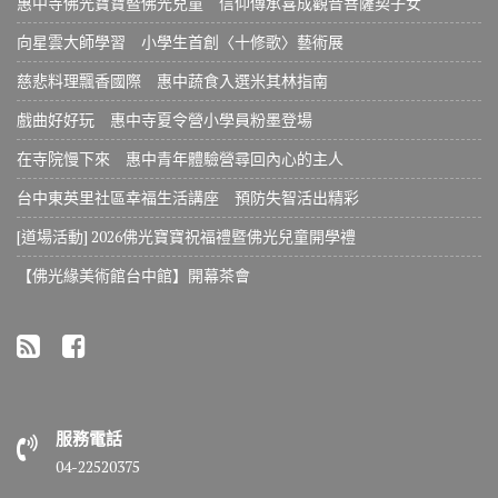
惠中寺佛光寶寶暨佛光兒童 信仰傳承喜成觀音菩薩契子女
向星雲大師學習 小學生首創〈十修歌〉藝術展
慈悲料理飄香國際 惠中蔬食入選米其林指南
戲曲好好玩 惠中寺夏令營小學員粉墨登場
在寺院慢下來 惠中青年體驗營尋回內心的主人
台中東英里社區幸福生活講座 預防失智活出精彩
[道場活動] 2026佛光寶寶祝福禮暨佛光兒童開學禮
【佛光緣美術館台中館】開幕茶會
服務電話
04-22520375