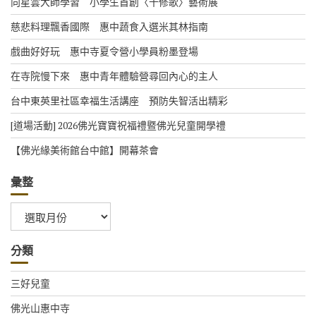
向星雲大師學習 小學生首創〈十修歌〉藝術展
慈悲料理飄香國際 惠中蔬食入選米其林指南
戲曲好好玩 惠中寺夏令營小學員粉墨登場
在寺院慢下來 惠中青年體驗營尋回內心的主人
台中東英里社區幸福生活講座 預防失智活出精彩
[道場活動] 2026佛光寶寶祝福禮暨佛光兒童開學禮
【佛光緣美術館台中館】開幕茶會
彙整
彙
整
分類
三好兒童
佛光山惠中寺