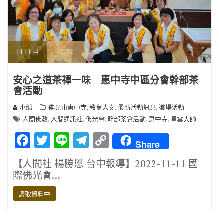
11
11 月
2022
安心之道茶禪一味 惠中寺中區分會幹部茶
會活動
,
,
,
小編
佛光山惠中寺
教育人文
最新活動訊息
道場活動
,
,
,
,
,
人間佛教
人間通訊社
佛光會
幹部茶會活動
惠中寺
星雲大師
F
T
Li
T
C
Share
ac
w
n
el
o
【人間社 楊勝恩 台中報導】2022-11-11 國
e
it
e
e
p
際佛光會…
b
te
gr
y
讀取資料中
o
r
a
Li
o
m
n