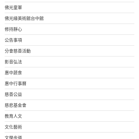
佛光童軍
佛光緣美術館台中館
修持靜心
公告事項
分會慈善活動
影音弘法
惠中蔬食
惠中行事曆
慈善公益
慈悲基金會
教育人文
文化藝術
文學步道