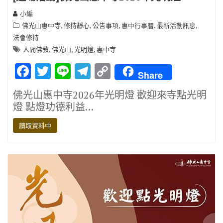
小編
,
,
,
,
,
佛光山惠中寺
修持靜心
公告事項
惠中行事曆
最新活動訊息
法會修持
,
,
,
人間佛教
佛光山
光明燈
惠中寺
F
T
Li
T
C
Share
ac
w
n
el
o
佛光山惠中寺2026年光明燈 歡迎來寺點光明
e
it
e
e
p
燈 點燈功德利益…
b
te
gr
y
讀取資料中
o
r
a
Li
o
m
n
k
k