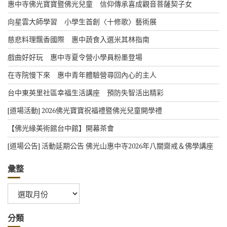
惠中寺佛光寶寶暨佛光兒童 信仰傳承喜成觀音菩薩契子女
向星雲大師學習 小學生首創〈十修歌〉藝術展
慈悲料理飄香國際 惠中蔬食入選米其林指南
戲曲好好玩 惠中寺夏令營小學員粉墨登場
在寺院慢下來 惠中青年體驗營尋回內心的主人
台中東英里社區幸福生活講座 預防失智活出精彩
[道場活動] 2026佛光寶寶祝福禮暨佛光兒童開學禮
【佛光緣美術館台中館】開幕茶會
[道場公告] 活動延期公告 佛光山惠中寺2026年八關齋戒＆佛學講座
彙整
彙
整
分類