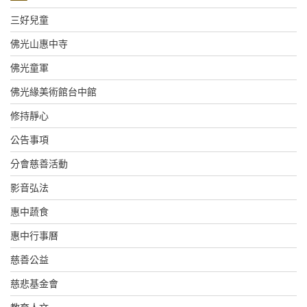
三好兒童
佛光山惠中寺
佛光童軍
佛光緣美術館台中館
修持靜心
公告事項
分會慈善活動
影音弘法
惠中蔬食
惠中行事曆
慈善公益
慈悲基金會