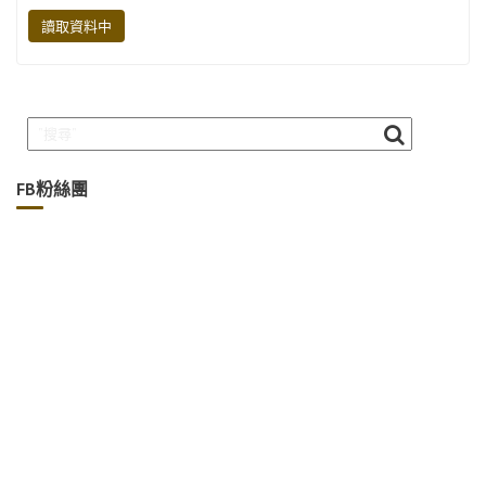
b
te
gr
y
讀取資料中
o
r
a
Li
o
m
n
k
k
FB粉絲團