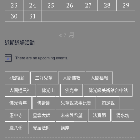
23
24
25
26
27
28
29
30
31
« 7 月
近期道場活動
There are no upcoming events.
N
o
t
i
e起復蔬
三好兒童
人間佛教
人間福報
c
e
人間通訊社
佛光山
佛光會
佛光緣美術館台中館
佛光青年
佛誕節
兒童說故事比賽
如是說
惠中寺
星雲大師
未來與希望
法寶節
滴水坊
臘八粥
覺居法師
講座