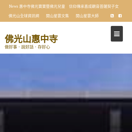
Skip
News
惠中寺佛光寶寶暨佛光兒童 信仰傳承喜成觀音菩薩契子女
to
佛光山全球資訊網
開山星雲文集
開山星雲大師
content
佛光山惠中寺
做好事．說好話．存好心