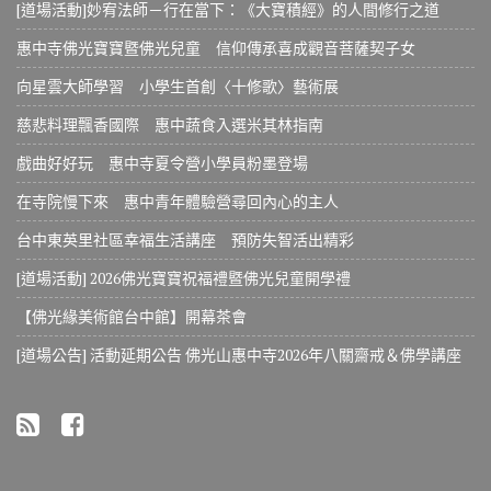
[道場活動]妙宥法師－行在當下：《大寶積經》的人間修行之道
惠中寺佛光寶寶暨佛光兒童 信仰傳承喜成觀音菩薩契子女
向星雲大師學習 小學生首創〈十修歌〉藝術展
慈悲料理飄香國際 惠中蔬食入選米其林指南
戲曲好好玩 惠中寺夏令營小學員粉墨登場
在寺院慢下來 惠中青年體驗營尋回內心的主人
台中東英里社區幸福生活講座 預防失智活出精彩
[道場活動] 2026佛光寶寶祝福禮暨佛光兒童開學禮
【佛光緣美術館台中館】開幕茶會
[道場公告] 活動延期公告 佛光山惠中寺2026年八關齋戒＆佛學講座