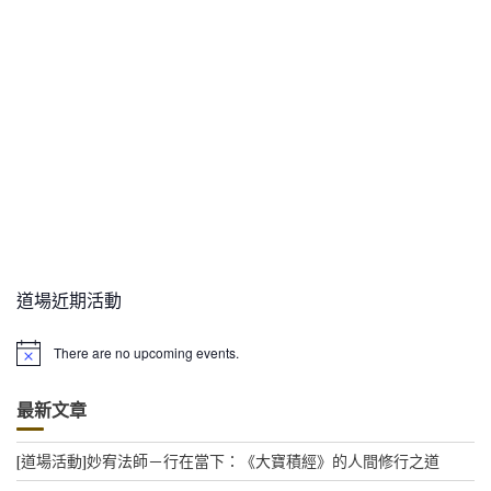
道場近期活動
There are no upcoming events.
N
o
t
最新文章
i
c
e
[道場活動]妙宥法師－行在當下：《大寶積經》的人間修行之道