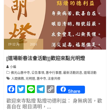
19
12 月
2024
[道場新春法會活動]]歡迎來點光明燈
小編
,
,
,
,
佛光山惠中寺
公告事項
惠中行事曆
最新活動訊息
道場活動
,
,
,
人間佛教
光明燈
惠中寺
法會共修
F
T
Li
T
C
Share
ac
w
n
el
o
歡迎來寺點燈 點燈功德利益： 身無病苦，歡
e
it
e
e
p
喜自在 眼目清明，…