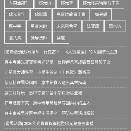
人間通訊社
佛光山
佛光會
佛光緣美術館台中館
佛光青年
佛誕節
兒童說故事比賽
如是說
惠中寺
星雲大師
未來與希望
法寶節
滴水坊
臘八粥
覺居法師
講座
[道場活動]妙宥法師－行在當下：《大寶積經》的人間修行之道
惠中寺佛光寶寶暨佛光兒童 信仰傳承喜成觀音菩薩契子女
向星雲大師學習 小學生首創〈十修歌〉藝術展
慈悲料理飄香國際 惠中蔬食入選米其林指南
戲曲好好玩 惠中寺夏令營小學員粉墨登場
在寺院慢下來 惠中青年體驗營尋回內心的主人
台中東英里社區幸福生活講座 預防失智活出精彩
[道場活動] 2026佛光寶寶祝福禮暨佛光兒童開學禮