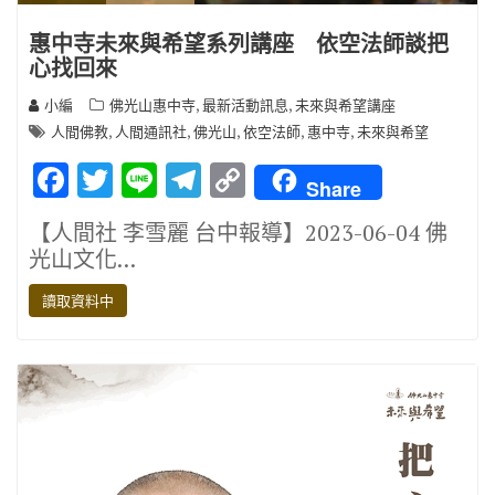
惠中寺未來與希望系列講座 依空法師談把
心找回來
,
,
小編
佛光山惠中寺
最新活動訊息
未來與希望講座
,
,
,
,
,
人間佛教
人間通訊社
佛光山
依空法師
惠中寺
未來與希望
F
T
Li
T
C
Share
ac
w
n
el
o
【人間社 李雪麗 台中報導】2023-06-04 佛
e
it
e
e
p
光山文化…
b
te
gr
y
讀取資料中
o
r
a
Li
o
m
n
k
k