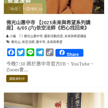
3
6 月
2023
佛光山惠中寺 【2023未來與希望系列講
座】 6/03 (六)依空法師《把心找回來》
,
,
小編
佛光山惠中寺
最新活動訊息
未來與希望講座
,
,
,
佛光山
依空法師
惠中寺
未來與希望
F
T
Li
T
C
Share
ac
w
n
el
o
今晚7:30 將於惠中寺官方FB、YouTube、
e
it
e
e
p
Zoom會…
b
te
gr
y
讀取資料中
o
r
a
Li
o
m
n
k
k