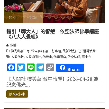
30
4 月
2026
指引「轉大人」的智慧 依空法師佛學講座
《八大人覺經》
小編
,
,
,
,
佛光山惠中寺
公告事項
惠中行事曆
最新活動訊息
道場活動
,
,
,
,
,
人間佛教
人間通訊社
佛光山
佛學講座
依空法師
惠中寺
F
T
Li
T
C
Share
ac
w
n
el
o
【人間社 樓美華 台中報導】2026-04-28 為
e
it
e
e
p
紀念佛光…
b
te
gr
y
讀取資料中
o
r
a
Li
o
m
n