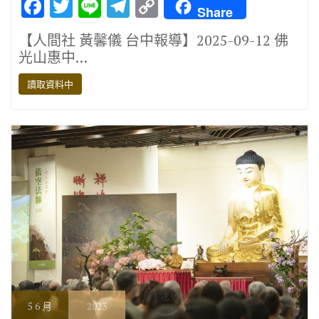
F
T
Li
T
C
Share
ac
w
n
el
o
【人間社 黃馨儀 台中報導】2025-09-12 佛
e
it
e
e
p
光山惠中…
b
te
gr
y
讀取資料中
o
r
a
Li
o
m
n
k
k
5
6 月
2023