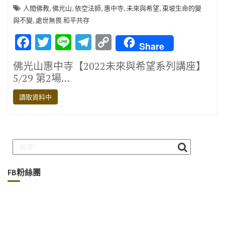
,
,
,
,
,
人間佛教
佛光山
依空法師
惠中寺
未來與希望
東坡生命的變
,
與不變
處世無畏 和平共存
F
T
Li
T
C
Share
ac
w
n
el
o
佛光山惠中寺【2022未來與希望系列講座】
e
it
e
e
p
5/29 第2場…
b
te
gr
y
讀取資料中
o
r
a
Li
o
m
n
k
k
FB粉絲團