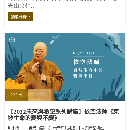
e
it
e
e
p
光山文化…
b
te
gr
y
讀取資料中
o
r
a
Li
o
m
n
k
k
29
5 月
2022
【2022未來與希望系列講座】依空法師《東
坡生命的變與不變》
,
,
小編
佛光山惠中寺
最新活動訊息
未來與希望講座