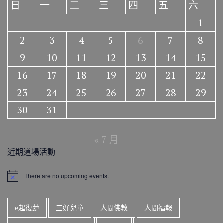
日
一
二
三
四
五
六
1
2
3
4
5
6
7
8
9
10
11
12
13
14
15
16
17
18
19
20
21
22
23
24
25
26
27
28
29
30
31
« 7 月
近期道場活動
There are no upcoming events.
N
o
t
i
e起復蔬
三好兒童
人間佛教
人間福報
c
e