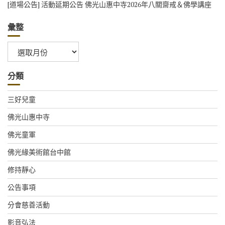
[道場公告] 活動延期公告 佛光山惠中寺2026年八關齋戒＆佛學講座
彙整
彙
整
分類
三好兒童
佛光山惠中寺
佛光童軍
佛光緣美術館台中館
修持靜心
公告事項
分會慈善活動
影音弘法