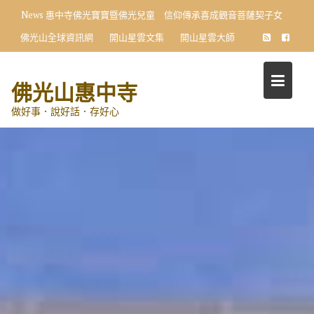
Skip
News
惠中寺佛光寶寶暨佛光兒童 信仰傳承喜成觀音菩薩契子女
to
佛光山全球資訊網
開山星雲文集
開山星雲大師
content
佛光山惠中寺
做好事．說好話．存好心