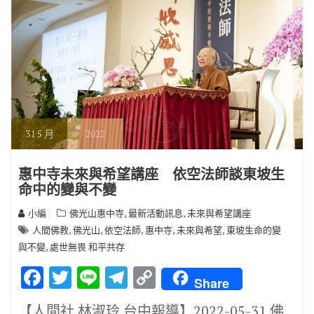
31
5 月
2022
惠中寺未來與希望講座 依空法師談東坡生
命中的變與不變
,
,
小編
佛光山惠中寺
最新活動訊息
未來與希望講座
,
,
,
,
,
人間佛教
佛光山
依空法師
惠中寺
未來與希望
東坡生命的變
,
與不變
處世無畏 和平共存
F
T
Li
T
C
Share
ac
w
n
el
o
【人間社 林淑玲 台中報導】2022-05-31 佛