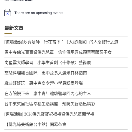
There are no upcoming events.
N
o
t
最新文章
i
c
e
[道場活動]妙宥法師－行在當下：《大寶積經》的人間修行之道
惠中寺佛光寶寶暨佛光兒童 信仰傳承喜成觀音菩薩契子女
向星雲大師學習 小學生首創〈十修歌〉藝術展
慈悲料理飄香國際 惠中蔬食入選米其林指南
戲曲好好玩 惠中寺夏令營小學員粉墨登場
在寺院慢下來 惠中青年體驗營尋回內心的主人
台中東英里社區幸福生活講座 預防失智活出精彩
[道場活動] 2026佛光寶寶祝福禮暨佛光兒童開學禮
【佛光緣美術館台中館】開幕茶會