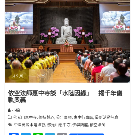
k
k
14
9 月
2025
依空法師惠中寺談「水陸因緣」 揭千年儀
軌奧義
小編
,
,
,
,
佛光山惠中寺
修持靜心
公告事項
惠中行事曆
最新活動訊息
,
,
,
中區萬緣水陸法會
佛光山惠中寺
佛學講座
依空法師