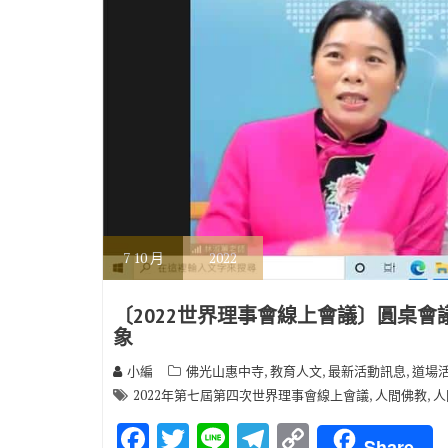
7
10 月
2022
〔2022世界理事會線上會議〕圓桌會
象
,
,
,
小編
佛光山惠中寺
教育人文
最新活動訊息
道場
,
,
2022年第七屆第四次世界理事會線上會議
人間佛教
人
F
T
Li
T
C
Share