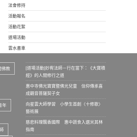
法會修持
活動報名
活動花絮
道場活動
雲水書車
[道場活動]妙宥法師－行在當下：《大寶積
間佛教
經》的人間修行之道
惠中寺佛光寶寶暨佛光兒童 信仰傳承喜
成觀音菩薩契子女
向星雲大師學習 小學生首創〈十修歌〉
青年
藝術展
慈悲料理飄香國際 惠中蔬食入選米其林
指南
師