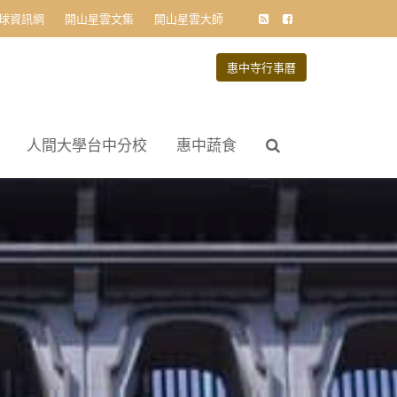
球資訊網
開山星雲文集
開山星雲大師
惠中寺行事曆
人間大學台中分校
惠中蔬食