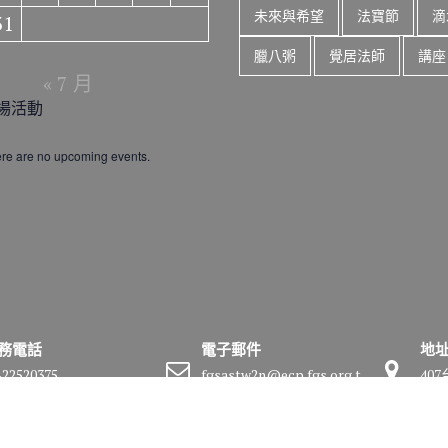
未來與希望
法寶節
滴
31
臘八粥
覺居法師
講座
« 7 月
場活動
re are no upcoming events.
務電話
電子郵件
地
-22520375
fgsastw2n@ecp.fgs.org.t
40
w
號