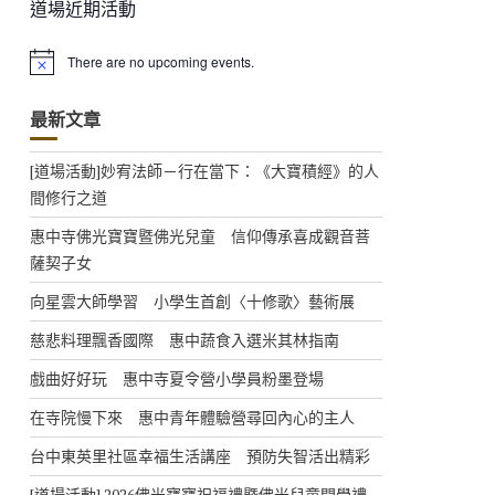
道場近期活動
There are no upcoming events.
N
o
t
最新文章
i
c
e
[道場活動]妙宥法師－行在當下：《大寶積經》的人
間修行之道
惠中寺佛光寶寶暨佛光兒童 信仰傳承喜成觀音菩
薩契子女
向星雲大師學習 小學生首創〈十修歌〉藝術展
慈悲料理飄香國際 惠中蔬食入選米其林指南
戲曲好好玩 惠中寺夏令營小學員粉墨登場
在寺院慢下來 惠中青年體驗營尋回內心的主人
台中東英里社區幸福生活講座 預防失智活出精彩
[道場活動] 2026佛光寶寶祝福禮暨佛光兒童開學禮