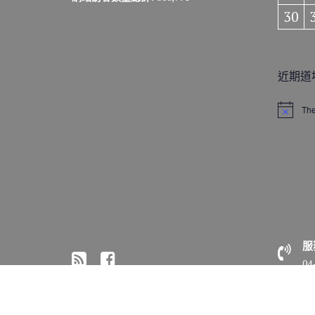
30
近期道
The
N
o
t
i
c
e
服
04