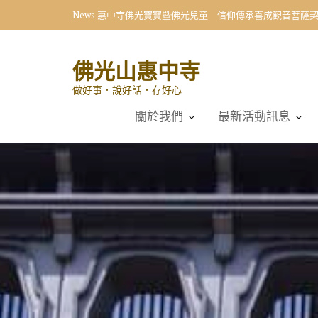
Skip
News
惠中寺佛光寶寶暨佛光兒童 信仰傳承喜成觀音菩薩
to
content
佛光山惠中寺
做好事．說好話．存好心
關於我們
最新活動訊息