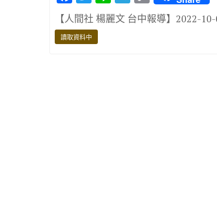
ac
w
n
el
o
【人間社 楊麗文 台中報導】2022-10
e
it
e
e
p
b
te
gr
y
讀取資料中
o
r
a
Li
o
m
n
k
k