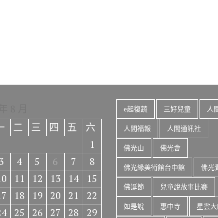
 年 8 月
e起復蔬
三好兒童
人
一
二
三
四
五
六
人間福報
人間通訊社
1
佛光山
佛光會
3
4
5
6
7
8
佛光緣美術館台中館
佛光
10
11
12
13
14
15
佛誕節
兒童說故事比賽
17
18
19
20
21
22
如是說
惠中寺
星雲大
24
25
26
27
28
29