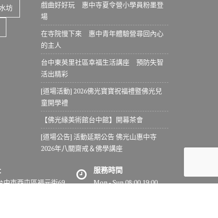
戲曲好好玩 惠中寺夏令營小學員粉墨登
水坊
場
在寺院慢下來 惠中青年體驗營尋回內心
的主人
台中東英里社區幸福生活講座 預防失智
活出精彩
[道場活動] 2026佛光寶寶祝福禮暨佛光兒
童開學禮
【佛光緣美術館台中館】開幕茶會
[道場公告] 活動延期公告 佛光山惠中寺
2026年八關齋戒＆佛學講座
址
服務時間
7台中市西屯區福元街69
Mon - Sun 08:00 19:00