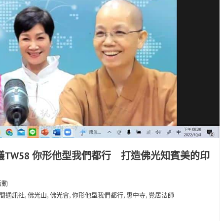
議TW58 你形他型我們都行 打造佛光知賓美的印
活動
,
,
,
,
,
間通訊社
佛光山
佛光會
你形他型我們都行
惠中寺
覺居法師