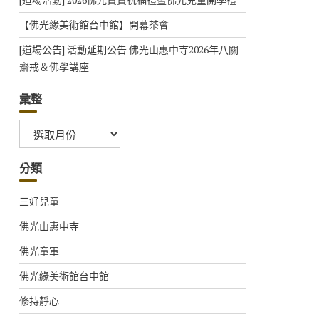
【佛光緣美術館台中館】開幕茶會
[道場公告] 活動延期公告 佛光山惠中寺2026年八關
齋戒＆佛學講座
彙整
彙
整
分類
三好兒童
佛光山惠中寺
佛光童軍
佛光緣美術館台中館
修持靜心