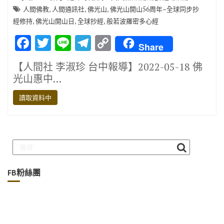
,
,
,
人間佛教
人間通訊社
佛光山
佛光山開山56周年–全球同步抄
,
,
,
經修持
佛光山開山日
全球抄經
般若波羅密多心經
F
T
Li
T
C
Share
ac
w
n
el
o
【人間社 李淑珍 台中報導】2022-05-18 佛
e
it
e
e
p
光山惠中…
b
te
gr
y
讀取資料中
o
r
a
Li
o
m
n
k
k
FB粉絲團