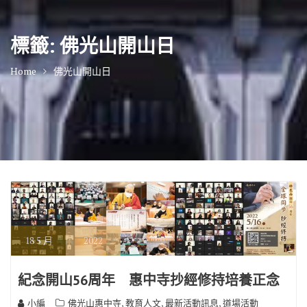
標籤:
佛光山開山日
Home
佛光山開山日
18
5 月
2022
紀念開山56周年 惠中寺抄經修持培養正念
,
,
,
小編
佛光山惠中寺
教育人文
最新活動訊息
道場活動