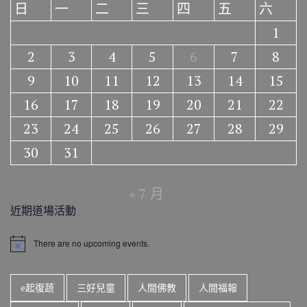
日
一
二
三
四
五
六
1
2
3
4
5
6
7
8
9
10
11
12
13
14
15
16
17
18
19
20
21
22
23
24
25
26
27
28
29
30
31
« 7 月
近期道場活動
There are no upcoming events.
N
o
t
i
e起復蔬
三好兒童
人間佛教
人間福報
c
e