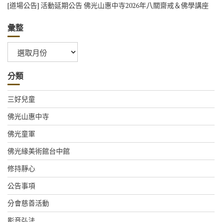
[道場公告] 活動延期公告 佛光山惠中寺2026年八關齋戒＆佛學講座
彙整
彙
整
分類
三好兒童
佛光山惠中寺
佛光童軍
佛光緣美術館台中館
修持靜心
公告事項
分會慈善活動
影音弘法