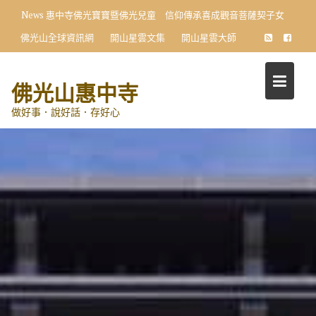
Skip
News
惠中寺佛光寶寶暨佛光兒童 信仰傳承喜成觀音菩薩契子女
to
佛光山全球資訊網
開山星雲文集
開山星雲大師
content
佛光山惠中寺
做好事．說好話．存好心