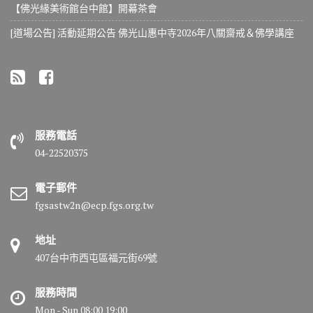
【佛光緣美術館台中館】開幕茶會
[道場公告] 活動延期公告 佛光山惠中寺2026年八關齋戒＆佛學講座
服務電話
04-22520375
電子郵件
fgsastw2n@ecp.fgs.org.tw
地址
407台中市西屯區福元街69號
服務時間
Mon - Sun 08:00 19:00