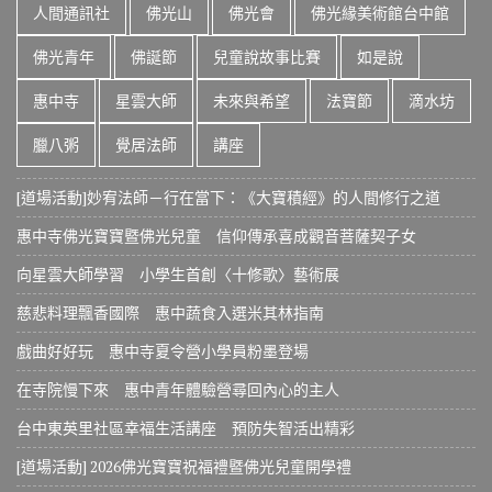
人間通訊社
佛光山
佛光會
佛光緣美術館台中館
佛光青年
佛誕節
兒童說故事比賽
如是說
惠中寺
星雲大師
未來與希望
法寶節
滴水坊
臘八粥
覺居法師
講座
[道場活動]妙宥法師－行在當下：《大寶積經》的人間修行之道
惠中寺佛光寶寶暨佛光兒童 信仰傳承喜成觀音菩薩契子女
向星雲大師學習 小學生首創〈十修歌〉藝術展
慈悲料理飄香國際 惠中蔬食入選米其林指南
戲曲好好玩 惠中寺夏令營小學員粉墨登場
在寺院慢下來 惠中青年體驗營尋回內心的主人
台中東英里社區幸福生活講座 預防失智活出精彩
[道場活動] 2026佛光寶寶祝福禮暨佛光兒童開學禮