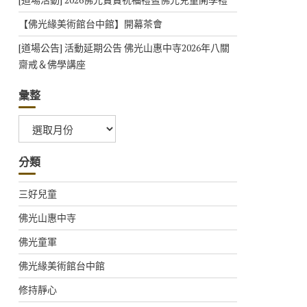
【佛光緣美術館台中館】開幕茶會
[道場公告] 活動延期公告 佛光山惠中寺2026年八關
齋戒＆佛學講座
彙整
彙
整
分類
三好兒童
佛光山惠中寺
佛光童軍
佛光緣美術館台中館
修持靜心