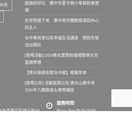
戲曲好好玩 惠中寺夏令營小學員粉墨登
水坊
場
在寺院慢下來 惠中青年體驗營尋回內心
的主人
台中東英里社區幸福生活講座 預防失智
活出精彩
[道場活動] 2026佛光寶寶祝福禮暨佛光兒
童開學禮
【佛光緣美術館台中館】開幕茶會
[道場公告] 活動延期公告 佛光山惠中寺
2026年八關齋戒＆佛學講座
址
服務時間
7台中市西屯區福元街69
Mon - Sun 08:00 19:00