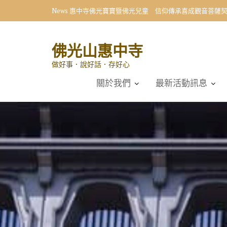
Skip
News
惠中寺佛光寶寶暨佛光兒童 信仰傳承喜成觀音菩薩
to
content
佛光山惠中寺
做好事．說好話．存好心
關於我們
最新活動訊息