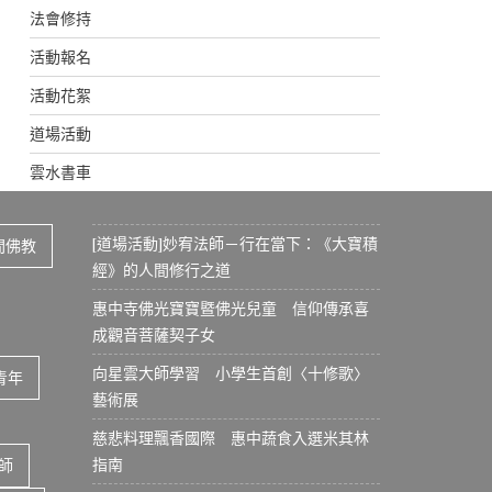
法會修持
活動報名
活動花絮
道場活動
雲水書車
[道場活動]妙宥法師－行在當下：《大寶積
間佛教
經》的人間修行之道
惠中寺佛光寶寶暨佛光兒童 信仰傳承喜
成觀音菩薩契子女
向星雲大師學習 小學生首創〈十修歌〉
青年
藝術展
慈悲料理飄香國際 惠中蔬食入選米其林
指南
師