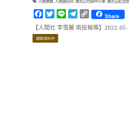
,
,
,
人間佛教
人間通訊社
佛光山均頭中小學
佛光山紀念開
F
T
Li
T
C
Share
ac
w
n
el
o
【人間社 李雪麗 南投報導】2022-05
e
it
e
e
p
b
te
gr
y
讀取資料中
o
r
a
Li
o
m
n
k
k