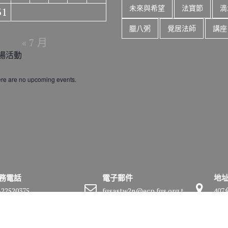
未來與希望
法寶節
滴
31
臘八粥
覺居法師
講座
« 7 月
場活動
re are no upcoming events.
務電話
電子郵件
地
-22520375
fgsastw2n@ecp.fgs.org.t
40
w
號