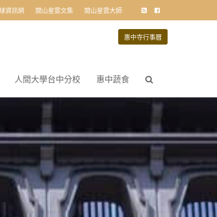
球資訊網
開山星雲文集
開山星雲大師
惠中寺行事曆
人間大學台中分校
惠中蔬食