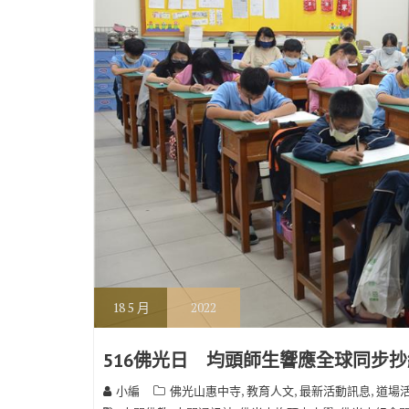
18
5 月
2022
516佛光日 均頭師生響應全球同步抄
,
,
,
小編
佛光山惠中寺
教育人文
最新活動訊息
道場