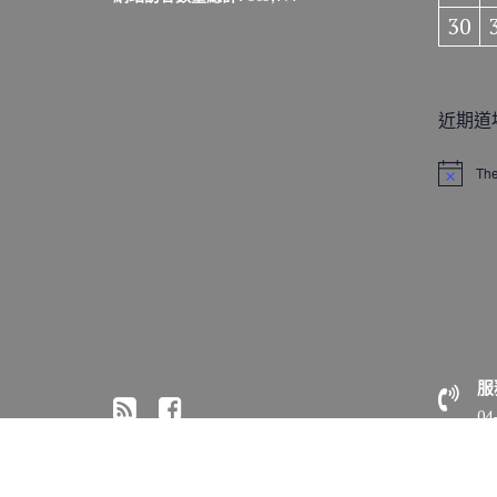
30
近期道
The
N
o
t
i
c
e
服
04