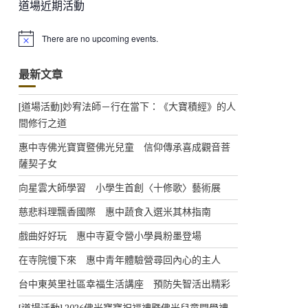
道場近期活動
There are no upcoming events.
N
o
t
最新文章
i
c
e
[道場活動]妙宥法師－行在當下：《大寶積經》的人
間修行之道
惠中寺佛光寶寶暨佛光兒童 信仰傳承喜成觀音菩
薩契子女
向星雲大師學習 小學生首創〈十修歌〉藝術展
慈悲料理飄香國際 惠中蔬食入選米其林指南
戲曲好好玩 惠中寺夏令營小學員粉墨登場
在寺院慢下來 惠中青年體驗營尋回內心的主人
台中東英里社區幸福生活講座 預防失智活出精彩
[道場活動] 2026佛光寶寶祝福禮暨佛光兒童開學禮