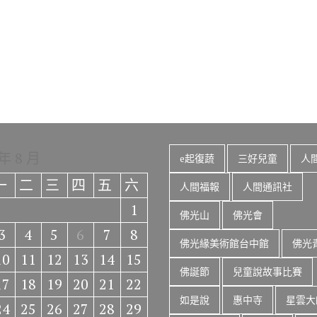
 年 8 月
e起復蔬
三好兒童
人
一
二
三
四
五
六
人間福報
人間通訊社
1
佛光山
佛光會
3
4
5
6
7
8
佛光緣美術館台中館
佛光
10
11
12
13
14
15
佛誕節
兒童說故事比賽
17
18
19
20
21
22
如是說
惠中寺
星雲大
24
25
26
27
28
29