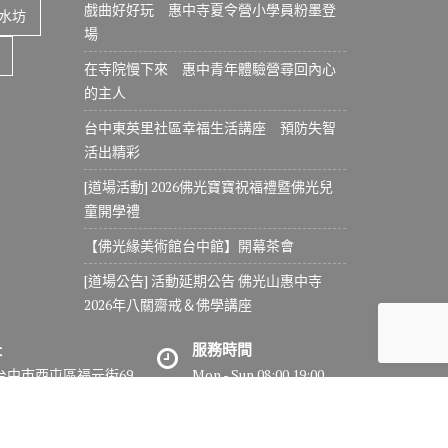
戲曲好好玩 惠中寺夏令營小學員粉墨登
水坊
場
在寺院慢下來 惠中青年體驗營尋回內心
的主人
台中東英里社區幸福生活講座 預防失智
活出精彩
[道場活動] 2026佛光寶寶祝福禮暨佛光兒
童開學禮
【佛光緣美術館台中館】開幕茶會
[道場公告] 活動延期公告 佛光山惠中寺
2026年八關齋戒＆佛學講座
址
服務時間
7台中市西屯區福元街69
Mon - Sun 08:00 19:00