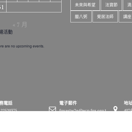
未來與希望
法寶節
滴
31
臘八粥
覺居法師
講座
« 7 月
場活動
re are no upcoming events.
務電話
電子郵件
地
-22520375
fgsastw2n@ecp.fgs.org.t
40
w
號