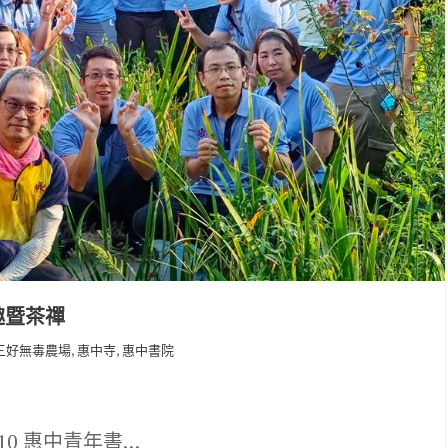
趣暨茶禪
,
,
三好無毒農場
惠中寺
惠中書院
-10 惠中青年書…