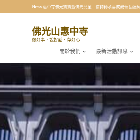
Skip
News
惠中寺佛光寶寶暨佛光兒童 信仰傳承喜成觀音菩薩
to
content
佛光山惠中寺
做好事．說好話．存好心
關於我們
最新活動訊息