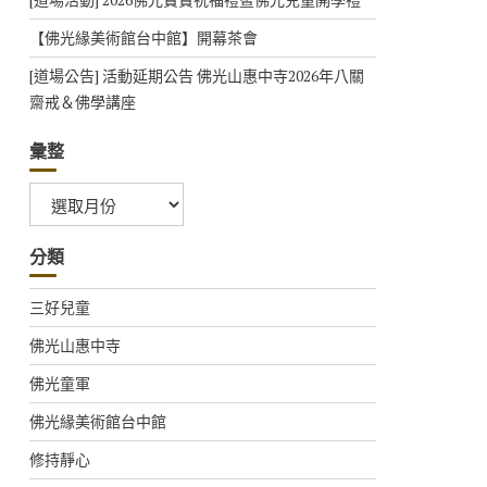
【佛光緣美術館台中館】開幕茶會
[道場公告] 活動延期公告 佛光山惠中寺2026年八關
齋戒＆佛學講座
彙整
彙
整
分類
三好兒童
佛光山惠中寺
佛光童軍
佛光緣美術館台中館
修持靜心