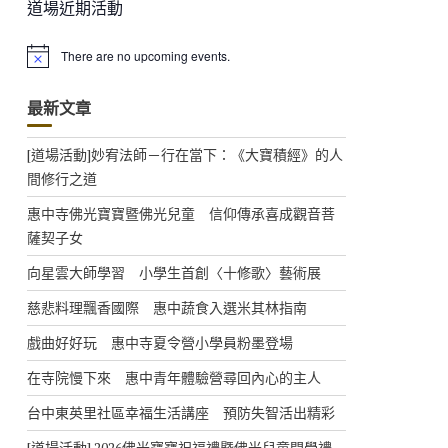
道場近期活動
There are no upcoming events.
N
o
t
最新文章
i
c
e
[道場活動]妙宥法師－行在當下：《大寶積經》的人
間修行之道
惠中寺佛光寶寶暨佛光兒童 信仰傳承喜成觀音菩
薩契子女
向星雲大師學習 小學生首創〈十修歌〉藝術展
慈悲料理飄香國際 惠中蔬食入選米其林指南
戲曲好好玩 惠中寺夏令營小學員粉墨登場
在寺院慢下來 惠中青年體驗營尋回內心的主人
台中東英里社區幸福生活講座 預防失智活出精彩
[道場活動] 2026佛光寶寶祝福禮暨佛光兒童開學禮