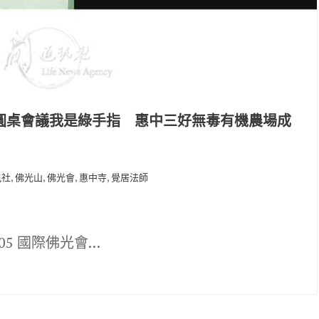
區圓桌會議我是綠手指 惠中三好無毒有機農場成
,
,
,
,
訊社
佛光山
佛光會
惠中寺
覺居法師
-05 國際佛光會…