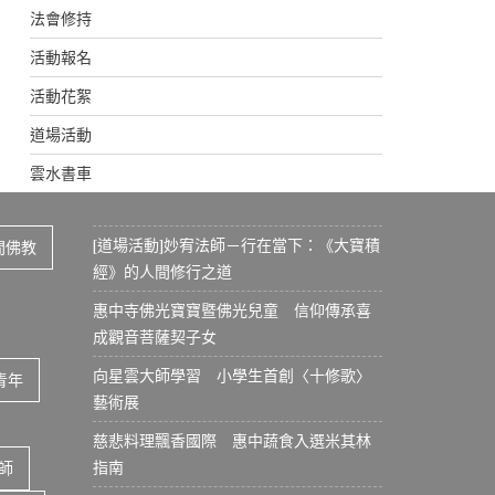
法會修持
活動報名
活動花絮
道場活動
雲水書車
[道場活動]妙宥法師－行在當下：《大寶積
間佛教
經》的人間修行之道
惠中寺佛光寶寶暨佛光兒童 信仰傳承喜
成觀音菩薩契子女
向星雲大師學習 小學生首創〈十修歌〉
青年
藝術展
慈悲料理飄香國際 惠中蔬食入選米其林
指南
師