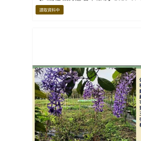
e
it
e
e
p
b
te
gr
y
讀取資料中
o
r
a
Li
o
m
n
k
k