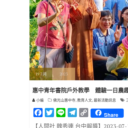
19
7 月
2023
惠中青年書院戶外教學 體驗一日農
,
,
小編
佛光山惠中寺
教育人文
最新活動訊息
F
T
Li
T
C
Share
ac
w
n
el
o
【人間社 魏秀連 台中報導】2023-07