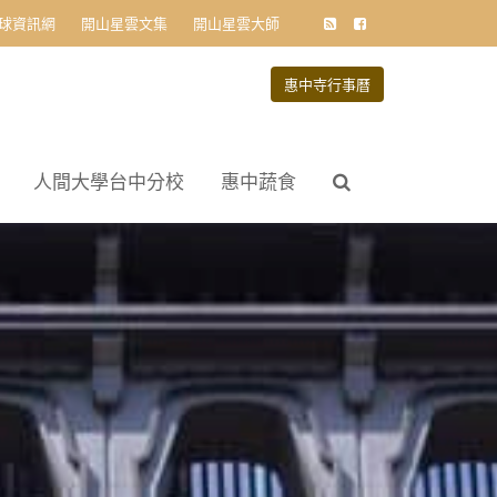
球資訊網
開山星雲文集
開山星雲大師
惠中寺行事曆
人間大學台中分校
惠中蔬食