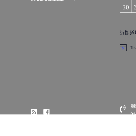
30
近期道
The
N
o
t
i
c
e
服
04