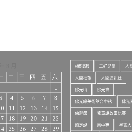
 年 8 月
e起復蔬
三好兒童
人
一
二
三
四
五
六
人間福報
人間通訊社
1
佛光山
佛光會
3
4
5
6
7
8
佛光緣美術館台中館
佛光
10
11
12
13
14
15
佛誕節
兒童說故事比賽
17
18
19
20
21
22
如是說
惠中寺
星雲大
24
25
26
27
28
29