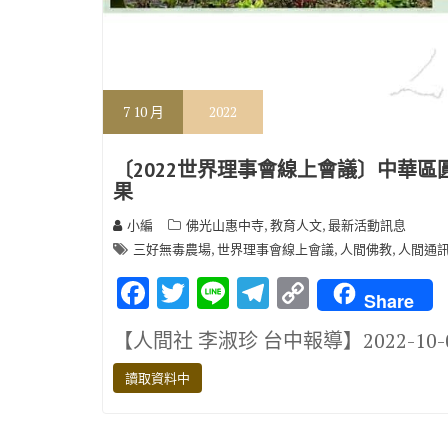
7
10 月
2022
〔2022世界理事會線上會議〕中華
果
,
,
小編
佛光山惠中寺
教育人文
最新活動訊息
,
,
,
三好無毒農場
世界理事會線上會議
人間佛教
人間通
F
T
Li
T
C
Share
ac
w
n
el
o
【人間社 李淑珍 台中報導】2022-10
e
it
e
e
p
b
te
gr
y
讀取資料中
o
r
a
Li