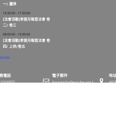
一/ 灑淨
13:30:00
-
17:30:00
[法會活動]孝道月報恩法會 卷
二/ 卷三
09:00:00
-
15:30:00
[法會活動]孝道月報恩法會 卷
四/ 上供/卷五
lendar
務電話
電子郵件
地
-22520375
fgsastw2n@ecp.fgs.org.t
40
w
號
by
Acme Themes