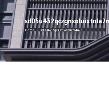
sd05u432qczgnxoluixtola2
Home
sd05u432qczgnxoluixtola2n