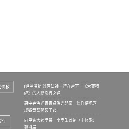
[道場活動]妙宥法師－行在當下：《大寶積
間佛教
經》的人間修行之道
惠中寺佛光寶寶暨佛光兒童 信仰傳承喜
成觀音菩薩契子女
向星雲大師學習 小學生首創〈十修歌〉
青年
藝術展