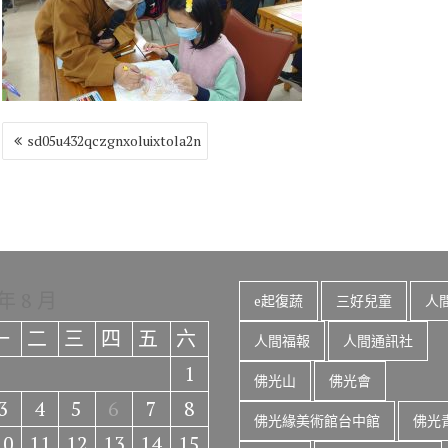
o
r
a
Li
o
m
n
k
k
文
sd05u432qczgnxoluixtola2n
章
導
覽
 年 8 月
e起復蔬
三好兒童
人
一
二
三
四
五
六
人間福報
人間通訊社
1
佛光山
佛光會
3
4
5
6
7
8
佛光緣美術館台中館
佛光
10
11
12
13
14
15