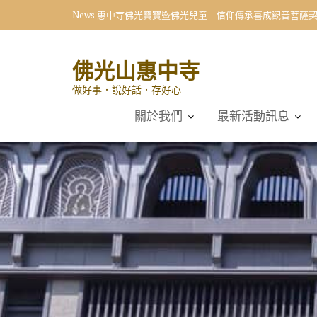
Skip
News
惠中寺佛光寶寶暨佛光兒童 信仰傳承喜成觀音菩薩
to
content
佛光山惠中寺
做好事．說好話．存好心
關於我們
最新活動訊息