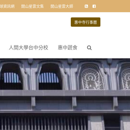
球資訊網
開山星雲文集
開山星雲大師
惠中寺行事曆
人間大學台中分校
惠中蔬食