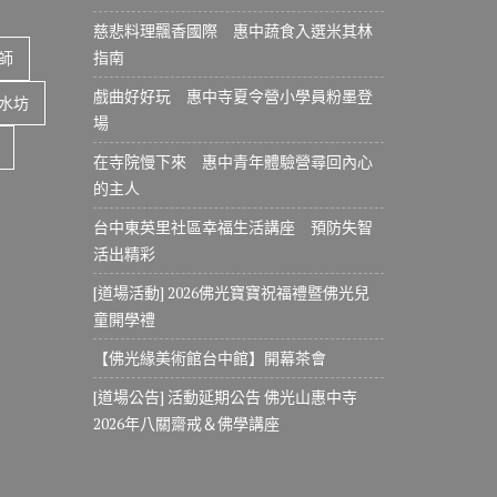
慈悲料理飄香國際 惠中蔬食入選米其林
指南
師
戲曲好好玩 惠中寺夏令營小學員粉墨登
水坊
場
在寺院慢下來 惠中青年體驗營尋回內心
的主人
台中東英里社區幸福生活講座 預防失智
活出精彩
[道場活動] 2026佛光寶寶祝福禮暨佛光兒
童開學禮
【佛光緣美術館台中館】開幕茶會
[道場公告] 活動延期公告 佛光山惠中寺
2026年八關齋戒＆佛學講座