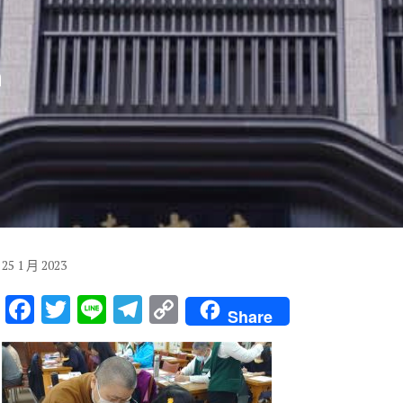
n
25
1 月
2023
F
T
Li
T
C
Share
ac
w
n
el
o
e
it
e
e
p
b
te
gr
y