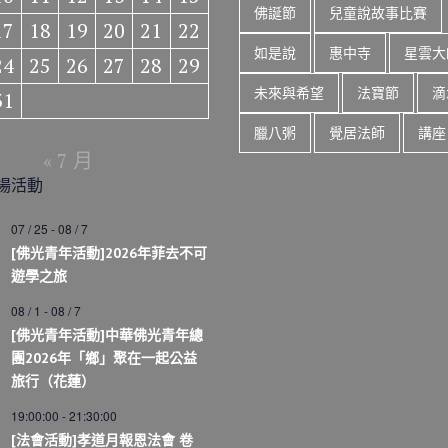
佛誕節
兒童說故事比賽
17
18
19
20
21
22
如是說
惠中寺
星雲大
24
25
26
27
28
29
未來與希望
法寶節
滴
31
臘八粥
覺居法師
講座
« 7 月
場活動
07 / 25
-
08 / 7
[佛光青年活動]2026年菲去不可
遊學之旅
08 / 1
-
08 / 7
[佛光青年活動]中華佛光青年總
團2026年「鄉」聚在一起公益
旅行（花蓮）
19:00:00
-
21:30:00
[法會活動]孝道月報恩法會 卷