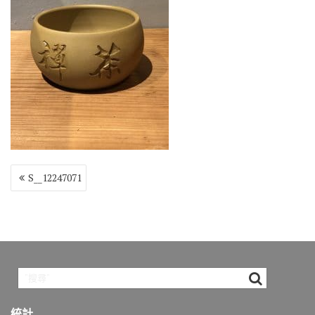
o
r
a
Li
o
m
n
k
k
文
S__12247071
章
導
覽
統計