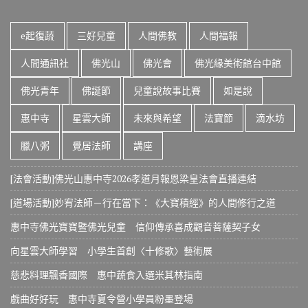
e起復蔬
三好兒童
人間佛教
人間福報
人間通訊社
佛光山
佛光會
佛光緣美術館台中館
佛光青年
佛誕節
兒童說故事比賽
如是說
惠中寺
星雲大師
未來與希望
法寶節
滴水坊
臘八粥
覺居法師
講座
[法會活動]佛光山惠中寺2026孝道月報恩梁皇法會直播連結
[道場活動]妙宥法師－行在當下：《大寶積經》的人間修行之道
惠中寺佛光寶寶暨佛光兒童 信仰傳承喜成觀音菩薩契子女
向星雲大師學習 小學生首創〈十修歌〉藝術展
慈悲料理飄香國際 惠中蔬食入選米其林指南
戲曲好好玩 惠中寺夏令營小學員粉墨登場