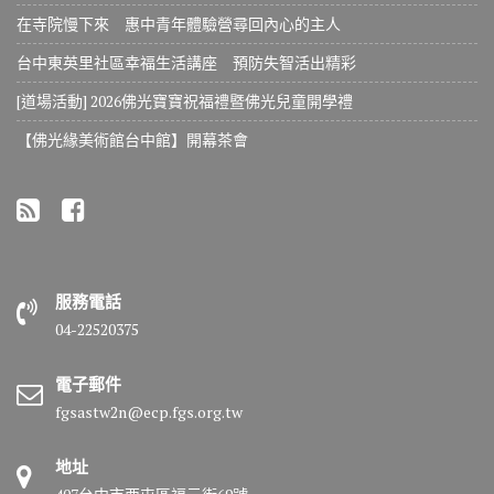
在寺院慢下來 惠中青年體驗營尋回內心的主人
台中東英里社區幸福生活講座 預防失智活出精彩
[道場活動] 2026佛光寶寶祝福禮暨佛光兒童開學禮
【佛光緣美術館台中館】開幕茶會
服務電話
04-22520375
電子郵件
fgsastw2n@ecp.fgs.org.tw
地址