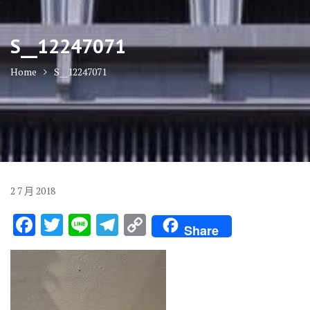
S__12247071
Home
S__12247071
2
7 月
2018
F
T
Li
T
C
Share
ac
w
n
el
o
e
it
e
e
p
b
te
gr
y