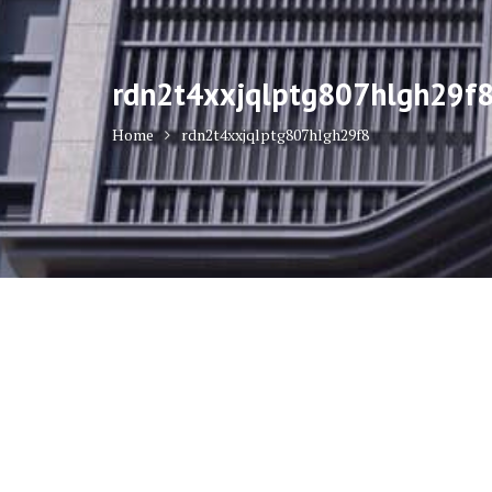
rdn2t4xxjqlptg807hlgh29f
Home
rdn2t4xxjqlptg807hlgh29f8