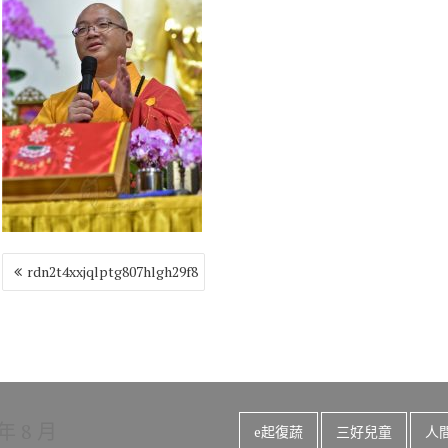
o
r
a
Li
o
m
n
k
k
文
rdn2t4xxjqlptg807hlgh29f8
章
導
覽
 年 8 月
e起復蔬
三好兒童
人