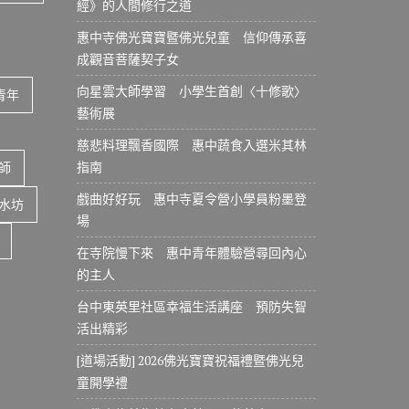
經》的人間修行之道
惠中寺佛光寶寶暨佛光兒童 信仰傳承喜
成觀音菩薩契子女
向星雲大師學習 小學生首創〈十修歌〉
青年
藝術展
慈悲料理飄香國際 惠中蔬食入選米其林
指南
師
戲曲好好玩 惠中寺夏令營小學員粉墨登
水坊
場
在寺院慢下來 惠中青年體驗營尋回內心
的主人
台中東英里社區幸福生活講座 預防失智
活出精彩
[道場活動] 2026佛光寶寶祝福禮暨佛光兒
童開學禮