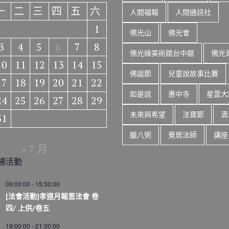
一
二
三
四
五
六
人間福報
人間通訊社
1
佛光山
佛光會
3
4
5
6
7
8
佛光緣美術館台中館
佛光
10
11
12
13
14
15
佛誕節
兒童說故事比賽
17
18
19
20
21
22
如是說
惠中寺
星雲大
24
25
26
27
28
29
未來與希望
法寶節
滴
31
臘八粥
覺居法師
講座
« 7 月
場活動
09:00:00
-
15:30:00
[法會活動]孝道月報恩法會 卷
四/ 上供/卷五
19:00:00
-
21:30:00