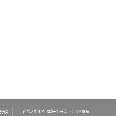
[道場活動]妙宥法師－行在當下：《大寶積
間佛教