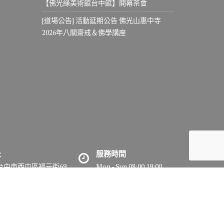
【佛光緣美術館台中館】開幕茶會
[道場公告] 活動延期公告 佛光山惠中寺
2026年八關齋戒＆佛學講座
址
服務時間
7台中市西屯區福元街69
Mon - Sun 08:00 19:00