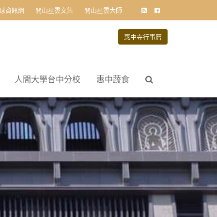
球資訊網
開山星雲文集
開山星雲大師
惠中寺行事曆
人間大學台中分校
惠中蔬食