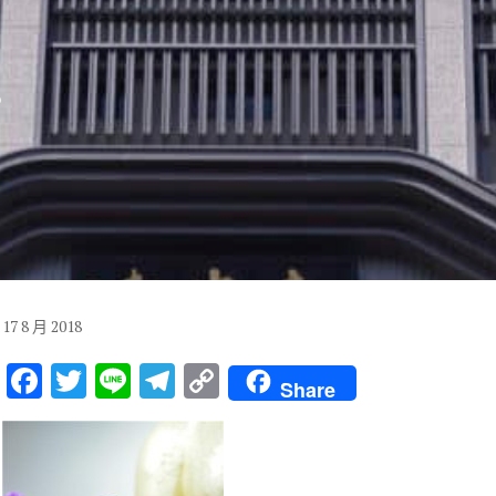
8
17
8 月
2018
F
T
Li
T
C
Share
ac
w
n
el
o
e
it
e
e
p
b
te
gr
y