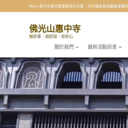
Skip
News
惠中寺佛光寶寶暨佛光兒童 信仰傳承喜成觀音菩薩
to
content
佛光山惠中寺
做好事．說好話．存好心
關於我們
最新活動訊息