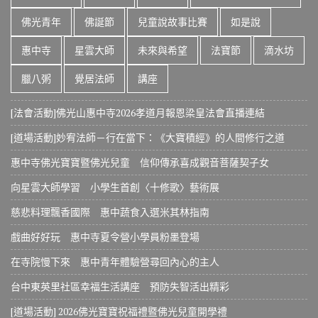
佛光青年
佛誕節
兒童說故事比賽
如是說
惠中寺
星雲大師
未來與希望
法寶節
滴水坊
臘八粥
覺居法師
講座
[法會活動]佛光山惠中寺2026孝道月報恩梁皇法會直播連結
[道場活動]妙宥法師－行在當下：《大寶積經》的人間修行之道
惠中寺佛光寶寶暨佛光兒童 信仰傳承喜成觀音菩薩契子女
向星雲大師學習 小學生首創〈十修歌〉藝術展
慈悲料理飄香國際 惠中蔬食入選米其林指南
戲曲好好玩 惠中寺夏令營小學員粉墨登場
在寺院慢下來 惠中青年體驗營尋回內心的主人
台中東英里社區幸福生活講座 預防失智活出精彩
[道場活動] 2026佛光寶寶祝福禮暨佛光兒童開學禮