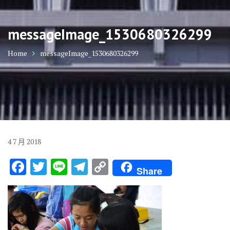
messageImage_1530680326299
Home
messageImage_1530680326299
4
7 月
2018
F
T
Li
T
C
Share
ac
w
n
el
o
e
it
e
e
p
b
te
gr
y