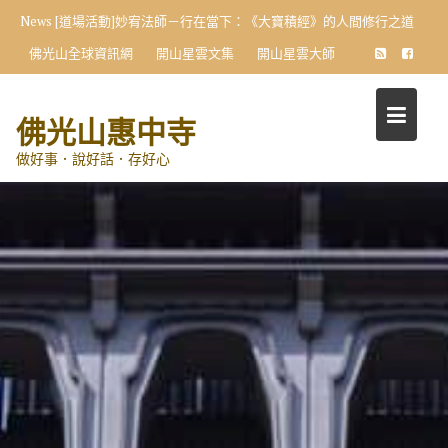
Skip
News
[道場活動]妙宥法師－行在當下：《大寶積經》的人間修行之道
to
佛光山全球資訊網
開山星雲文集
開山星雲大師
content
佛光山惠中寺
做好事．說好話．存好心