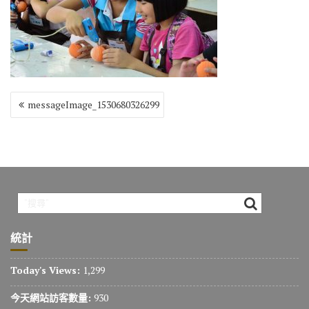
o
r
a
Li
o
m
n
k
k
文
messageImage_1530680326299
章
導
覽
統計
Today's Views:
1,299
今天網站訪客數量:
930