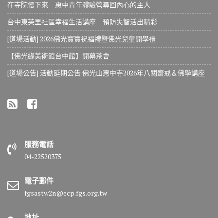
在寺院慢下來 惠中青年體驗營尋回內心的主人
台中東英里社區幸福生活講座 預防失智活出精彩
[道場活動] 2026佛光寶寶祝福禮暨佛光兒童開學禮
【佛光緣美術館台中館】開幕茶會
[道場公告] 活動延期公告 佛光山惠中寺2026年八關齋戒＆佛學講座
服務電話
04-22520375
電子郵件
fgsastw2n@ecp.fgs.org.tw
地址