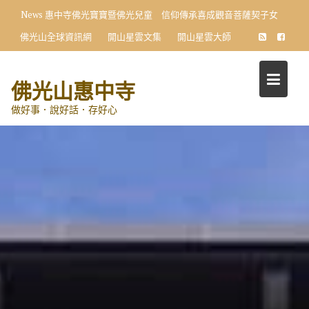
Skip
News
惠中寺佛光寶寶暨佛光兒童 信仰傳承喜成觀音菩薩契子女
to
佛光山全球資訊網
開山星雲文集
開山星雲大師
content
佛光山惠中寺
做好事．說好話．存好心