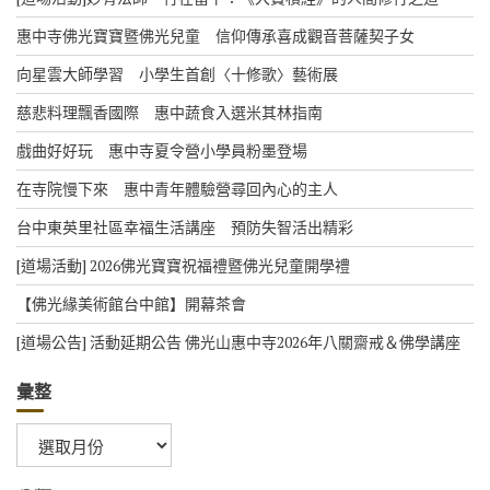
惠中寺佛光寶寶暨佛光兒童 信仰傳承喜成觀音菩薩契子女
向星雲大師學習 小學生首創〈十修歌〉藝術展
慈悲料理飄香國際 惠中蔬食入選米其林指南
戲曲好好玩 惠中寺夏令營小學員粉墨登場
在寺院慢下來 惠中青年體驗營尋回內心的主人
台中東英里社區幸福生活講座 預防失智活出精彩
[道場活動] 2026佛光寶寶祝福禮暨佛光兒童開學禮
【佛光緣美術館台中館】開幕茶會
[道場公告] 活動延期公告 佛光山惠中寺2026年八關齋戒＆佛學講座
彙整
彙
整