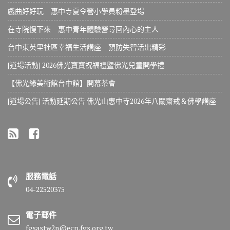
戲曲好好玩 惠中寺夏令營小學員粉墨登場
在寺院慢下來 惠中青年體驗營尋回內心的主人
台中東英里社區幸福生活講座 預防失智活出精彩
[道場活動] 2026佛光寶寶祝福禮暨佛光兒童開學禮
【佛光緣美術館台中館】開幕茶會
[道場公告] 活動延期公告 佛光山惠中寺2026年八關齋戒＆佛學講座
服務電話
04-22520375
電子郵件
fgsastw2n@ecp.fgs.org.tw