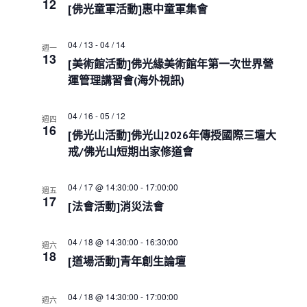
e
12
s
i
h
[佛光童軍活動]惠中童軍集會
c
S
e
w
e
t
04 / 13
-
04 / 14
s
週一
a
d
13
N
[美術館活動]佛光緣美術館年第一次世界營
r
a
a
c
運管理講習會(海外視訊)
t
v
h
i
e
a
g
.
04 / 16
-
05 / 12
週四
a
n
16
[佛光山活動]佛光山2026年傳授國際三壇大
t
d
i
戒/佛光山短期出家修道會
V
o
i
n
e
04 / 17 @ 14:30:00
-
17:00:00
週五
17
w
[法會活動]消災法會
s
N
04 / 18 @ 14:30:00
-
16:30:00
a
週六
18
v
[道場活動]青年創生論壇
i
g
04 / 18 @ 14:30:00
-
17:00:00
週六