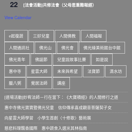
22
[法會活動]共修法會（父母恩重難報經）
View Calendar
e起復蔬
三好兒童
人間佛教
人間福報
人間通訊社
佛光山
佛光會
佛光緣美術館台中館
佛光青年
佛誕節
兒童說故事比賽
如是說
惠中寺
星雲大師
未來與希望
法寶節
滴水坊
臘八粥
覺居法師
講座
[道場活動]妙宥法師－行在當下：《大寶積經》的人間修行之道
惠中寺佛光寶寶暨佛光兒童 信仰傳承喜成觀音菩薩契子女
向星雲大師學習 小學生首創〈十修歌〉藝術展
慈悲料理飄香國際 惠中蔬食入選米其林指南