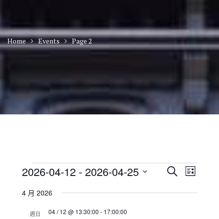
Home
Events
Page 2
Events
E
E
2026-04-12
 - 
2026-04-25
S
L
v
v
e
S
i
e
e
a
4 月 2026
n
e
s
n
r
t
t
l
t
04 / 12 @ 13:30:00
-
17:00:00
c
V
週日