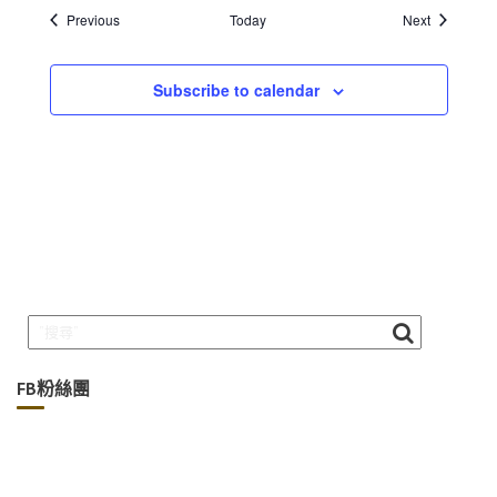
Events
Events
Previous
Today
Next
Subscribe to calendar
FB粉絲團