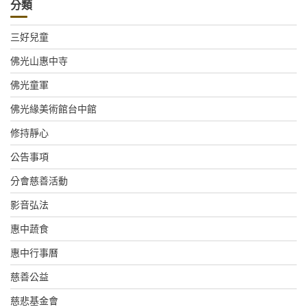
分類
三好兒童
佛光山惠中寺
佛光童軍
佛光緣美術館台中館
修持靜心
公告事項
分會慈善活動
影音弘法
惠中蔬食
惠中行事曆
慈善公益
慈悲基金會