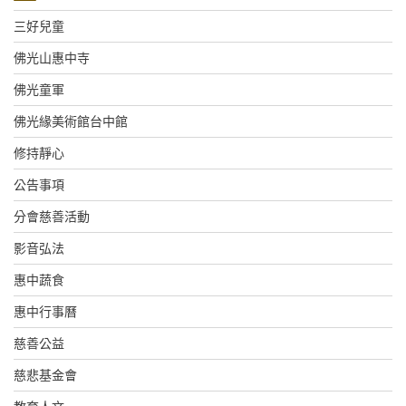
三好兒童
佛光山惠中寺
佛光童軍
佛光緣美術館台中館
修持靜心
公告事項
分會慈善活動
影音弘法
惠中蔬食
惠中行事曆
慈善公益
慈悲基金會