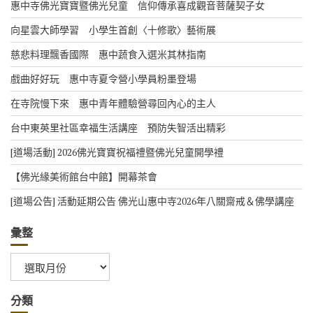
惠中寺佛光寶寶暨佛光兒童 信仰傳承喜成觀音菩薩契子女
向星雲大師學習 小學生首創〈十修歌〉藝術展
慈悲料理飄香國際 惠中蔬食入選米其林指南
戲曲好好玩 惠中寺夏令營小學員粉墨登場
在寺院慢下來 惠中青年體驗營尋回內心的主人
台中東英里社區幸福生活講座 預防失智活出精彩
[道場活動] 2026佛光寶寶祝福禮暨佛光兒童開學禮
【佛光緣美術館台中館】開幕茶會
[道場公告] 活動延期公告 佛光山惠中寺2026年八關齋戒＆佛學講座
彙整
彙
整
分類