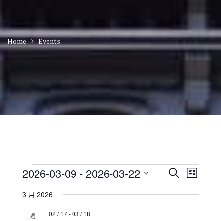
Home
Events
Events
E
E
2026-03-09
 - 
2026-03-22
S
L
v
v
e
S
i
e
e
a
3 月 2026
n
e
s
n
r
t
t
l
t
02 / 17
-
03 / 18
c
V
週一