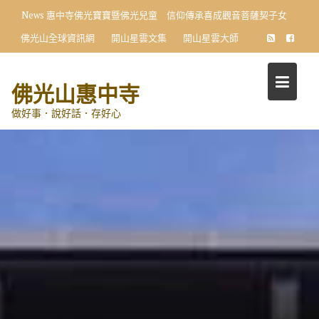
Skip
News
惠中寺佛光寶寶暨佛光兒童 信仰傳承喜成觀音菩薩契子女
to
佛光山全球資訊網
開山星雲文集
開山星雲大師
content
佛光山惠中寺
做好事．說好話．存好心