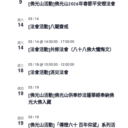
e
9
s
i
h
[佛光山活動]佛光山2026年春節平安燈法會
c
S
e
w
e
t
03 / 14
s
週六
a
d
14
N
[法會活動]八關齋戒
r
a
a
c
t
v
h
i
e
03 / 14 @ 14:30:00
-
17:00:00
週六
a
g
14
.
[法會活動]共修法會（八十八佛大懺悔文）
a
n
t
d
i
V
03 / 18 @ 10:00:00
-
12:00:00
週三
o
18
i
[法會活動]消災法會
n
e
w
03 / 19
週四
s
19
[佛光山活動]佛光山供奉妙法蓮華經奉納佛
N
光大佛入藏
a
v
i
03 / 19
週四
g
19
[佛光山活動]「傳燈六十 百年仰望」系列活