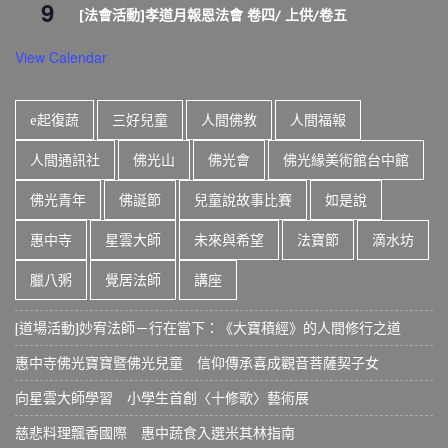
9
[法會活動]孝道月報恩法會 卷四/ 上供/卷五
View Calendar
e起復蔬
三好兒童
人間佛教
人間福報
人間通訊社
佛光山
佛光會
佛光緣美術館台中館
佛光青年
佛誕節
兒童說故事比賽
如是說
惠中寺
星雲大師
未來與希望
法寶節
滴水坊
臘八粥
覺居法師
講座
[道場活動]妙宥法師－行在當下：《大寶積經》的人間修行之道
惠中寺佛光寶寶暨佛光兒童 信仰傳承喜成觀音菩薩契子女
向星雲大師學習 小學生首創〈十修歌〉藝術展
慈悲料理飄香國際 惠中蔬食入選米其林指南