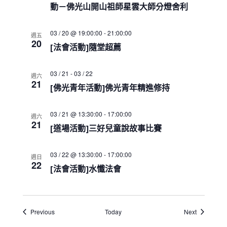
a
動－佛光山開山祖師星雲大師分燈舍利
t
i
o
03 / 20 @ 19:00:00
-
21:00:00
週五
20
n
[法會活動]隨堂超薦
03 / 21
-
03 / 22
週六
21
[佛光青年活動]佛光青年精進修持
03 / 21 @ 13:30:00
-
17:00:00
週六
21
[道場活動]三好兒童說故事比賽
03 / 22 @ 13:30:00
-
17:00:00
週日
22
[法會活動]水懺法會
Events
Events
Previous
Today
Next