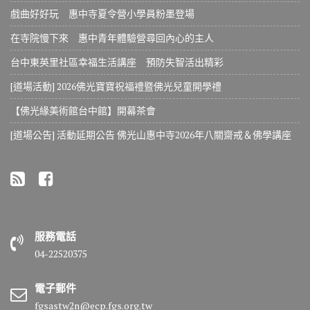
戲曲好好玩 惠中寺夏令營小學員粉墨登場
在寺院慢下來 惠中青年體驗營尋回內心的主人
台中東英里社區幸福生活講座 預防失智活出精彩
[道場活動] 2026佛光寶寶祝福禮暨佛光兒童開學禮
【佛光緣美術館台中館】開幕茶會
[道場公告] 活動延期公告 佛光山惠中寺2026年八關齋戒＆佛學講座
服務電話
04-22520375
電子郵件
fgsastw2n@ecp.fgs.org.tw