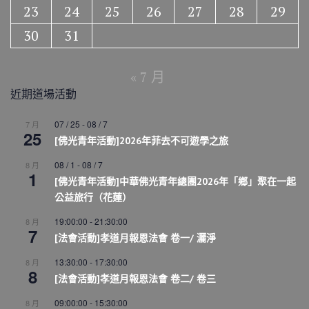
23
24
25
26
27
28
29
30
31
« 7 月
近期道場活動
07 / 25
-
08 / 7
7 月
25
[佛光青年活動]2026年菲去不可遊學之旅
08 / 1
-
08 / 7
8 月
1
[佛光青年活動]中華佛光青年總團2026年「鄉」聚在一起
公益旅行（花蓮）
19:00:00
-
21:30:00
8 月
7
[法會活動]孝道月報恩法會 卷一/ 灑淨
13:30:00
-
17:30:00
8 月
8
[法會活動]孝道月報恩法會 卷二/ 卷三
09:00:00
-
15:30:00
8 月