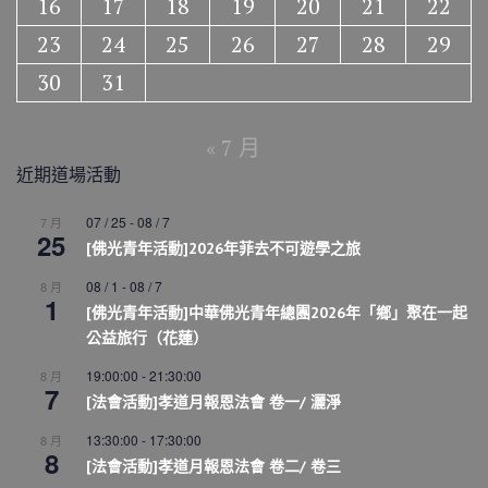
16
17
18
19
20
21
22
23
24
25
26
27
28
29
30
31
« 7 月
近期道場活動
07 / 25
-
08 / 7
7 月
25
[佛光青年活動]2026年菲去不可遊學之旅
08 / 1
-
08 / 7
8 月
1
[佛光青年活動]中華佛光青年總團2026年「鄉」聚在一起
公益旅行（花蓮）
19:00:00
-
21:30:00
8 月
7
[法會活動]孝道月報恩法會 卷一/ 灑淨
13:30:00
-
17:30:00
8 月
8
[法會活動]孝道月報恩法會 卷二/ 卷三