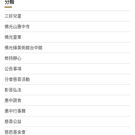
分類
三好兒童
佛光山惠中寺
佛光童軍
佛光緣美術館台中館
修持靜心
公告事項
分會慈善活動
影音弘法
惠中蔬食
惠中行事曆
慈善公益
慈悲基金會