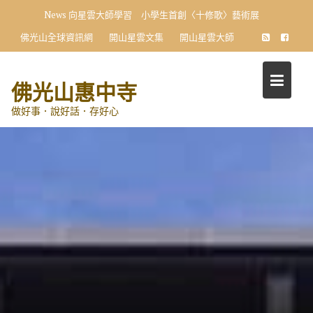
Skip
News
向星雲大師學習 小學生首創〈十修歌〉藝術展
to
佛光山全球資訊網
開山星雲文集
開山星雲大師
content
佛光山惠中寺
做好事．說好話．存好心