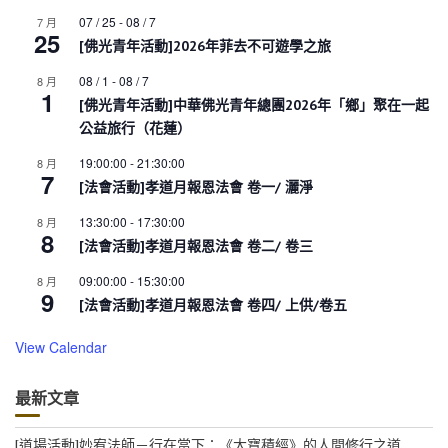
07 / 25
-
08 / 7
7 月
25
[佛光青年活動]2026年菲去不可遊學之旅
08 / 1
-
08 / 7
8 月
1
[佛光青年活動]中華佛光青年總團2026年「鄉」聚在一起
公益旅行（花蓮）
19:00:00
-
21:30:00
8 月
7
[法會活動]孝道月報恩法會 卷一/ 灑淨
13:30:00
-
17:30:00
8 月
8
[法會活動]孝道月報恩法會 卷二/ 卷三
09:00:00
-
15:30:00
8 月
9
[法會活動]孝道月報恩法會 卷四/ 上供/卷五
View Calendar
最新文章
[道場活動]妙宥法師－行在當下：《大寶積經》的人間修行之道