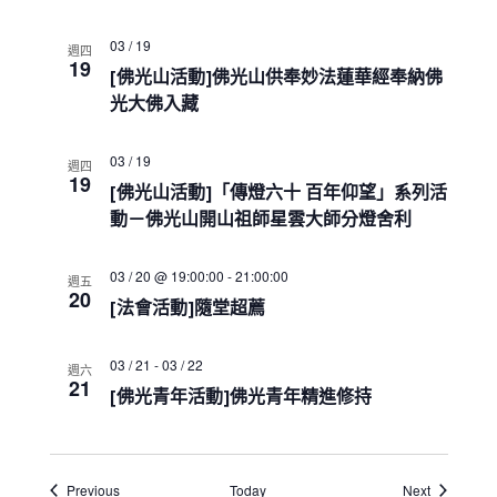
a
t
i
03 / 19
週四
19
o
[佛光山活動]佛光山供奉妙法蓮華經奉納佛
n
光大佛入藏
03 / 19
週四
19
[佛光山活動]「傳燈六十 百年仰望」系列活
動－佛光山開山祖師星雲大師分燈舍利
03 / 20 @ 19:00:00
-
21:00:00
週五
20
[法會活動]隨堂超薦
03 / 21
-
03 / 22
週六
21
[佛光青年活動]佛光青年精進修持
Events
Events
Previous
Today
Next