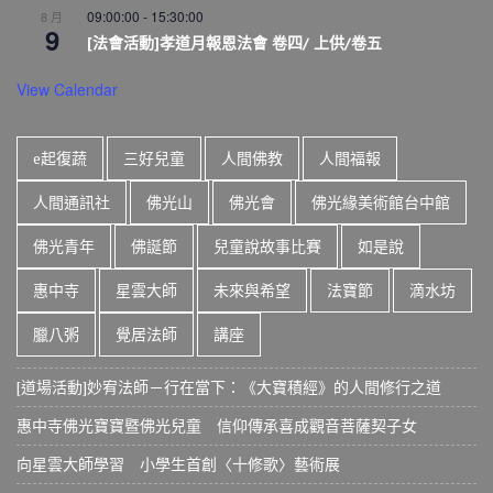
09:00:00
-
15:30:00
8 月
9
[法會活動]孝道月報恩法會 卷四/ 上供/卷五
View Calendar
e起復蔬
三好兒童
人間佛教
人間福報
人間通訊社
佛光山
佛光會
佛光緣美術館台中館
佛光青年
佛誕節
兒童說故事比賽
如是說
惠中寺
星雲大師
未來與希望
法寶節
滴水坊
臘八粥
覺居法師
講座
[道場活動]妙宥法師－行在當下：《大寶積經》的人間修行之道
惠中寺佛光寶寶暨佛光兒童 信仰傳承喜成觀音菩薩契子女
向星雲大師學習 小學生首創〈十修歌〉藝術展