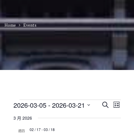
Home
Events
Events
E
E
2026-03-05
 - 
2026-03-21
S
L
v
v
e
S
i
e
e
a
3 月 2026
n
e
s
n
r
t
t
l
t
02 / 17
-
03 / 18
c
V
週四