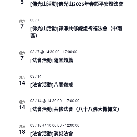
e
5
s
i
h
[佛光山活動]佛光山2026年春節平安燈法會
c
S
e
w
e
t
03 / 7
s
週六
a
d
7
N
[佛光山活動]禪淨共修線燈祈福法會（中南
r
a
a
c
區）
t
v
h
i
e
a
g
.
03 / 7 @ 14:30:00
-
17:00:00
週六
a
n
7
[法會活動]隨堂超薦
t
d
i
V
o
i
03 / 14
週六
n
14
e
[法會活動]八關齋戒
w
s
03 / 14 @ 14:30:00
-
17:00:00
週六
N
14
[法會活動]共修法會（八十八佛大懺悔文）
a
v
i
03 / 18 @ 10:00:00
-
12:00:00
週三
g
18
[法會活動]消災法會