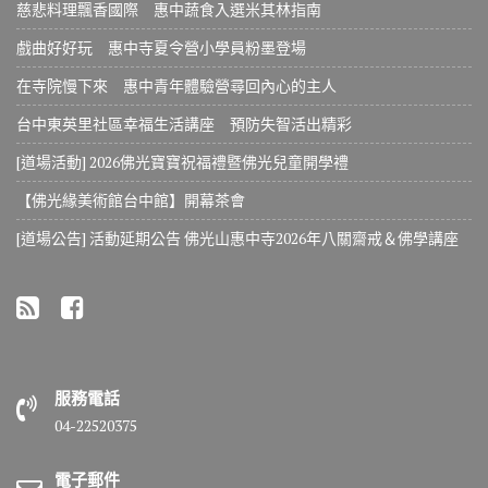
慈悲料理飄香國際 惠中蔬食入選米其林指南
戲曲好好玩 惠中寺夏令營小學員粉墨登場
在寺院慢下來 惠中青年體驗營尋回內心的主人
台中東英里社區幸福生活講座 預防失智活出精彩
[道場活動] 2026佛光寶寶祝福禮暨佛光兒童開學禮
【佛光緣美術館台中館】開幕茶會
[道場公告] 活動延期公告 佛光山惠中寺2026年八關齋戒＆佛學講座
服務電話
04-22520375
電子郵件