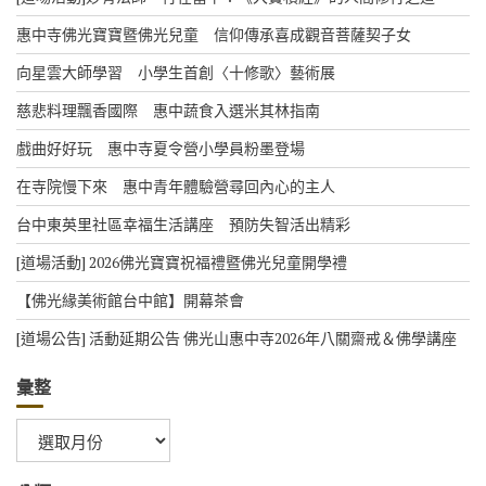
惠中寺佛光寶寶暨佛光兒童 信仰傳承喜成觀音菩薩契子女
向星雲大師學習 小學生首創〈十修歌〉藝術展
慈悲料理飄香國際 惠中蔬食入選米其林指南
戲曲好好玩 惠中寺夏令營小學員粉墨登場
在寺院慢下來 惠中青年體驗營尋回內心的主人
台中東英里社區幸福生活講座 預防失智活出精彩
[道場活動] 2026佛光寶寶祝福禮暨佛光兒童開學禮
【佛光緣美術館台中館】開幕茶會
[道場公告] 活動延期公告 佛光山惠中寺2026年八關齋戒＆佛學講座
彙整
彙
整